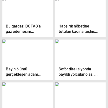
dolandırıcılığı davası
futbol dünyasını sarstı
Bulgargaz, BOTAŞ’a
Hapşırık nöbetine
gaz ödemesini
tutulan kadına teşhis
durdurdu: 13 yıllık
konuldu; nadir bir vaka
anlaşmada derin
çatlak
Beyin ölümü
Şoför direksiyonda
gerçekleşen adam
bayıldı yolcular olası bir
organları alınırken
faciayı önledi
uyandı