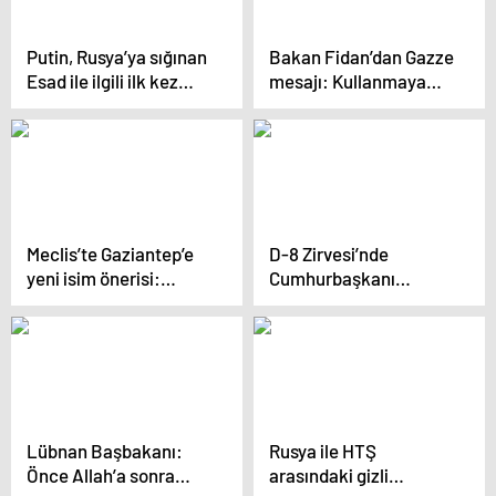
Putin, Rusya’ya sığınan
Bakan Fidan’dan Gazze
Esad ile ilgili ilk kez
mesajı: Kullanmaya
konuştu
hazırız
Meclis’te Gaziantep’e
D-8 Zirvesi’nde
yeni isim önerisi:
Cumhurbaşkanı
Resmen kanun teklifi
Erdoğan’a Sisi’den
verildi
karşılama
Lübnan Başbakanı:
Rusya ile HTŞ
Önce Allah’a sonra
arasındaki gizli