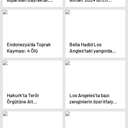
IRENA Genel Kurulu’na
Kötü Kelimesi Seçildi
Katıldı
Endonezya’da Toprak
Bella Hadid Los
Kayması: 4 Ölü
Angles’taki yangında
kül olan evinin
fotoğrafını paylaştı
Hakurk’ta Terör
Los Angeles’ta bazı
Örgütüne Ait
zenginlerin özel itfaiye
Mühimmat Ele Geçirildi
ekibi kiralaması,
tepkilere yol açtı