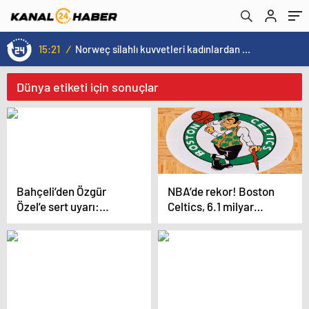
15:21
/
Norweç silahlı kuvvetleri kadınlardan oluşan özel kuvvetler eğitimlerini başlattı.
Dünya etiketi için sonuçlar
Bahçeli’den Özgür
NBA’de rekor! Boston
Özel’e sert uyarı:
Celtics, 6.1 milyar
Yargıya saygı duy,
dolara satıldı
partinde otur