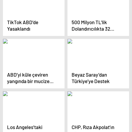
TikTok ABD’de
500 Milyon TL’lik
Yasaklandı
Dolandırıcılıkta 32
Tutuklama
ABD’yi küle çeviren
Beyaz Saray’dan
yangında bir mucize
Türkiye’ye Destek
daha! Görenler
inanamadı
Los Angeles’taki
CHP, Rıza Akpolat’ın