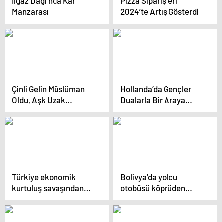
Ilgaz Dağı’nda Kar
Pizza Siparişleri
Manzarası
2024’te Artış Gösterdi
Çinli Gelin Müslüman
Hollanda’da Gençler
Oldu, Aşk Uzak
Dualarla Bir Araya
Mesafeleri Aştı
Geldi
Türkiye ekonomik
Bolivya’da yolcu
kurtuluş savaşından
otobüsü köprüden
zaferle çıkacak
düştü: 19 ölü