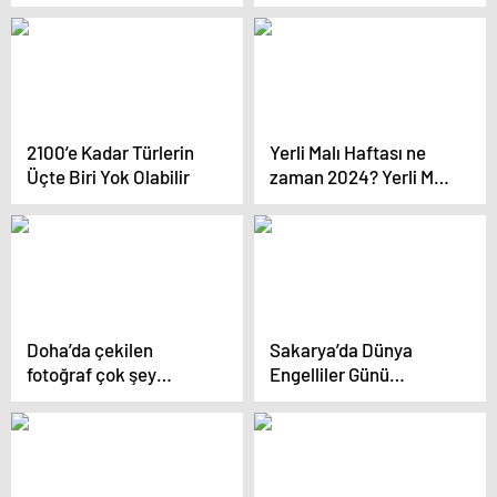
Türkiye’ye
görüşme ifşa oldu
güvenmemiz
gerektiğini öğrendik
2100’e Kadar Türlerin
Yerli Malı Haftası ne
Üçte Biri Yok Olabilir
zaman 2024? Yerli Malı
haftası nedir, neden
kutlanır?
Doha’da çekilen
Sakarya’da Dünya
fotoğraf çok şey
Engelliler Günü
anlatıyor! Bu sefer
Etkinlikleri Düzenlendi
ipler Türkiye’nin elinde