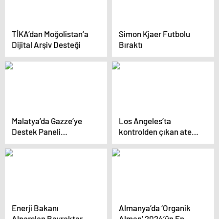
TİKA’dan Moğolistan’a
Simon Kjaer Futbolu
Dijital Arşiv Desteği
Bıraktı
Malatya’da Gazze’ye
Los Angeles’ta
Destek Paneli
kontrolden çıkan ateş
Düzenlendi
hortumları dehşet
saçıyor
Enerji Bakanı
Almanya’da ‘Organik
Alparslan Bayraktar,
Alman’ 2024’ün En