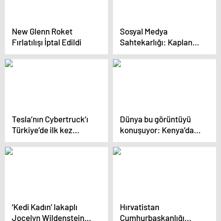
New Glenn Roket
Sosyal Medya
Fırlatılışı İptal Edildi
Sahtekarlığı: Kaplan
Yalanı
Tesla’nın Cybertruck’ı
Dünya bu görüntüyü
Türkiye’de ilk kez
konuşuyor: Kenya’da
Trabzon sokaklarında
bir köye gökyüzünden
görüldü
devasa bir uzay enkazı
düştü
‘Kedi Kadın’ lakaplı
Hırvatistan
Jocelyn Wildenstein
Cumhurbaşkanlığı