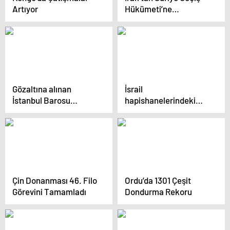
Artıyor
Hükümeti’ne
Arabuluculuk Çabası
Gözaltına alınan
İsrail
İstanbul Barosu
hapishanelerindeki
Yönetim Kurulu Üyesi
200 Filistinli serbest
Avukat Fırat
bırakıldı
Epözdemir, tutuklandı
Çin Donanması 46. Filo
Ordu’da 1301 Çeşit
Görevini Tamamladı
Dondurma Rekoru