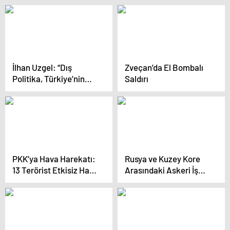
Atamasına Sert Tepki
İlhan Uzgel: “Dış
Zveçan’da El Bombalı
Politika, Türkiye’nin
Saldırı
Hep Zararla Ayrıldığı
Bir Pazarlık Masasının
Etrafında Şekilleniyor”
PKK’ya Hava Harekatı:
Rusya ve Kuzey Kore
13 Terörist Etkisiz Hale
Arasındaki Askeri İş
Getirildi
Birliği Genişliyor