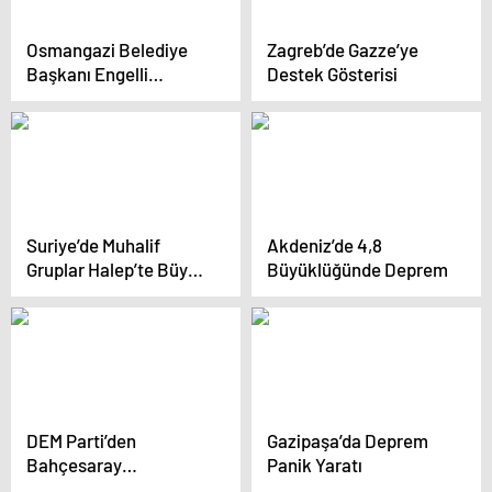
Osmangazi Belediye
Zagreb’de Gazze’ye
Başkanı Engelli
Destek Gösterisi
Bireylerle Kahvaltıda
Bir Araya Geldi
Suriye’de Muhalif
Akdeniz’de 4,8
Gruplar Halep’te Büyük
Büyüklüğünde Deprem
Operasyon Başlattı
DEM Parti’den
Gazipaşa’da Deprem
Bahçesaray
Panik Yaratı
Belediyesi’ne Kayyum