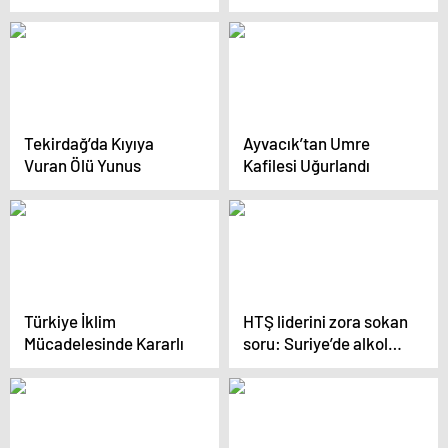
Ediyor
Tekirdağ’da Kıyıya
Ayvacık’tan Umre
Vuran Ölü Yunus
Kafilesi Uğurlandı
Türkiye İklim
HTŞ liderini zora sokan
Mücadelesinde Kararlı
soru: Suriye’de alkole
izin verilecek mi?