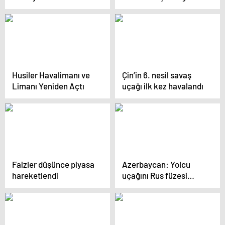
hayatını kaybetti
Seçimleri Başladı
Husiler Havalimanı ve
Çin’in 6. nesil savaş
Limanı Yeniden Açtı
uçağı ilk kez havalandı
Faizler düşünce piyasa
Azerbaycan: Yolcu
hareketlendi
uçağını Rus füzesi
düşürdü