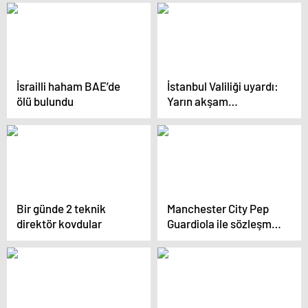
cezası
kıskandırdı
İsrailli haham BAE’de
İstanbul Valiliği uyardı:
ölü bulundu
Yarın akşam
saatlerinden itibaren
kar yağışı bekleniyor
Bir günde 2 teknik
Manchester City Pep
direktör kovdular
Guardiola ile sözleşme
yenildi