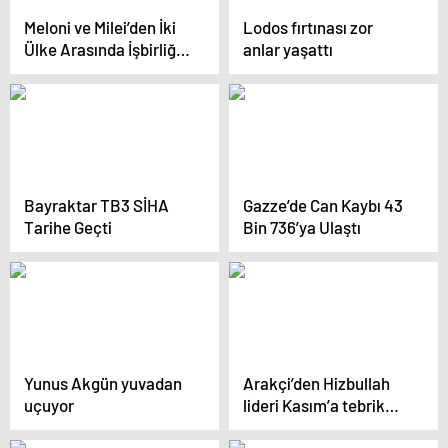
Meloni ve Milei’den İki
Lodos fırtınası zor
Ülke Arasında İşbirliği
anlar yaşattı
Mesajı
Bayraktar TB3 SİHA
Gazze’de Can Kaybı 43
Tarihe Geçti
Bin 736’ya Ulaştı
Yunus Akgün yuvadan
Arakçi’den Hizbullah
uçuyor
lideri Kasım’a tebrik
mesajı