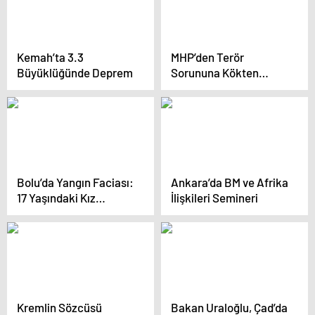
Kemah’ta 3.3
MHP’den Terör
Büyüklüğünde Deprem
Sorununa Kökten
Çözüm Çağrısı
Bolu’da Yangın Faciası:
Ankara’da BM ve Afrika
17 Yaşındaki Kız
İlişkileri Semineri
Kardeşini Kaybeden
Müge’nin Çığlığı
Kremlin Sözcüsü
Bakan Uraloğlu, Çad’da