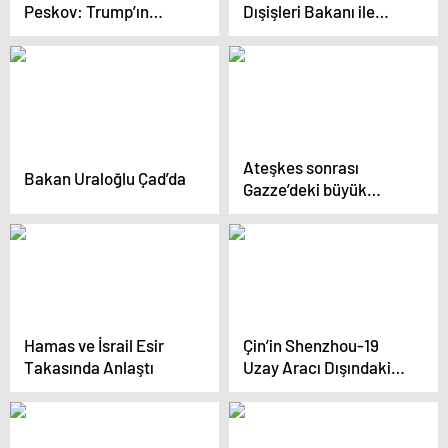
Peskov: Trump’ın
Dışişleri Bakanı ile
Yaptırım Tehditlerinde
Görüştü
Yeni Bir Unsur Yok
Ateşkes sonrası
Bakan Uraloğlu Çad’da
Gazze’deki büyük
enkaz yeniden
gündemde
Hamas ve İsrail Esir
Çin’in Shenzhou-19
Takasında Anlaştı
Uzay Aracı Dışındaki
İkinci Faaliyetleri
Başlıyor