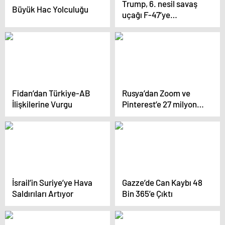
Trump, 6. nesil savaş
Büyük Hac Yolculuğu
uçağı F-47’ye
geçeceklerini açıkladı
Fidan’dan Türkiye-AB
Rusya’dan Zoom ve
İlişkilerine Vurgu
Pinterest’e 27 milyon
ruble ceza
İsrail’in Suriye’ye Hava
Gazze’de Can Kaybı 48
Saldırıları Artıyor
Bin 365’e Çıktı