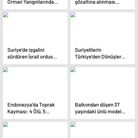
Orman Yangınlarında
gözaltına alınması
Can Kaybı 25’e Yükseldi
sonrasında Beşiktaş’ta
toplanıyor
Suriye’de işgalini
Suriyelilerin
sürdüren İsrail ordusu,
Türkiye’den Dönüşleri
başkent Şam’ın 20
Devam Ediyor
kilometre yakınına
sokuldu
Endonezya’da Toprak
Balkondan düşen 37
Kayması: 4 Ölü, 5
yaşındaki ünlü model
Yaralı
ve DJ hayatını kaybetti