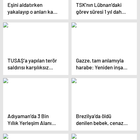
Eşini aldatırken
TSK’nın Lübnan’daki
yakalayıp o anları kayıt
görev süresi 1 yıl daha
altına aldı
uzatıldı
TUSAŞ’a yapılan terör
Gazze, tam anlamıyla
saldırısı karşılıksız
harabe: Yeniden inşa
kalmadı: 32 hedef
350 yıl sürebilir
imha edildi
Adıyaman’da 3 Bin
Brezilya’da öldü
Yıllık Yerleşim Alanı
denilen bebek, cenaze
Bulundu
töreninde yaşam
belirtisi gösterdi