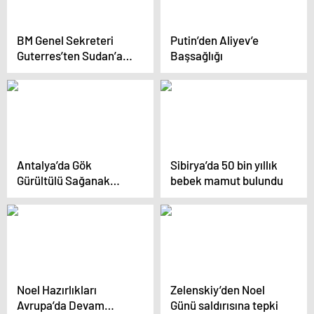
BM Genel Sekreteri
Putin’den Aliyev’e
Guterres’ten Sudan’a
Başsağlığı
İnsani Yardım Çağrısı
Antalya’da Gök
Sibirya’da 50 bin yıllık
Gürültülü Sağanak
bebek mamut bulundu
Yağış ve Şimşekler
Etkili Oldu
Noel Hazırlıkları
Zelenskiy’den Noel
Avrupa’da Devam
Günü saldırısına tepki