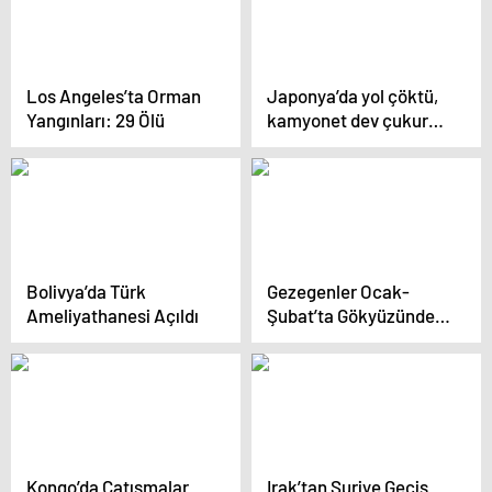
Los Angeles’ta Orman
Japonya’da yol çöktü,
Yangınları: 29 Ölü
kamyonet dev çukura
düştü
Bolivya’da Türk
Gezegenler Ocak-
Ameliyathanesi Açıldı
Şubat’ta Gökyüzünde
Bir Arada
Kongo’da Çatışmalar
Irak’tan Suriye Geçiş