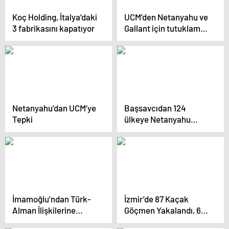
Koç Holding, İtalya’daki
UCM’den Netanyahu ve
3 fabrikasını kapatıyor
Gallant için tutuklama
emri
Netanyahu’dan UCM’ye
Başsavcıdan 124
Tepki
ülkeye Netanyahu
çağrısı
İmamoğlu’ndan Türk-
İzmir’de 87 Kaçak
Alman İlişkilerine
Göçmen Yakalandı, 61
Vurgu
Göçmen Kurtarıldı