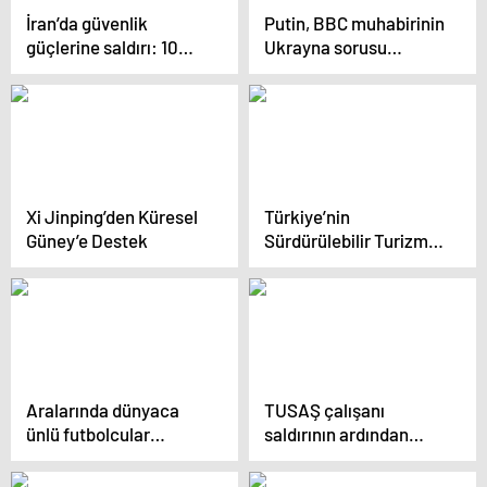
İran’da güvenlik
Putin, BBC muhabirinin
güçlerine saldırı: 10
Ukrayna sorusu
asker hayatını kaybetti
üzerine çılgına döndü
Xi Jinping’den Küresel
Türkiye’nin
Güney’e Destek
Sürdürülebilir Turizm
Fırsatları
Aralarında dünyaca
TUSAŞ çalışanı
ünlü futbolcular
saldırının ardından
bulunuyor: Milyarlarca
kurduğu cümleyle
dolarlık kripto
gururlandırdı