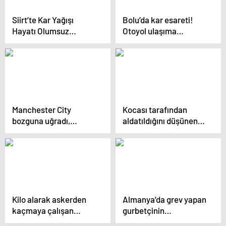
Siirt’te Kar Yağışı
Bolu’da kar esareti!
Hayatı Olumsuz
Otoyol ulaşıma
Etkiliyor
kapandı
Manchester City
Kocası tarafından
bozguna uğradı,
aldatıldığını düşünen
Guardiola kariyerinde
kadın kendini yakmak
bir ilki yaşadı
istedi
Kilo alarak askerden
Almanya’da grev yapan
kaçmaya çalışan
gurbetçinin
Güney Koreliye hapis
kazandıkları