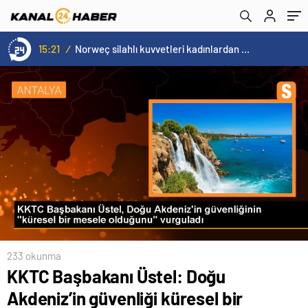
üstesinden gelmek için fırsat olacak
15:21
/
Norweç silahlı kuvvetleri kadınlardan oluşan özel kuvvetler eğitimlerini başlattı.
233 okunma
KKTC Başbakanı Üstel: Doğu
Akdeniz’in güvenliği küresel bir