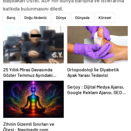
Başbakan Üstel, ADF’nin dünya barışına ve istikrarına
katkıda bulunmasını diledi.
Barış
Doğu Akdeniz
Dünya
Dünyada
Küresel
25 Yıllık Miras Davasında
Ortopodoloji İle Diyabetik
Gözler Temmuz Ayındaki
Ayak Yarası Tedavisi
Karar Duruşmasına Çevrildi
Serjoy : Dijital Medya Ajansı,
Google Reklam Ajansı, SEO
Ajansı ve Web Tasarım Ajansı
Zihnin Gizemli Sınırları ve
Ötesi : Nasılnedir.com