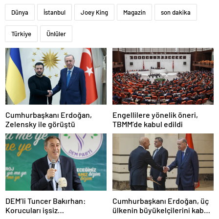
Dünya
İstanbul
Joey King
Magazin
son dakika
Türkiye
Ünlüler
Cumhurbaşkanı Erdoğan,
Engellilere yönelik öneri,
Zelensky ile görüştü
TBMM’de kabul edildi
DEM’li Tuncer Bakırhan:
Cumhurbaşkanı Erdoğan, üç
Korucuları işsiz
ülkenin büyükelçilerini kabul