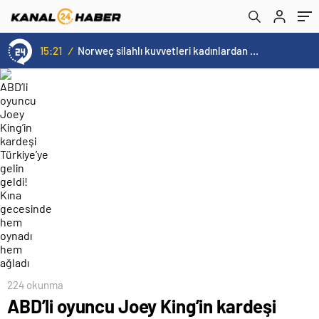
oynadı hem ağladı
15:20
/
Cristiano Ronaldo’nun akıllara zarar tüm kariyerinin istatistiğini çıkardık !
224 okunma
ABD’li oyuncu Joey King’in kardeşi