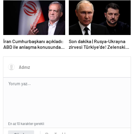
bırakmayacağız
etti
İran Cumhurbaşkanı açıkladı:
Son dakika | Rusya-Ukrayna
ABD ile anlaşma konusunda
zirvesi Türkiye’de! Zelenskiy
ciddiyiz
Putin’in davetini kabul etti!
Gözler perşembe gününe
çevrildi
En az 10 karakter gerekli