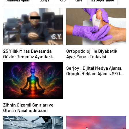
Anadolu Ajansı
Dünya
Foto
Kare
Kategorisinde
25 Yıllık Miras Davasında
Ortopodoloji İle Diyabetik
Gözler Temmuz Ayındaki
Ayak Yarası Tedavisi
Karar Duruşmasına Çevrildi
Serjoy : Dijital Medya Ajansı,
Google Reklam Ajansı, SEO
Ajansı ve Web Tasarım Ajansı
Zihnin Gizemli Sınırları ve
Ötesi : Nasılnedir.com