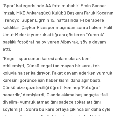
“Spor” kategorisinde AA foto muhabiri Emin Sansar
imzalı, MKE Ankaragücü Kulübü Başkanı Faruk Koca’nın
Trendyol Süper Ligi’nin 15. haftasında 1-1 berabere
kaldıkları Çaykur Rizespor maçından sonra hakem Halil
Umut Meler’e yumruk attığı anı gösteren “Yumruk”
başlıklı fotoğrafına oy veren Albayrak, şöyle devam
etti:
“Engelli sporcunun karesi anlam olarak beni
etkilemişti. Çünkü engel tanımayan bir kare, tek
koluyla halter kaldırıyor. Fakat devam ederken yumruk
karesini görünce işin haber kısmı daha ağır bastı.
Çünkü bize gazeteciliği öğretirken hep ‘Fotoğraf
haberdir.’ demişlerdi. O anda aklıma başlangıçta -fail
diyelim- yumruk atmadığını sadece tokat attığını
söylemişti. Sonra bu kare ortaya çıkınca bir daha öyle