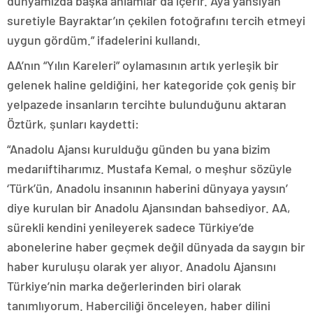
dünyamızda başka anlamlar da içerir. Aya yansıyan
suretiyle Bayraktar’ın çekilen fotoğrafını tercih etmeyi
uygun gördüm.” ifadelerini kullandı.
AA’nın “Yılın Kareleri” oylamasının artık yerleşik bir
gelenek haline geldiğini, her kategoride çok geniş bir
yelpazede insanların tercihte bulunduğunu aktaran
Öztürk, şunları kaydetti:
“Anadolu Ajansı kurulduğu günden bu yana bizim
medarıiftiharımız. Mustafa Kemal, o meşhur sözüyle
‘Türk’ün, Anadolu insanının haberini dünyaya yaysın’
diye kurulan bir Anadolu Ajansından bahsediyor. AA,
sürekli kendini yenileyerek sadece Türkiye’de
abonelerine haber geçmek değil dünyada da saygın bir
haber kuruluşu olarak yer alıyor. Anadolu Ajansını
Türkiye’nin marka değerlerinden biri olarak
tanımlıyorum. Haberciliği önceleyen, haber dilini