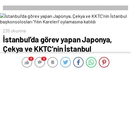
235 okunma
İstanbul’da görev yapan Japonya,
Çekya ve KKTC’nin İstanbul
başkonsolosları ‘Yılın Kareleri’
0
0
0
0
oylamasına katıldı
1 Şubat 2024 00:33
ABONE OL
News
İstanbul’da görev yapan Japonya, Çekya ve KKTC’nin
İstanbul başkonsolosları Anadolu Ajansı’nın “Yılın
Kareleri” oylamasına katıldı.
Başkonsoloslar, AA foto muhabirleri ve muhabirlerinin
2023 yılında ölümsüzleştirdiği ve “Deprem: Umut”,
“Gazze: Kanıt” “Haber”, “Çevre-Yaşam” ile “Spor”