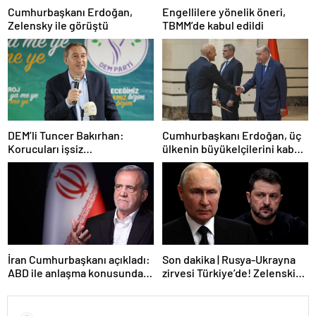
Cumhurbaşkanı Erdoğan,
Engellilere yönelik öneri,
Zelensky ile görüştü
TBMM’de kabul edildi
DEM’li Tuncer Bakırhan:
Cumhurbaşkanı Erdoğan, üç
Korucuları işsiz
ülkenin büyükelçilerini kabul
bırakmayacağız
etti
İran Cumhurbaşkanı açıkladı:
Son dakika | Rusya-Ukrayna
ABD ile anlaşma konusunda
zirvesi Türkiye’de! Zelenskiy
ciddiyiz
Putin’in davetini kabul etti!
Gözler perşembe gününe
çevrildi