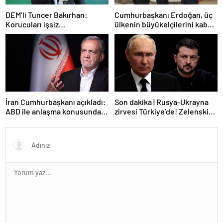
DEM’li Tuncer Bakırhan:
Cumhurbaşkanı Erdoğan, üç
Korucuları işsiz
ülkenin büyükelçilerini kabul
bırakmayacağız
etti
İran Cumhurbaşkanı açıkladı:
Son dakika | Rusya-Ukrayna
ABD ile anlaşma konusunda
zirvesi Türkiye’de! Zelenskiy
ciddiyiz
Putin’in davetini kabul etti!
Gözler perşembe gününe
çevrildi