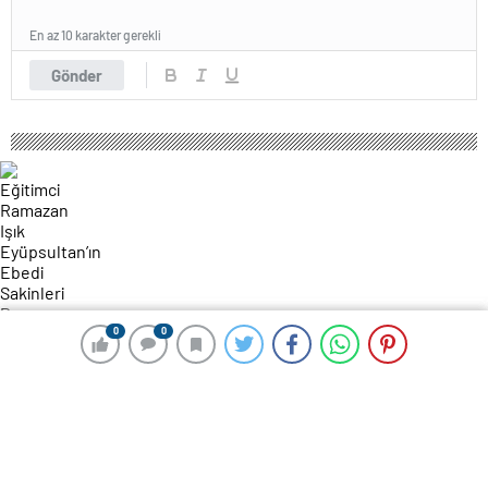
En az 10 karakter gerekli
Gönder
0
0
0
0
232 okunma
Eğitimci Ramazan Işık Eyüpsultan’ın
Ebedi Sakinleri Programına Konuk