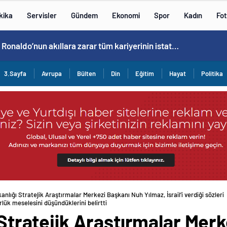
kika
Servisler
Gündem
Ekonomi
Spor
Kadın
Fot
Cristiano Ronaldo’nun akıllara zarar tüm kariyerinin istatistiğini çıkardık !
3.Sayfa
Avrupa
Bülten
Din
Eğitim
Hayat
Politika
akanlığı Stratejik Araştırmalar Merkezi Başkanı Nuh Yılmaz, İsrail’i verdiği sözl
ı Stratejik Araştırmalar Mer