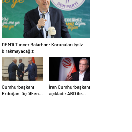
DEM’li Tuncer Bakırhan: Korucuları işsiz
bırakmayacağız
Cumhurbaşkanı
İran Cumhurbaşkanı
Erdoğan, üç ülkenin
açıkladı: ABD ile
büyükelçilerini
anlaşma konusunda
kabul etti
ciddiyiz