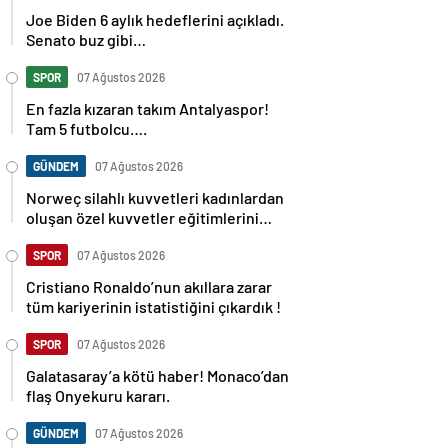
Joe Biden 6 aylık hedeflerini açıkladı.
Senato buz gibi…
SPOR
07 Ağustos 2026
En fazla kızaran takım Antalyaspor!
Tam 5 futbolcu….
GÜNDEM
07 Ağustos 2026
Norweç silahlı kuvvetleri kadınlardan
oluşan özel kuvvetler eğitimlerini
başlattı.
SPOR
07 Ağustos 2026
Cristiano Ronaldo’nun akıllara zarar
tüm kariyerinin istatistiğini çıkardık !
SPOR
07 Ağustos 2026
Galatasaray’a kötü haber! Monaco’dan
flaş Onyekuru kararı.
GÜNDEM
07 Ağustos 2026