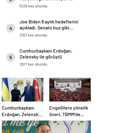
5128 kez okundu
Joe Biden 6 aylık hedeflerini
açıkladı. Senato buz gibi…
4
3167 kez okundu
Cumhurbaşkanı Erdoğan,
Zelensky ile görüştü
5
2917 kez okundu
Cumhurbaşkanı
Engellilere yönelik
Erdoğan, Zelensky
öneri, TBMM’de
ile görüştü
kabul edildi