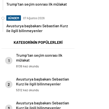
Trump’tan seçim sonrası ilk mülakat
GÜNDEM
07 Ağustos 2026
Avusturya başbakanı Sebastian Kurz
ile ilgili bilinmeyenler
KATEGORİNİN POPÜLERLERİ
Trump’tan seçim sonrası ilk
mülakat
1
8136 kez okundu
Avusturya başbakanı Sebastian
Kurz ile ilgili bilinmeyenler
2
5312 kez okundu
Avusturya başbakanı Sebastian
Kurz ile ilgili bilinmeyenler
3