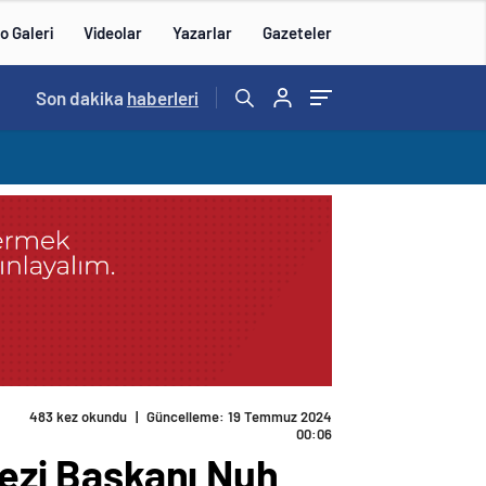
o Galeri
Videolar
Yazarlar
Gazeteler
14:57
Son dakika
/
haberleri
eri tutmaya yönlendirecek bir mekanizma olarak
kezi Başkanı Nuh