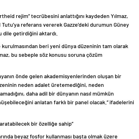
rtheid rejim” tecrübesini anlattığını kaydeden Yılmaz,
nd Tutu’ya referans vererek Gazze’deki durumun Güney
dile getirdiğini aktardı.
48’de kurulmasından beri yeni dünya düzeninin tam olarak
ılmaz, bu sebeple söz konusu soruna çözüm
ünyanın önde gelen akademisyenlerinden oluşan bir
üzeninin neden adalet üretemediğini, neden
amadığını, daha adil bir dünyanın nasıl mümkün
şebileceğini anlatan farklı bir panel olacak.” ifadelerini
yaratabilecek bir özelliğe sahip”
rılarında beyaz fosfor kullanması başta olmak üzere