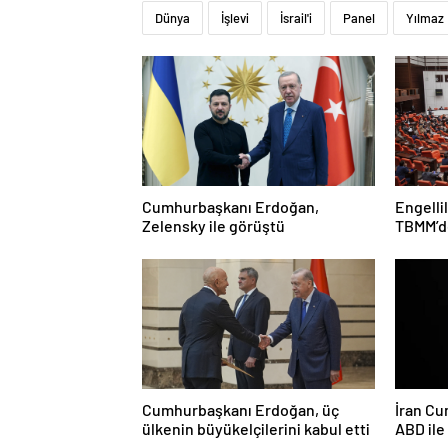
Dünya
İşlevi
İsrail'i
Panel
Yılmaz
Cumhurbaşkanı Erdoğan,
Engelli
Zelensky ile görüştü
TBMM’de
Cumhurbaşkanı Erdoğan, üç
İran Cu
ülkenin büyükelçilerini kabul etti
ABD il
ciddiyi