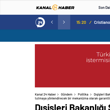
Son Da
Norweç silahlı kuvvetleri kadınlardan oluşan özel kuvvetler eğitimlerini başlattı.
15:20
/
Kanal 24 Haber
Gündem
Politika
Dışişleri B
garantörlük meselesini düşündüklerini belirtti
Dışişleri Bakanlığ