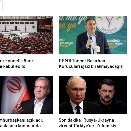
lere yönelik öneri,
DEM’li Tuncer Bakırhan:
 kabul edildi
Korucuları işsiz bırakmayacağız
mhurbaşkanı açıkladı:
Son dakika | Rusya-Ukrayna
e anlaşma konusunda
zirvesi Türkiye’de! Zelenskiy
z
Putin’in davetini kabul etti!