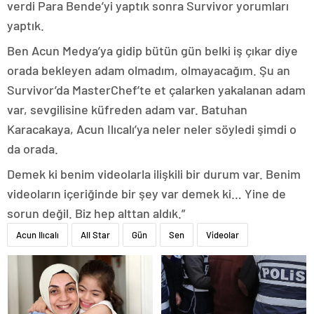
verdi Para Bende’yi yaptık sonra Survivor yorumları
yaptık.
Ben Acun Medya’ya gidip bütün gün belki iş çıkar diye
orada bekleyen adam olmadım, olmayacağım. Şu an
Survivor’da MasterChef’te et çalarken yakalanan adam
var, sevgilisine küfreden adam var. Batuhan
Karacakaya, Acun Ilıcalı’ya neler neler söyledi şimdi o
da orada.
Demek ki benim videolarla ilişkili bir durum var. Benim
videoların içeriğinde bir şey var demek ki… Yine de
sorun değil. Biz hep alttan aldık.”
Acun Ilıcalı
All Star
Gün
Sen
Videolar