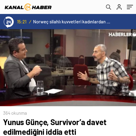
15:21
/
Norweç silahlı kuvvetleri kadınlardan oluşan özel kuvvetler eğitimlerini başlattı.
364 okunma
Yunus Günçe, Survivor’a davet
edilmediğini iddia etti