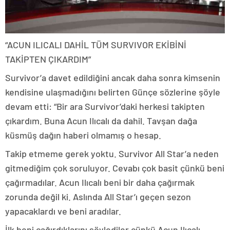
“ACUN ILICALI DAHİL TÜM SURVIVOR EKİBİNİ
TAKİPTEN ÇIKARDIM”
Survivor’a davet edildiğini ancak daha sonra kimsenin
kendisine ulaşmadığını belirten Günçe sözlerine şöyle
devam etti: “Bir ara Survivor’daki herkesi takipten
çıkardım. Buna Acun Ilıcalı da dahil. Tavşan dağa
küsmüş dağın haberi olmamış o hesap.
Takip etmeme gerek yoktu. Survivor All Star’a neden
gitmediğim çok soruluyor. Cevabı çok basit çünkü beni
çağırmadılar. Acun Ilıcalı beni bir daha çağırmak
zorunda değil ki. Aslında All Star’ı geçen sezon
yapacaklardı ve beni aradılar.
İlk beni çağırdıklarını söylediler çünkü Acun Ilıcalı