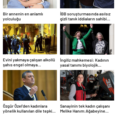
Bir annenin en anlamlı
İBB soruşturmasında asılsız
yolculuğu
gizli tanık iddiaların sahibi
tutuklandı
Evini yakmaya çalışan alkollü
İngiliz mahkemesi: Kadının
şahıs engel olmaya
yasal tanımı biyolojik
çalışanlarıda bıçakla tehdit
cinsiyete dayanır
etti
Sanayinin tek kadın çalışanı
Özgür Özel’den kadınlara
Melike Hanım:Ağabeyine
yönelik kullanılan dile tepki:
özendi şimdi forklift
“Utanmazca hakaret ettiler”