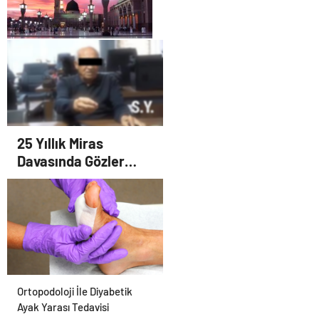
Yazılımı
2026 Umre Fiyatları
25 Yıllık Miras
Davasında Gözler
Temmuz Ayındaki
Karar Duruşmasına
Çevrildi
Ortopodoloji İle Diyabetik
Ayak Yarası Tedavisi