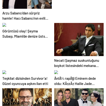
Arzu Sabancı’dan sürpriz
hamle! Hacı Sabancı’nın evlilik
dışı çocuğu aileye giriyor
Görüntüsü olay! Şeyma
Subaşı, Miami’de denize üstsüz
girdi
Necati Şaşmaz suskunluğunu
boykot listesindeki mekana
giderek bozdu
Teşkilat dizisinden Survivor’a!
ÃnlÃ¼ rapÃ§i Eminem dede
Güzel oyuncuya aşkını ilan etti
oldu: KÄ±zÄ± Hailie Jade
Scott duyurdu