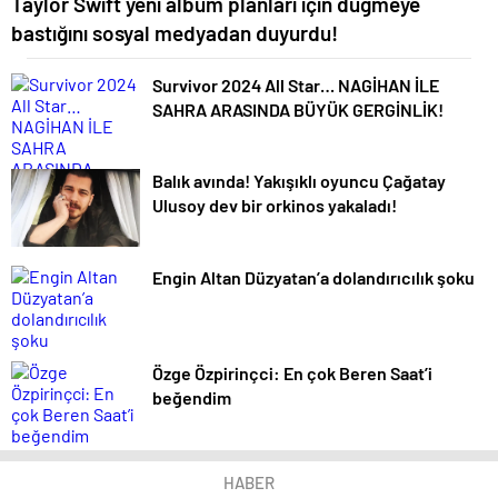
Taylor Swift yeni albüm planları için düğmeye
bastığını sosyal medyadan duyurdu!
Survivor 2024 All Star… NAGİHAN İLE
SAHRA ARASINDA BÜYÜK GERGİNLİK!
Balık avında! Yakışıklı oyuncu Çağatay
Ulusoy dev bir orkinos yakaladı!
Engin Altan Düzyatan’a dolandırıcılık şoku
Özge Özpirinçci: En çok Beren Saat’i
beğendim
HABER