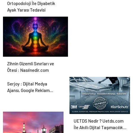
Ortopodoloji İle Diyabetik
Ayak Yarası Tedavisi
Zihnin Gizemli Sınırları ve
Ötesi : Nasılnedir.com
Serjoy : Dijital Medya
Ajansı, Google Reklam
Ajansı, SEO Ajansı ve Web
Tasarım Ajansı
UETDS Nedir ? Uetds.com
İle Akıllı Dijital Taşımacılık