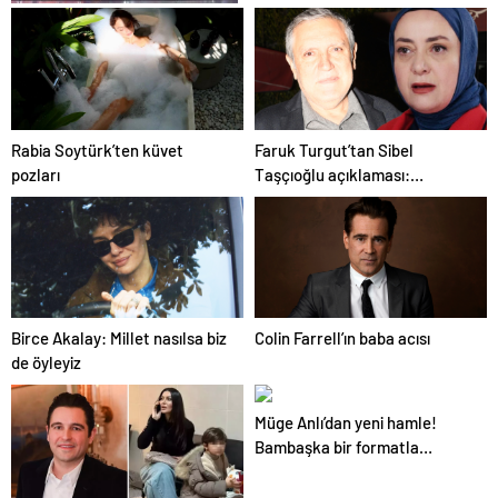
2026 Umre Fiyatları
Rabia Soytürk’ten küvet
Faruk Turgut’tan Sibel
pozları
Taşçıoğlu açıklaması:
Saygısızlık söz konusu değil
Birce Akalay: Millet nasılsa biz
Colin Farrell’ın baba acısı
de öyleyiz
Müge Anlı’dan yeni hamle!
Bambaşka bir formatla
ekrana gelecek