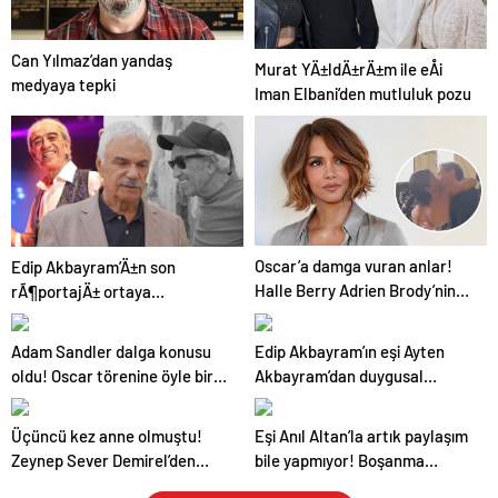
Can Yılmaz’dan yandaş
Murat YÄ±ldÄ±rÄ±m ile eÅi
medyaya tepki
Iman Elbani’den mutluluk pozu
Oscar’a damga vuran anlar!
Edip Akbayram’Ä±n son
Halle Berry Adrien Brody’nin
rÃ¶portajÄ± ortaya
dudaklarına yapıştı
Ã§Ä±ktÄ±:Â Halil ErgÃ¼n
iÃ§in kural bozmuÅtu
Adam Sandler dalga konusu
Edip Akbayram’ın eşi Ayten
oldu! Oscar törenine öyle bir
Akbayram’dan duygusal
katıldı ki, görenler şaştı kaldı
paylaşım! ‘Buraya kadarmış
öbür yarım’
Üçüncü kez anne olmuştu!
Eşi Anıl Altan’la artık paylaşım
Zeynep Sever Demirel’den
bile yapmıyor! Boşanma
minik kızı ile yeni poz
iddiaları gölgesinde Pelin