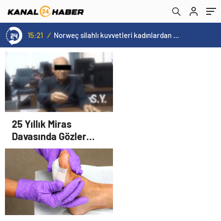
15:21
/
Norweç silahlı kuvvetleri kadınlardan oluşan özel kuvvetler eğitimlerini başlattı.
25 Yıllık Miras
Davasında Gözler
Temmuz Ayındaki
Karar Duruşmasına
Çevrildi