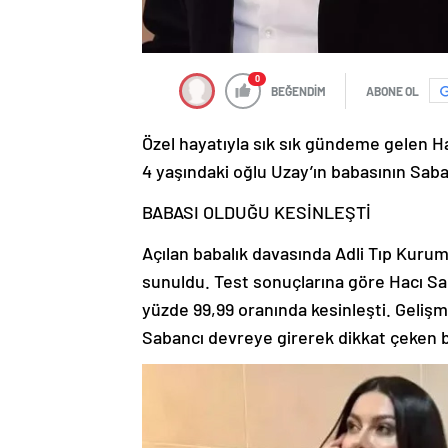
0
BEĞENDİM
ABONE OL
Özel hayatıyla sık sık gündeme gelen Hac
4 yaşındaki oğlu Uzay’ın babasının S
BABASI OLDUĞU KESİNLEŞTİ
Açılan babalık davasında Adli Tıp Kur
sunuldu. Test sonuçlarına göre Hacı Sab
yüzde 99,99 oranında kesinleşti. Gelişm
Sabancı devreye girerek dikkat çeken bi