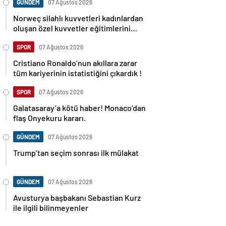
GÜNDEM
07 Ağustos 2026
Norweç silahlı kuvvetleri kadınlardan
oluşan özel kuvvetler eğitimlerini
başlattı.
SPOR
07 Ağustos 2026
Cristiano Ronaldo’nun akıllara zarar
tüm kariyerinin istatistiğini çıkardık !
SPOR
07 Ağustos 2026
Galatasaray’a kötü haber! Monaco’dan
flaş Onyekuru kararı.
GÜNDEM
07 Ağustos 2026
Trump’tan seçim sonrası ilk mülakat
GÜNDEM
07 Ağustos 2026
Avusturya başbakanı Sebastian Kurz
ile ilgili bilinmeyenler