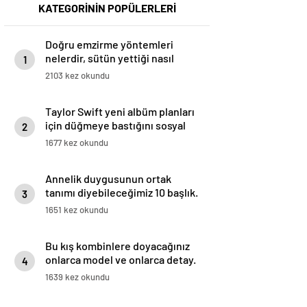
KATEGORİNİN POPÜLERLERİ
Doğru emzirme yöntemleri
nelerdir, sütün yettiği nasıl
1
anlaşılır?
2103 kez okundu
Taylor Swift yeni albüm planları
için düğmeye bastığını sosyal
2
medyadan duyurdu!
1677 kez okundu
Annelik duygusunun ortak
tanımı diyebileceğimiz 10 başlık.
3
1651 kez okundu
Bu kış kombinlere doyacağınız
onlarca model ve onlarca detay.
4
1639 kez okundu