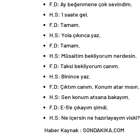
F.D: Ay beğenmene çok sevindim.
H.S: 1 saate gel.
F.D: Tamam.
H.S: Yola çıkınca yaz.
F.D: Tamam.
H.S: Müsaitim bekliyorum nerdesin.
F.D: Taksi bekliyorum canım.
H.S: Binince yaz.
F.D: Çıktım canım. Konum atar mısın.
H.S: Sen konum atsana bakayım.
F.D: E-5’e çıkayım şimdi.
H.S: Ne içersin ne hazırlayayım viski?
Haber Kaynak : SONDAKIKA.COM