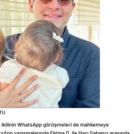
TU
 ikilinin WhatsApp görüşmeleri de mahkemeye
pp yazışmalarında Fatma D. ile Hacı Sabancı arasında