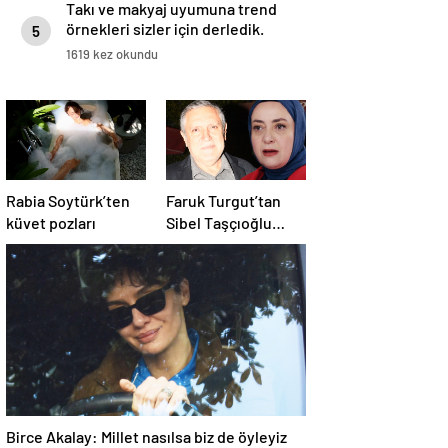
Takı ve makyaj uyumuna trend
örnekleri sizler için derledik.
5
1619 kez okundu
Rabia Soytürk’ten
Faruk Turgut’tan
küvet pozları
Sibel Taşçıoğlu
açıklaması:
Saygısızlık söz
konusu değil
Birce Akalay: Millet nasılsa biz de öyleyiz