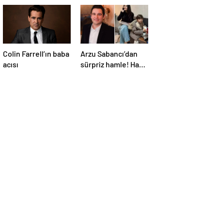
Colin Farrell’ın baba
Arzu Sabancı’dan
acısı
sürpriz hamle! Hacı
Sabancı’nın evlilik
dışı çocuğu aileye
giriyor