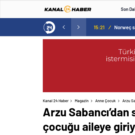
Son Da
Norweç silahlı kuvvetleri kadınlardan oluşan özel kuvvetler eğitimlerini başlattı.
15:20
/
Kanal 24 Haber
Magazin
Anne Çocuk
Arzu Sa
Arzu Sabancı’dan s
çocuğu aileye giri