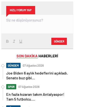
HIZLI YORUM YAP
GÖNDER
SON DAKİKA
HABERLERİ
GÜNDEM
07 Ağustos 2026
Joe Biden 6 aylık hedeflerini açıkladı.
Senato buz gibi…
SPOR
07 Ağustos 2026
En fazla kızaran takım Antalyaspor!
Tam 5 futbolcu….