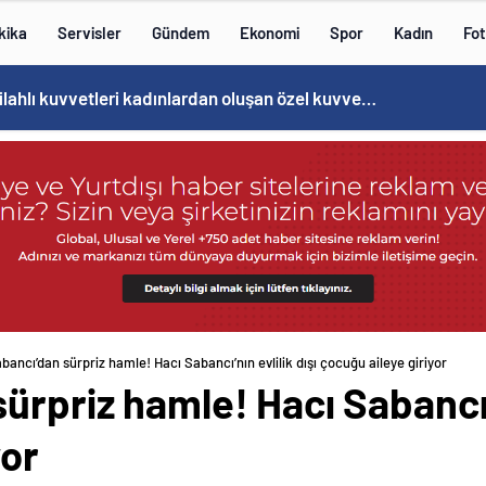
kika
Servisler
Gündem
Ekonomi
Spor
Kadın
Fot
Cristiano Ronaldo’nun akıllara zarar tüm kariyerinin istatistiğini çıkardık !
bancı’dan sürpriz hamle! Hacı Sabancı’nın evlilik dışı çocuğu aileye giriyor
ürpriz hamle! Hacı Sabancı’n
yor