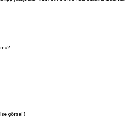
r mu?
se görseli)