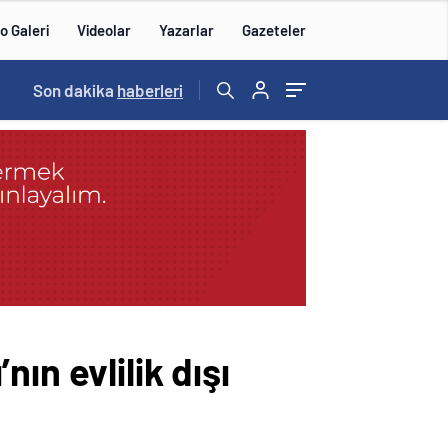
o Galeri
Videolar
Yazarlar
Gazeteler
14:57
Son dakika
/
haberleri
ın evlilik dışı