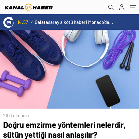
duyurdu!
14:57
/
Galatasaray’a kötü haber! Monaco’dan flaş Onyekuru kararı.
2103 okunma
Doğru emzirme yöntemleri nelerdir,
sütün yettiği nasıl anlaşılır?