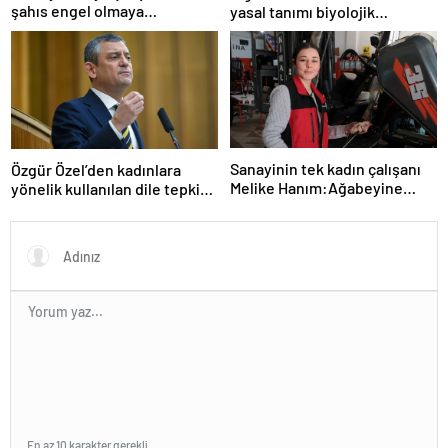
şahıs engel olmaya
yasal tanımı biyolojik
çalışanlarıda bıçakla tehdit
cinsiyete dayanır
etti
Sanayinin tek kadın çalışanı
Özgür Özel’den kadınlara
Melike Hanım:Ağabeyine
yönelik kullanılan dile tepki:
özendi şimdi forklift
“Utanmazca hakaret ettiler”
servisinde çıraklık yapıyor
En az 10 karakter gerekli