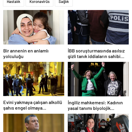
Hastalık
Koronavirüs
Sağlık
Bir annenin en anlamlı
İBB soruşturmasında asılsız
yolculuğu
gizli tanık iddiaların sahibi
tutuklandı
Evini yakmaya çalışan alkollü
İngiliz mahkemesi: Kadının
şahıs engel olmaya
yasal tanımı biyolojik
çalışanlarıda bıçakla tehdit
cinsiyete dayanır
etti