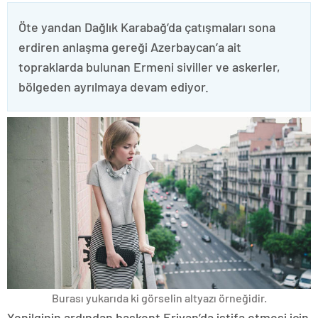
Öte yandan Dağlık Karabağ’da çatışmaları sona
erdiren anlaşma gereği Azerbaycan’a ait
topraklarda bulunan Ermeni siviller ve askerler,
bölgeden ayrılmaya devam ediyor.
Burası yukarıda ki görselin altyazı örneğidir.
Yenilginin ardından başkent Erivan’da istifa etmesi için