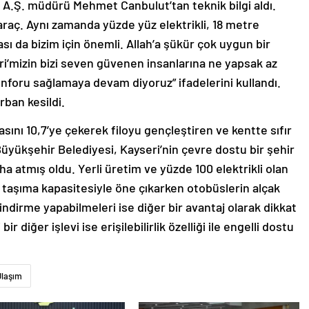
m A.Ş. müdürü Mehmet Canbulut’tan teknik bilgi aldı.
r araç. Aynı zamanda yüzde yüz elektrikli, 18 metre
ası da bizim için önemli. Allah’a şükür çok uygun bir
eri’mizin bizi seven güvenen insanlarına ne yapsak az
nforu sağlamaya devam diyoruz” ifadelerini kullandı.
ban kesildi.
asını 10,7’ye çekerek filoyu gençleştiren ve kentte sıfır
Büyükşehir Belediyesi, Kayseri’nin çevre dostu bir şehir
a atmış oldu. Yerli üretim ve yüzde 100 elektrikli olan
 taşıma kapasitesiyle öne çıkarken otobüslerin alçak
bindirme yapabilmeleri ise diğer bir avantaj olarak dikkat
 diğer işlevi ise erişilebilirlik özelliği ile engelli dostu
Ulaşım