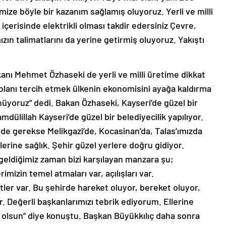
imize böyle bir kazanım sağlamış oluyoruz. Yerli ve milli
içerisinde elektrikli olması takdir edersiniz Çevre,
mızın talimatlarını da yerine getirmiş oluyoruz. Yakıştı
akanı Mehmet Özhaseki de yerli ve milli üretime dikkat
i olanı tercih etmek ülkenin ekonomisini ayağa kaldırma
nüyoruz” dedi. Bakan Özhaseki, Kayseri’de güzel bir
amdülillah Kayseri’de güzel bir belediyecilik yapılıyor.
e gerekse Melikgazi’de, Kocasinan’da, Talas’ımızda
ellerine sağlık. Şehir güzel yerlere doğru gidiyor.
eldiğimiz zaman bizi karşılayan manzara şu;
imizin temel atmaları var, açılışları var.
tler var. Bu şehirde hareket oluyor, bereket oluyor,
r. Değerli başkanlarımızı tebrik ediyorum. Ellerine
lı olsun” diye konuştu. Başkan Büyükkılıç daha sonra