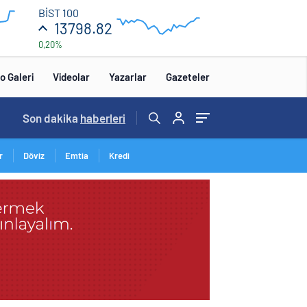
13
BİST 100
850
13798.82
0,20%
13
650
:00
12:00
o Galeri
Videolar
Yazarlar
Gazeteler
Son dakika
haberleri
r
Döviz
Emtia
Kredi