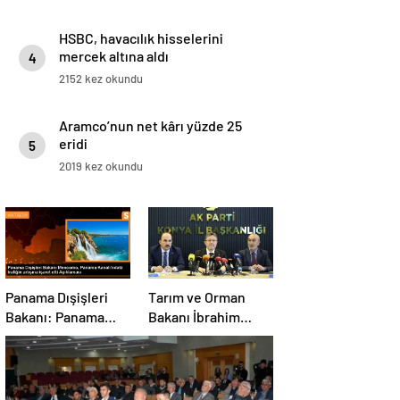
HSBC, havacılık hisselerini
mercek altına aldı
4
2152 kez okundu
Aramco’nun net kârı yüzde 25
eridi
5
2019 kez okundu
Panama Dışişleri
Tarım ve Orman
Bakanı: Panama
Bakanı İbrahim
Kanalı’nın trafiği
Yumaklı, Ramazan
artıyor
denetimlerini
sıklaştırdıklarını
açıkladı