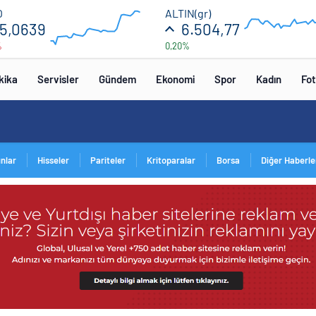
55.2
6600
O
ALTIN(gr)
5,0639
6.504,77
%
0,20%
52.8
5400
00:00
00:00
00:00
00
kika
Servisler
Gündem
Ekonomi
Spor
Kadın
Fot
ınlar
Hisseler
Pariteler
Kritoparalar
Borsa
Diğer Haberle