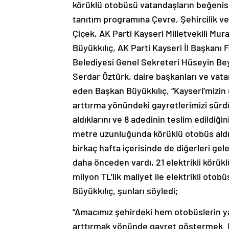
körüklü otobüsü vatandaşların beğeni
tanıtım programına Çevre, Şehircilik v
Çiçek, AK Parti Kayseri Milletvekili M
Büyükkılıç, AK Parti Kayseri İl Başkanı 
Belediyesi Genel Sekreteri Hüseyin Be
Serdar Öztürk, daire başkanları ve vata
eden Başkan Büyükkılıç, “Kayseri’mizin 
arttırma yönündeki gayretlerimizi sürdü
aldıklarını ve 8 adedinin teslim edildiğini
metre uzunluğunda körüklü otobüs aldı
birkaç hafta içerisinde de diğerleri ge
daha önceden vardı, 21 elektrikli körü
milyon TL’lik maliyet ile elektrikli oto
Büyükkılıç, şunları söyledi;
“Amacımız şehirdeki hem otobüslerin 
arttırmak yönünde gayret göstermek. He