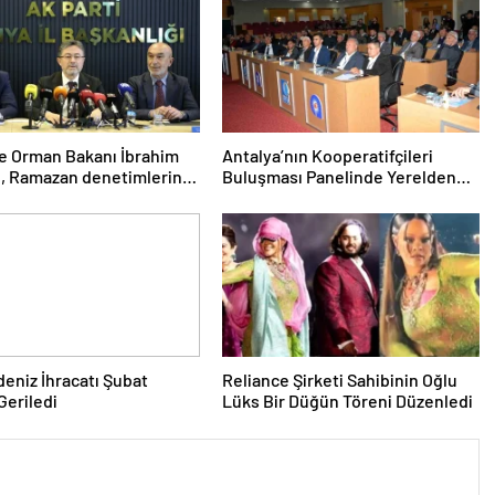
e Orman Bakanı İbrahim
Antalya’nın Kooperatifçileri
, Ramazan denetimlerini
Buluşması Panelinde Yerelden
rdıklarını açıkladı
Kalkınma İçin Yapılması
Gerekenler Tartışıldı
deniz İhracatı Şubat
Reliance Şirketi Sahibinin Oğlu
Geriledi
Lüks Bir Düğün Töreni Düzenledi