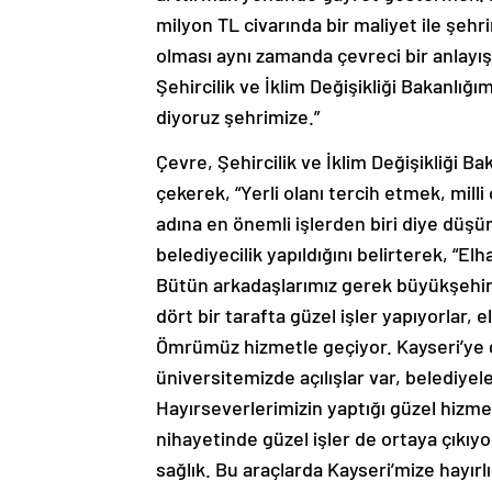
milyon TL civarında bir maliyet ile şehr
olması aynı zamanda çevreci bir anlayış 
Şehircilik ve İklim Değişikliği Bakanlığı
diyoruz şehrimize.”
Çevre, Şehircilik ve İklim Değişikliği B
çekerek, “Yerli olanı tercih etmek, mill
adına en önemli işlerden biri diye düşü
belediyecilik yapıldığını belirterek, “Elh
Bütün arkadaşlarımız gerek büyükşehird
dört bir tarafta güzel işler yapıyorlar, 
Ömrümüz hizmetle geçiyor. Kayseri’ye g
üniversitemizde açılışlar var, belediyeler
Hayırseverlerimizin yaptığı güzel hizme
nihayetinde güzel işler de ortaya çıkıyo
sağlık. Bu araçlarda Kayseri’mize hayır