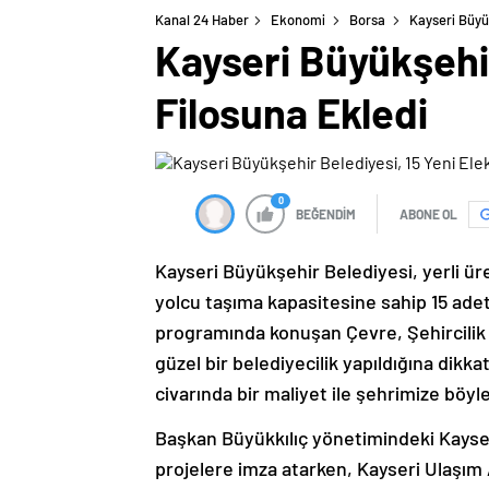
Kanal 24 Haber
Ekonomi
Borsa
Kayseri Büyük
Kayseri Büyükşehir
Filosuna Ekledi
0
BEĞENDİM
ABONE OL
Kayseri Büyükşehir Belediyesi, yerli ür
yolcu taşıma kapasitesine sahip 15 adet
programında konuşan Çevre, Şehircilik 
güzel bir belediyecilik yapıldığına dik
civarında bir maliyet ile şehrimize böyl
Başkan Büyükkılıç yönetimindeki Kayser
projelere imza atarken, Kayseri Ulaşım A