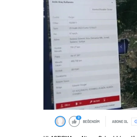
0
BEĞENDİM
ABONE OL