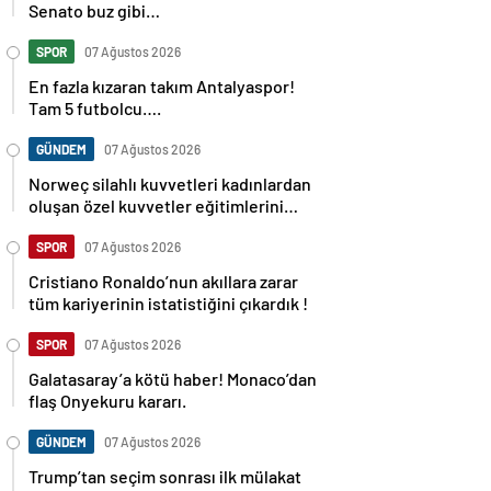
Senato buz gibi…
SPOR
07 Ağustos 2026
En fazla kızaran takım Antalyaspor!
Tam 5 futbolcu….
GÜNDEM
07 Ağustos 2026
Norweç silahlı kuvvetleri kadınlardan
oluşan özel kuvvetler eğitimlerini
başlattı.
SPOR
07 Ağustos 2026
Cristiano Ronaldo’nun akıllara zarar
tüm kariyerinin istatistiğini çıkardık !
SPOR
07 Ağustos 2026
Galatasaray’a kötü haber! Monaco’dan
flaş Onyekuru kararı.
GÜNDEM
07 Ağustos 2026
Trump’tan seçim sonrası ilk mülakat