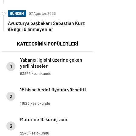
GÜNDEM
07 Ağustos 2026
Avusturya başbakanı Sebastian Kurz
ile ilgili bilinmeyenler
KATEGORİNİN POPÜLERLERİ
Yabancı ilgisini üzerine çeken
yerli hisseler
1
63956 kez okundu
15 hisse hedef fiyatını yükseltti
2
11823 kez okundu
Motorine 10 kuruş zam
3
2245 kez okundu