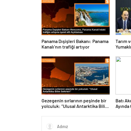
Panama Dışişleri Bakanı: Panama
Tarım v
Kanalı’nın trafiği artıyor
Yumaklı
sıklaştı
Gezegenin sırlarının peşinde bir
Batı Ak
yolculuk: “Ulusal Antarktika Bilim
Ayında 
Seferleri”