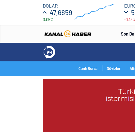
47.7
DOLAR
EUR
47,6859
5
0.05%
-0.13
46.5
00:00
00:00
Son Da
Canlı Borsa
Dövizler
Alt