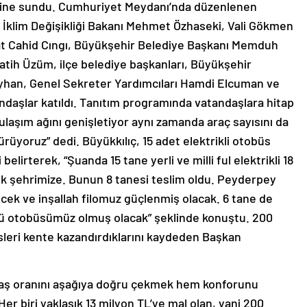
sine sundu. Cumhuriyet Meydanı’nda düzenlenen
e İklim Değişikliği Bakanı Mehmet Özhaseki, Vali Gökmen
urat Cahid Cıngı, Büyükşehir Belediye Başkanı Memduh
Fatih Üzüm, ilçe belediye başkanları, Büyükşehir
yhan, Genel Sekreter Yardımcıları Hamdi Elcuman ve
ndaşlar katıldı. Tanıtım programında vatandaşlara hitap
ulaşım ağını genişletiyor aynı zamanda araç sayısını da
rüyoruz” dedi. Büyükkılıç, 15 adet elektrikli otobüs
 belirterek, “Şuanda 15 tane yerli ve milli ful elektrikli 18
k şehrimize. Bunun 8 tanesi teslim oldu. Peyderpey
lecek ve inşallah filomuz güçlenmiş olacak. 6 tane de
klü otobüsümüz olmuş olacak” şeklinde konuştu. 200
büsleri kente kazandırdıklarını kaydeden Başkan
yaş oranını aşağıya doğru çekmek hem konforunu
r biri yaklaşık 13 milyon TL’ye mal olan, yani 200