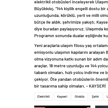
elektrikli otobüsleri inceleyerek Ulaşı
Büyükkılıç, “144 kişilik engelli dostu bi
uzunluğunda, körüklü, yerli ve milli olm
bütçe ile aldık, şehrimize yakıştı. Kays
diye buradan paylaşıyoruz. Ulaşımda ko
Programın sonunda dualar eşliğinde kur
Yeni araçlarla ulaşım filosu yaş ortalam
emisyonlu ulaşımın kapılarını aralayan 
olma vizyonuna katkı sunan bir adım dah
araçlar, 18 metre uzunluğu ve 144 yolcu
tabanlı olmaları, hızlı yolcu indirme ve 
çekiyor. Öte yandan otobüslerin önemli bir
bir tasarıma sahip olmaları. – KAYSERİ
Elektrikli
Kayseri
Otobüs
Şehir