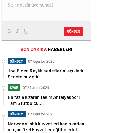
GÖNDER
SON DAKİKA
HABERLERİ
GÜNDEM
07 Ağustos 2026
Joe Biden 6 aylık hedeflerini açıkladı.
Senato buz gibi…
SPOR
07 Ağustos 2026
En fazla kızaran takım Antalyaspor!
Tam 5 futbolcu….
GÜNDEM
07 Ağustos 2026
Norweç silahlı kuvvetleri kadınlardan
oluşan özel kuvvetler eğitimlerini