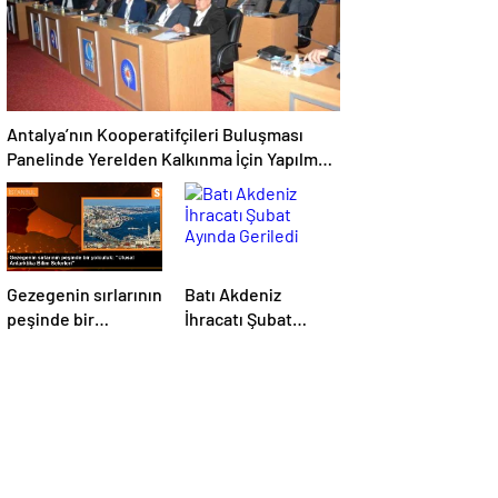
Antalya’nın Kooperatifçileri Buluşması
Panelinde Yerelden Kalkınma İçin Yapılması
Gerekenler Tartışıldı
Gezegenin sırlarının
Batı Akdeniz
peşinde bir
İhracatı Şubat
yolculuk: “Ulusal
Ayında Geriledi
Antarktika Bilim
Seferleri”