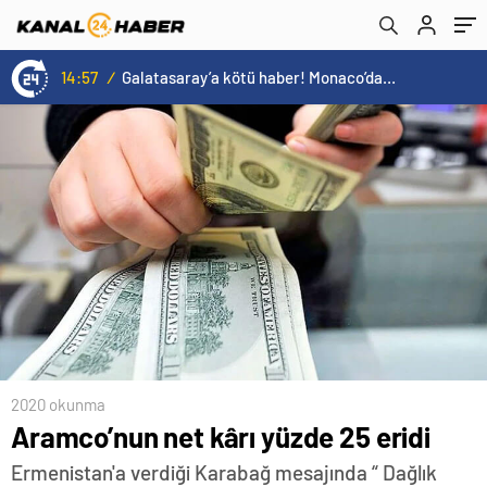
14:57
/
Galatasaray’a kötü haber! Monaco’dan flaş Onyekuru kararı.
2020 okunma
Aramco’nun net kârı yüzde 25 eridi
Ermenistan'a verdiği Karabağ mesajında “ Dağlık