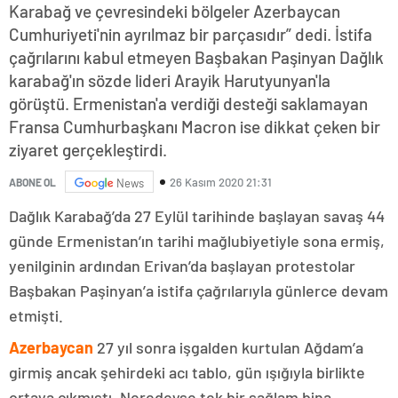
Karabağ ve çevresindeki bölgeler Azerbaycan
Cumhuriyeti'nin ayrılmaz bir parçasıdır” dedi. İstifa
çağrılarını kabul etmeyen Başbakan Paşinyan Dağlık
karabağ'ın sözde lideri Arayik Harutyunyan'la
görüştü. Ermenistan'a verdiği desteği saklamayan
Fransa Cumhurbaşkanı Macron ise dikkat çeken bir
ziyaret gerçekleştirdi.
26 Kasım 2020 21:31
ABONE OL
News
Dağlık Karabağ’da 27 Eylül tarihinde başlayan savaş 44
günde Ermenistan’ın tarihi mağlubiyetiyle sona ermiş,
yenilginin ardından Erivan’da başlayan protestolar
Başbakan Paşinyan’a istifa çağrılarıyla günlerce devam
etmişti.
Azerbaycan
27 yıl sonra işgalden kurtulan Ağdam’a
girmiş ancak şehirdeki acı tablo, gün ışığıyla birlikte
ortaya çıkmıştı. Neredeyse tek bir sağlam bina