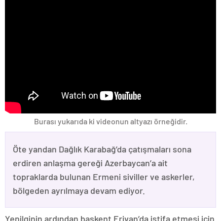
Burası yukarıda ki videonun altyazı örneğidir.
Öte yandan Dağlık Karabağ’da çatışmaları sona
erdiren anlaşma gereği Azerbaycan’a ait
topraklarda bulunan Ermeni siviller ve askerler,
bölgeden ayrılmaya devam ediyor.
Yenilginin ardından başkent Erivan’da istifa etmesi için