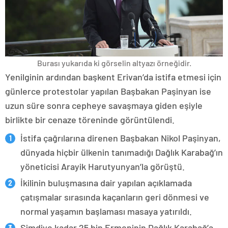
Burası yukarıda ki görselin altyazı örneğidir.
Yenilginin ardından başkent Erivan’da istifa etmesi için
günlerce protestolar yapılan Başbakan Paşinyan ise
uzun süre sonra cepheye savaşmaya giden eşiyle
birlikte bir cenaze töreninde görüntülendi.
İstifa çağrılarına direnen Başbakan Nikol Paşinyan,
dünyada hiçbir ülkenin tanımadığı Dağlık Karabağ’ın
yöneticisi Arayik Harutyunyan’la görüştü.
İkilinin buluşmasına dair yapılan açıklamada
çatışmalar sırasında kaçanların geri dönmesi ve
normal yaşamın başlaması masaya yatırıldı.
Şimdiye kadar 25 bin Ermeninin Dağlık Karabağ’a