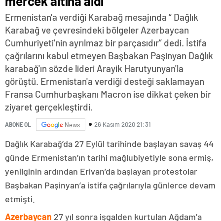
mercek altına aldı
Ermenistan'a verdiği Karabağ mesajında “ Dağlık
Karabağ ve çevresindeki bölgeler Azerbaycan
Cumhuriyeti'nin ayrılmaz bir parçasıdır” dedi. İstifa
çağrılarını kabul etmeyen Başbakan Paşinyan Dağlık
karabağ'ın sözde lideri Arayik Harutyunyan'la
görüştü. Ermenistan'a verdiği desteği saklamayan
Fransa Cumhurbaşkanı Macron ise dikkat çeken bir
ziyaret gerçekleştirdi.
26 Kasım 2020 21:31
ABONE OL
News
Dağlık Karabağ’da 27 Eylül tarihinde başlayan savaş 44
günde Ermenistan’ın tarihi mağlubiyetiyle sona ermiş,
yenilginin ardından Erivan’da başlayan protestolar
Başbakan Paşinyan’a istifa çağrılarıyla günlerce devam
etmişti.
Azerbaycan
27 yıl sonra işgalden kurtulan Ağdam’a