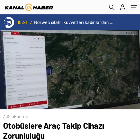
15:20
/
Cristiano Ronaldo’nun akıllara zarar tüm kariyerinin istatistiğini çıkardık !
309 okunma
Otobüslere Araç Takip Cihazı
Zorunluluğu