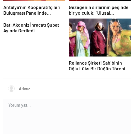
Antalya’nın Kooperatifçileri
Gezegenin sırlarının peşinde
Buluşması Panelinde
bir yolculuk: “Ulusal
Yerelden Kalkınma İçin
Antarktika Bilim Seferleri”
Yapılması Gerekenler
Batı Akdeniz İhracatı Şubat
Tartışıldı
Ayında Geriledi
Reliance Şirketi Sahibinin
Oğlu Lüks Bir Düğün Töreni
Düzenledi