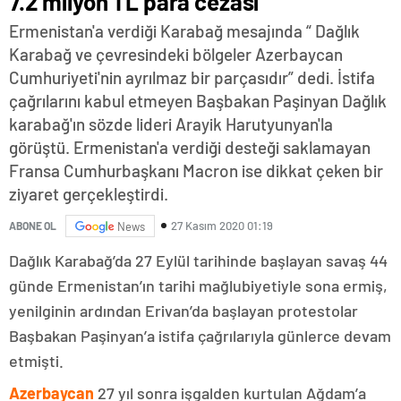
7.2 milyon TL para cezası
Ermenistan'a verdiği Karabağ mesajında “ Dağlık
Karabağ ve çevresindeki bölgeler Azerbaycan
Cumhuriyeti'nin ayrılmaz bir parçasıdır” dedi. İstifa
çağrılarını kabul etmeyen Başbakan Paşinyan Dağlık
karabağ'ın sözde lideri Arayik Harutyunyan'la
görüştü. Ermenistan'a verdiği desteği saklamayan
Fransa Cumhurbaşkanı Macron ise dikkat çeken bir
ziyaret gerçekleştirdi.
27 Kasım 2020 01:19
ABONE OL
News
Dağlık Karabağ’da 27 Eylül tarihinde başlayan savaş 44
günde Ermenistan’ın tarihi mağlubiyetiyle sona ermiş,
yenilginin ardından Erivan’da başlayan protestolar
Başbakan Paşinyan’a istifa çağrılarıyla günlerce devam
etmişti.
Azerbaycan
27 yıl sonra işgalden kurtulan Ağdam’a