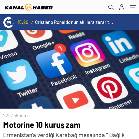
14:57
/
Galatasaray’a kötü haber! Monaco’dan flaş Onyekuru kararı.
2247 okunma
Motorine 10 kuruş zam
Ermenistan'a verdiği Karabağ mesajında “ Dağlık