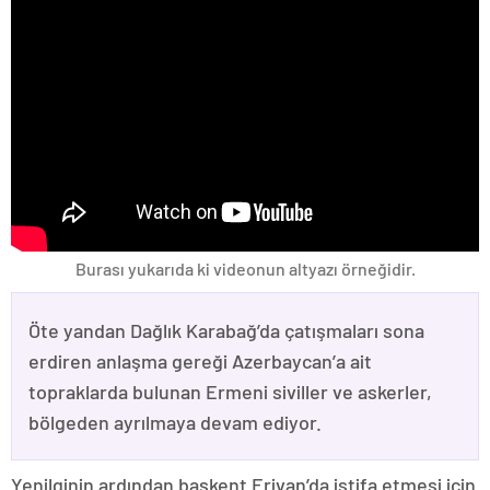
Burası yukarıda ki videonun altyazı örneğidir.
Öte yandan Dağlık Karabağ’da çatışmaları sona
erdiren anlaşma gereği Azerbaycan’a ait
topraklarda bulunan Ermeni siviller ve askerler,
bölgeden ayrılmaya devam ediyor.
Yenilginin ardından başkent Erivan’da istifa etmesi için