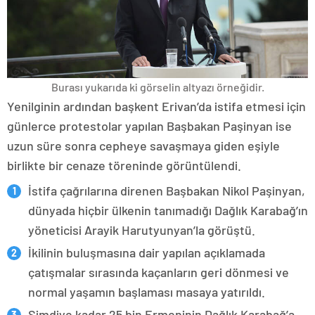
Burası yukarıda ki görselin altyazı örneğidir.
Yenilginin ardından başkent Erivan’da istifa etmesi için
günlerce protestolar yapılan Başbakan Paşinyan ise
uzun süre sonra cepheye savaşmaya giden eşiyle
birlikte bir cenaze töreninde görüntülendi.
İstifa çağrılarına direnen Başbakan Nikol Paşinyan,
dünyada hiçbir ülkenin tanımadığı Dağlık Karabağ’ın
yöneticisi Arayik Harutyunyan’la görüştü.
İkilinin buluşmasına dair yapılan açıklamada
çatışmalar sırasında kaçanların geri dönmesi ve
normal yaşamın başlaması masaya yatırıldı.
Şimdiye kadar 25 bin Ermeninin Dağlık Karabağ’a