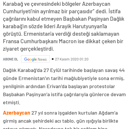
Karabağ ve çevresindeki bölgeler Azerbaycan
Cumhuriyeti'nin ayrılmaz bir parçasıdır” dedi. İstifa
çağrılarını kabul etmeyen Başbakan Paşinyan Dağlık
karabağ'ın sözde lideri Arayik Harutyunyan'la
görüştü. Ermenistan'a verdiği desteği saklamayan
Fransa Cumhurbaşkanı Macron ise dikkat çeken bir
ziyaret gerçekleştirdi.
27 Kasım 2020 01:20
ABONE OL
News
Dağlık Karabağ’da 27 Eylül tarihinde başlayan savaş 44
günde Ermenistan’ın tarihi mağlubiyetiyle sona ermiş,
yenilginin ardından Erivan’da başlayan protestolar
Başbakan Paşinyan’a istifa çağrılarıyla günlerce devam
etmişti.
Azerbaycan
27 yıl sonra işgalden kurtulan Ağdam’a
girmiş ancak şehirdeki acı tablo, gün ışığıyla birlikte
ortaya çıkmıştı. Neredeyse tek bir sağlam bina