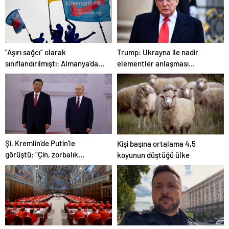
“Aşırı sağcı” olarak
Trump: Ukrayna ile nadir
sınıflandırılmıştı: Almanya’da
elementler anlaşması
mahkemeden AfD kararı
yürürlüğe girdi
Şi, Kremlin’de Putin’le
Kişi başına ortalama 4,5
görüştü: “Çin, zorbalık
koyunun düştüğü ülke
karşısında Rusya’yla birlikte
çalışacak”