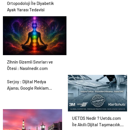
Ortopodoloji İle Diyabetik
Ayak Yarası Tedavisi
Zihnin Gizemli Sınırları ve
Ötesi : Nasılnedir.com
Serjoy : Dijital Medya
Ajansı, Google Reklam
Ajansı, SEO Ajansı ve Web
Tasarım Ajansı
UETDS Nedir ? Uetds.com
İle Akıllı Dijital Taşımacılık