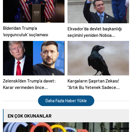
Biden’dan Trump’a
Ekvador’da devlet başkanlığı
‘soygunculuk’ suçlaması
seçimini yeniden Noboa
kazandı
Zelenski’den Trump’a davet:
Kargaların Şaşırtan Zekası!
Karar vermeden önce
“Artık Bu Yetenek Sadece
Ukrayna’yı ziyaret et
İnsanlara Özgü Değil”
Daha Fazla Haber Yükle
EN ÇOK OKUNANLAR