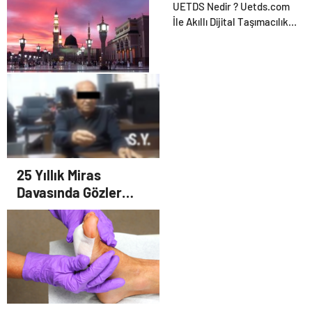
UETDS Nedir ? Uetds.com
İle Akıllı Dijital Taşımacılık
Yazılımı
2026 Umre Fiyatları
25 Yıllık Miras
Davasında Gözler
Temmuz Ayındaki
Karar Duruşmasına
Çevrildi