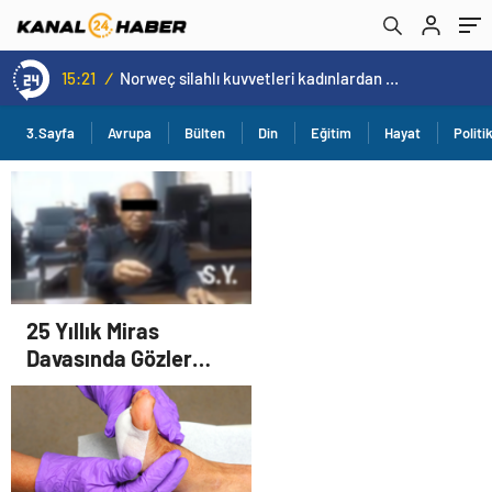
15:20
/
Cristiano Ronaldo’nun akıllara zarar tüm kariyerinin istatistiğini çıkardık !
3.Sayfa
Avrupa
Bülten
Din
Eğitim
Hayat
Politi
25 Yıllık Miras
Davasında Gözler
Temmuz Ayındaki
Karar Duruşmasına
Çevrildi