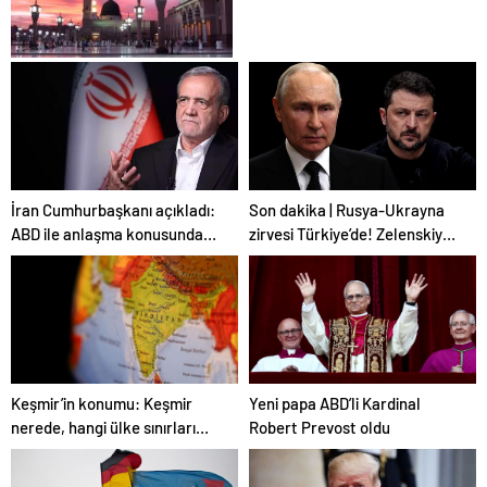
Yazılımı
2026 Umre Fiyatları
İran Cumhurbaşkanı açıkladı:
Son dakika | Rusya-Ukrayna
ABD ile anlaşma konusunda
zirvesi Türkiye’de! Zelenskiy
ciddiyiz
Putin’in davetini kabul etti!
Gözler perşembe gününe
çevrildi
Keşmir’in konumu: Keşmir
Yeni papa ABD’li Kardinal
nerede, hangi ülke sınırları
Robert Prevost oldu
içerisinde?