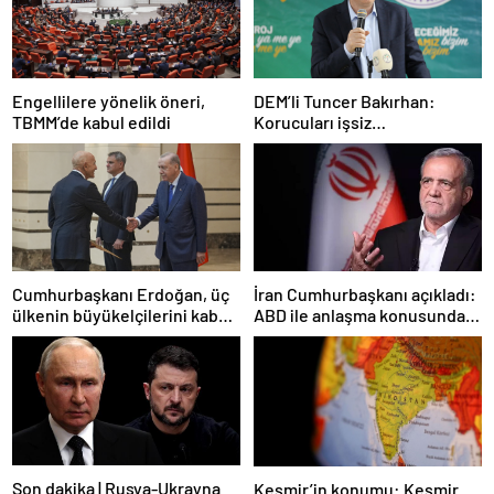
Engellilere yönelik öneri,
DEM’li Tuncer Bakırhan:
TBMM’de kabul edildi
Korucuları işsiz
bırakmayacağız
İran Cumhurbaşkanı açıkladı:
Cumhurbaşkanı Erdoğan, üç
ABD ile anlaşma konusunda
ülkenin büyükelçilerini kabul
ciddiyiz
etti
Son dakika | Rusya-Ukrayna
Keşmir’in konumu: Keşmir