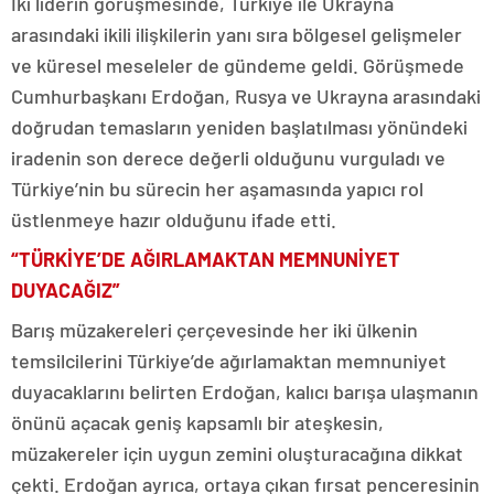
İki liderin görüşmesinde, Türkiye ile Ukrayna
arasındaki ikili ilişkilerin yanı sıra bölgesel gelişmeler
ve küresel meseleler de gündeme geldi. Görüşmede
Cumhurbaşkanı Erdoğan, Rusya ve Ukrayna arasındaki
doğrudan temasların yeniden başlatılması yönündeki
iradenin son derece değerli olduğunu vurguladı ve
Türkiye’nin bu sürecin her aşamasında yapıcı rol
üstlenmeye hazır olduğunu ifade etti.
“TÜRKİYE’DE AĞIRLAMAKTAN MEMNUNİYET
DUYACAĞIZ”
Barış müzakereleri çerçevesinde her iki ülkenin
temsilcilerini Türkiye’de ağırlamaktan memnuniyet
duyacaklarını belirten Erdoğan, kalıcı barışa ulaşmanın
önünü açacak geniş kapsamlı bir ateşkesin,
müzakereler için uygun zemini oluşturacağına dikkat
çekti. Erdoğan ayrıca, ortaya çıkan fırsat penceresinin