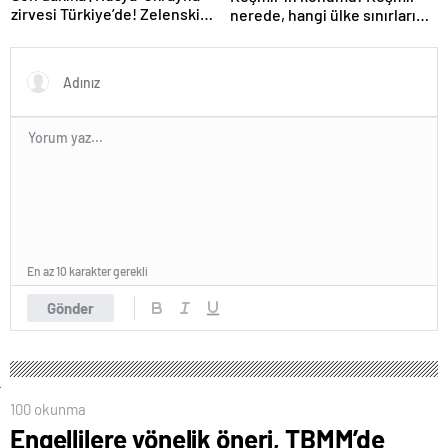
zirvesi Türkiye’de! Zelenskiy
nerede, hangi ülke sınırları
Putin’in davetini kabul etti!
içerisinde?
Gözler perşembe gününe
çevrildi
En az 10 karakter gerekli
Gönder
100 okunma
Engellilere yönelik öneri, TBMM’de