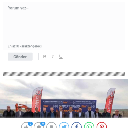
En az 10 karakter gerekli
Gönder
0
0
0
0