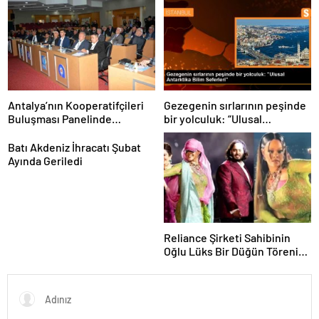
sıklaştırdıklarını açıkladı
Antalya’nın Kooperatifçileri
Gezegenin sırlarının peşinde
Buluşması Panelinde
bir yolculuk: “Ulusal
Yerelden Kalkınma İçin
Antarktika Bilim Seferleri”
Yapılması Gerekenler
Batı Akdeniz İhracatı Şubat
Tartışıldı
Ayında Geriledi
Reliance Şirketi Sahibinin
Oğlu Lüks Bir Düğün Töreni
Düzenledi