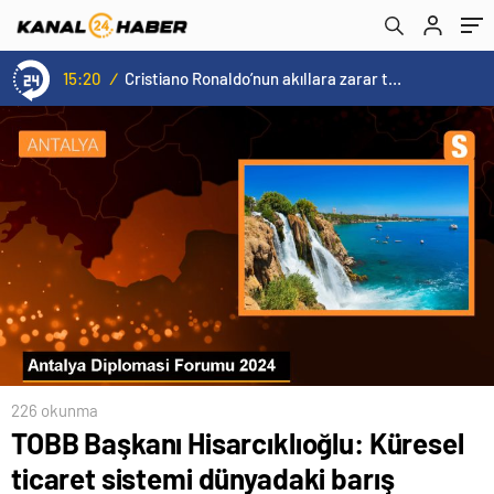
15:20
/
Cristiano Ronaldo’nun akıllara zarar tüm kariyerinin istatistiğini çıkardık !
226 okunma
TOBB Başkanı Hisarcıklıoğlu: Küresel
ticaret sistemi dünyadaki barış