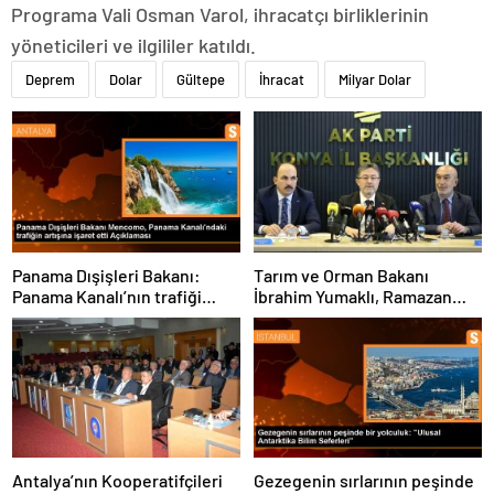
Programa Vali Osman Varol, ihracatçı birliklerinin
yöneticileri ve ilgililer katıldı.
Deprem
Dolar
Gültepe
İhracat
Milyar Dolar
Panama Dışişleri Bakanı:
Tarım ve Orman Bakanı
Panama Kanalı’nın trafiği
İbrahim Yumaklı, Ramazan
artıyor
denetimlerini
sıklaştırdıklarını açıkladı
Antalya’nın Kooperatifçileri
Gezegenin sırlarının peşinde