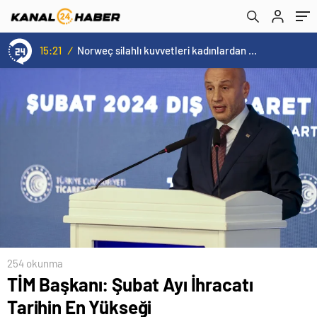
gülüyor
15:21
/
Norweç silahlı kuvvetleri kadınlardan oluşan özel kuvvetler eğitimlerini başlattı.
254 okunma
TİM Başkanı: Şubat Ayı İhracatı
Tarihin En Yükseği