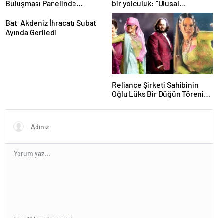
Buluşması Panelinde
bir yolculuk: “Ulusal
Yerelden Kalkınma İçin
Antarktika Bilim Seferleri”
Yapılması Gerekenler
Batı Akdeniz İhracatı Şubat
Tartışıldı
Ayında Geriledi
Reliance Şirketi Sahibinin
Oğlu Lüks Bir Düğün Töreni
Düzenledi