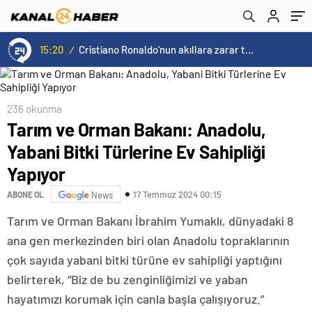
15:20
/
Cristiano Ronaldo’nun akıllara zarar tüm kariyerinin istatistiğini çıkardık !
236 okunma
Tarım ve Orman Bakanı: Anadolu,
Yabani Bitki Türlerine Ev Sahipliği
Yapıyor
17 Temmuz 2024 00:15
ABONE OL
News
Tarım ve Orman Bakanı İbrahim Yumaklı, dünyadaki 8
ana gen merkezinden biri olan Anadolu topraklarının
çok sayıda yabani bitki türüne ev sahipliği yaptığını
belirterek, “Biz de bu zenginliğimizi ve yaban
hayatımızı korumak için canla başla çalışıyoruz.”