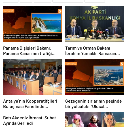
Panama Dışişleri Bakanı:
Tarım ve Orman Bakanı
Panama Kanalı’nın trafiği
İbrahim Yumaklı, Ramazan
artıyor
denetimlerini
sıklaştırdıklarını açıkladı
Antalya’nın Kooperatifçileri
Gezegenin sırlarının peşinde
Buluşması Panelinde
bir yolculuk: “Ulusal
Yerelden Kalkınma İçin
Antarktika Bilim Seferleri”
Yapılması Gerekenler
Batı Akdeniz İhracatı Şubat
Tartışıldı
Ayında Geriledi