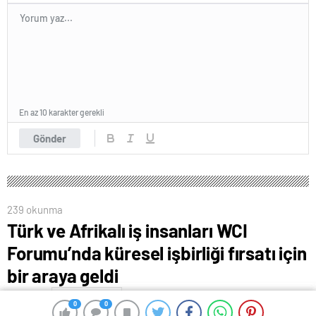
En az 10 karakter gerekli
Gönder
239 okunma
Türk ve Afrikalı iş insanları WCI
Forumu’nda küresel işbirliği fırsatı için
bir araya geldi
9 Haziran 2024 00:54
ABONE OL
News
0
0
0
0