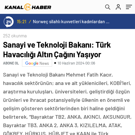
15:20
/
Cristiano Ronaldo’nun akıllara zarar tüm kariyerinin istatistiğini çıkardık !
252 okunma
Sanayi ve Teknoloji Bakanı: Türk
Havacılığı Altın Çağını Yaşıyor
10 Haziran 2024 00:06
ABONE OL
News
Sanayi ve Teknoloji Bakanı Mehmet Fatih Kacır,
havacılık sektörünün; ana ve alt yüklenicileri, KOBİ’leri,
araştırma kuruluşları, üniversiteleri, geliştirdiği özgün
ürünleri ve ihracat potansiyeliyle ülkenin en önemli ve
gelişim gösteren sektörlerinden biri haline geldiğini
belirterek, “Bayraktar TB2, ANKA, AKINCI, AKSUNGUR,
Bayraktar TB3, ANKA 2, ANKA 3, KIZILELMA, ATAK,
GÖKBEY, HÜRKUŞ, HÜRJET ve KAAN ile Türk