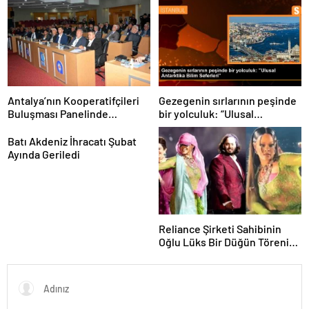
sıklaştırdıklarını açıkladı
Antalya’nın Kooperatifçileri
Gezegenin sırlarının peşinde
Buluşması Panelinde
bir yolculuk: “Ulusal
Yerelden Kalkınma İçin
Antarktika Bilim Seferleri”
Yapılması Gerekenler
Batı Akdeniz İhracatı Şubat
Tartışıldı
Ayında Geriledi
Reliance Şirketi Sahibinin
Oğlu Lüks Bir Düğün Töreni
Düzenledi