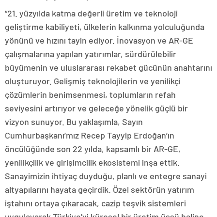
“21. yüzyılda katma değerli üretim ve teknoloji
geliştirme kabiliyeti, ülkelerin kalkınma yolculuğunda
yönünü ve hızını tayin ediyor. İnovasyon ve AR-GE
çalışmalarına yapılan yatırımlar, sürdürülebilir
büyümenin ve uluslararası rekabet gücünün anahtarını
oluşturuyor. Gelişmiş teknolojilerin ve yenilikçi
çözümlerin benimsenmesi, toplumların refah
seviyesini artırıyor ve geleceğe yönelik güçlü bir
vizyon sunuyor. Bu yaklaşımla, Sayın
Cumhurbaşkanı’mız Recep Tayyip Erdoğan’ın
öncülüğünde son 22 yılda, kapsamlı bir AR-GE,
yenilikçilik ve girişimcilik ekosistemi inşa ettik.
Sanayimizin ihtiyaç duyduğu, planlı ve entegre sanayi
altyapılarını hayata geçirdik. Özel sektörün yatırım
iştahını ortaya çıkaracak, cazip teşvik sistemleri
uygulayarak Türkiye’yi küresel bir üretim üssü haline