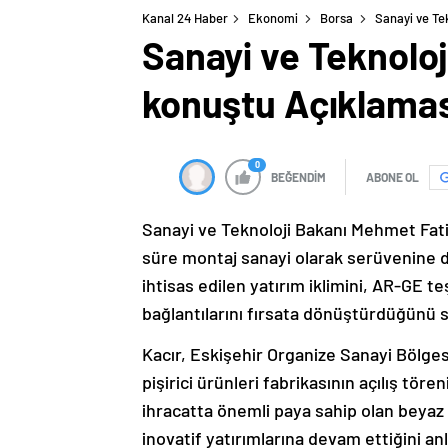
Kanal 24 Haber
Ekonomi
Borsa
Sanayi ve Tek
Sanayi ve Teknoloji
konuştu Açıklamas
0
BEĞENDİM
ABONE OL
Sanayi ve Teknoloji Bakanı Mehmet Fatih
süre montaj sanayi olarak serüvenine 
ihtisas edilen yatırım iklimini, AR-GE teş
bağlantılarını fırsata dönüştürdüğünü s
Kacır, Eskişehir Organize Sanayi Bölges
pişirici ürünleri fabrikasının açılış tö
ihracatta önemli paya sahip olan beyaz
inovatif yatırımlarına devam ettiğini anl