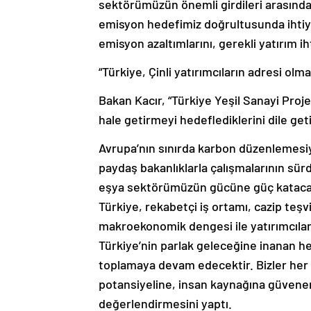
sektörümüzün önemli girdileri arasında 
emisyon hedefimiz doğrultusunda ihtiya
emisyon azaltımlarını, gerekli yatırım iht
“Türkiye, Çinli yatırımcıların adresi o
Bakan Kacır, “Türkiye Yeşil Sanayi Proj
hale getirmeyi hedeflediklerini dile geti
Avrupa’nın sınırda karbon düzenlemesi
paydaş bakanlıklarla çalışmalarının s
eşya sektörümüzün gücüne güç katacak
Türkiye, rekabetçi iş ortamı, cazip teşvik
makroekonomik dengesi ile yatırımcılar i
Türkiye’nin parlak geleceğine inanan he
toplamaya devam edecektir. Bizler her 
potansiyeline, insan kaynağına güvene
değerlendirmesini yaptı.