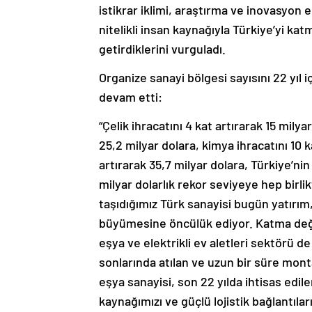
istikrar iklimi, araştırma ve inovasyon ek
nitelikli insan kaynağıyla Türkiye’yi kat
getirdiklerini vurguladı.
Organize sanayi bölgesi sayısını 22 yıl i
devam etti:
“Çelik ihracatını 4 kat artırarak 15 milya
25,2 milyar dolara, kimya ihracatını 10 k
artırarak 35,7 milyar dolara, Türkiye’nin
milyar dolarlık rekor seviyeye hep birli
taşıdığımız Türk sanayisi bugün yatırım
büyümesine öncülük ediyor. Katma değ
eşya ve elektrikli ev aletleri sektörü d
sonlarında atılan ve uzun bir süre mon
eşya sanayisi, son 22 yılda ihtisas edilen
kaynağımızı ve güçlü lojistik bağlantıl