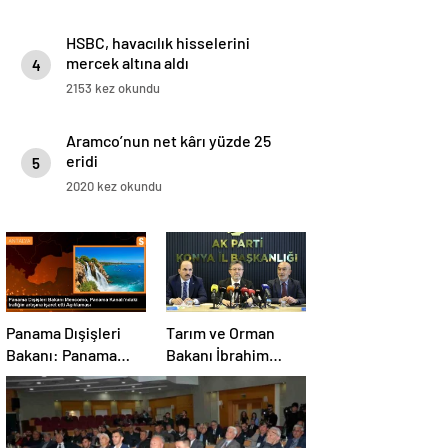
HSBC, havacılık hisselerini
mercek altına aldı
4
2153 kez okundu
Aramco’nun net kârı yüzde 25
eridi
5
2020 kez okundu
Panama Dışişleri
Tarım ve Orman
Bakanı: Panama
Bakanı İbrahim
Kanalı’nın trafiği
Yumaklı, Ramazan
artıyor
denetimlerini
sıklaştırdıklarını
açıkladı