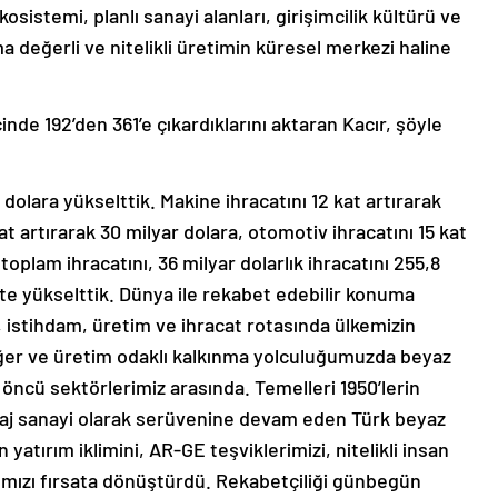
osistemi, planlı sanayi alanları, girişimcilik kültürü ve
ma değerli ve nitelikli üretimin küresel merkezi haline
çinde 192’den 361’e çıkardıklarını aktaran Kacır, şöyle
r dolara yükselttik. Makine ihracatını 12 kat artırarak
at artırarak 30 milyar dolara, otomotiv ihracatını 15 kat
 toplam ihracatını, 36 milyar dolarlık ihracatını 255,8
kte yükselttik. Dünya ile rekabet edebilir konuma
, istihdam, üretim ve ihracat rotasında ülkemizin
er ve üretim odaklı kalkınma yolculuğumuzda beyaz
e öncü sektörlerimiz arasında. Temelleri 1950’lerin
taj sanayi olarak serüvenine devam eden Türk beyaz
 yatırım iklimini, AR-GE teşviklerimizi, nitelikli insan
arımızı fırsata dönüştürdü. Rekabetçiliği günbegün