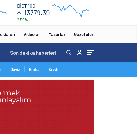
13
BİST 100
840
13779.39
2,59%
13
680
:00
12:00
o Galeri
Videolar
Yazarlar
Gazeteler
14:57
Son dakika
/
haberleri
r
Döviz
Emtia
Kredi