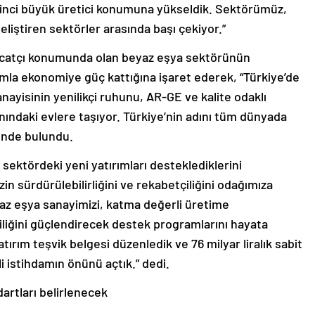
kinci büyük üretici konumuna yükseldik. Sektörümüz,
liştiren sektörler arasında başı çekiyor.”
ihracatçı konumunda olan beyaz eşya sektörünün
amla ekonomiye güç kattığına işaret ederek, “Türkiye’de
nayisinin yenilikçi ruhunu, AR-GE ve kalite odaklı
nındaki evlere taşıyor. Türkiye’nin adını tüm dünyada
inde bulundu.
a sektördeki yeni yatırımları desteklediklerini
n sürdürülebilirliğini ve rekabetçiliğini odağımıza
az eşya sanayimizi, katma değerli üretime
iliğini güçlendirecek destek programlarını hayata
ırım teşvik belgesi düzenledik ve 76 milyar liralık sabit
li istihdamın önünü açtık.” dedi.
dartları belirlenecek