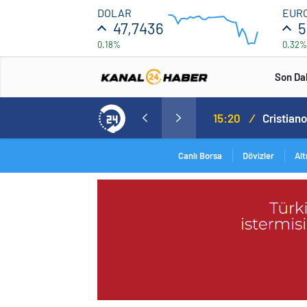
47.708
DOLAR
EUR
47,7436
5
0.18%
0.32%
47.692
12:00
16:00
Son Da
Norweç silahlı kuvvetleri kadınlardan oluşan özel kuvvetler eğitimlerini başlattı.
15:20
/
Canlı Borsa
Dövizler
Alt