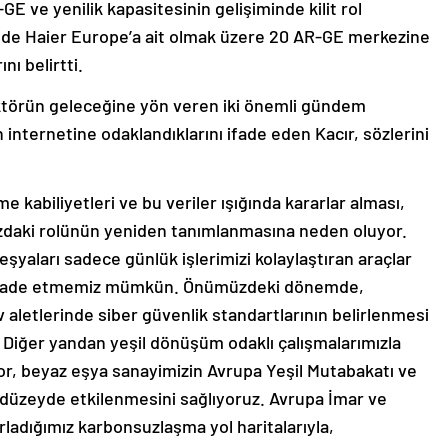
GE ve yenilik kapasitesinin gelişiminde kilit rol
i de Haier Europe’a ait olmak üzere 20 AR-GE merkezine
ını belirtti.
ektörün geleceğine yön veren iki önemli gündem
nternetine odaklandıklarını ifade eden Kacır, sözlerini
me kabiliyetleri ve bu veriler ışığında kararlar alması,
mızdaki rolünün yeniden tanımlanmasına neden oluyor.
şyaları sadece günlük işlerimizi kolaylaştıran araçlar
rak ifade etmemiz mümkün. Önümüzdeki dönemde,
ev aletlerinde siber güvenlik standartlarının belirlenmesi
z. Diğer yandan yeşil dönüşüm odaklı çalışmalarımızla
or, beyaz eşya sanayimizin Avrupa Yeşil Mutabakatı ve
düzeyde etkilenmesini sağlıyoruz. Avrupa İmar ve
ladığımız karbonsuzlaşma yol haritalarıyla,