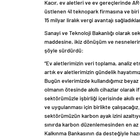
Kacır, ev aletleri ve ev gereçlerinde AR-
üstlenen 41 teknopark firmasına ve bir
15 milyar liralık vergi avantajı sağladıklar
Sanayi ve Teknoloji Bakanlığı olarak s
maddesine, ikiz dönüşüm ve nesnelerin i
şöyle sürdürdü:
“Ev aletlerimizin veri toplama, analiz et
artık ev aletlerimizin gündelik hayatı
Bugün evlerimizde kullandığımız beyaz e
olmanın ötesinde akıllı cihazlar ola
sektörümüzle işbirliği içerisinde akıllı 
ve uygulanması için birlikte çalışacağı
sektörümüzün karbon ayak izini azaltıy
sınırda karbon düzenlemesinden en az 
Kalkınma Bankasının da desteğiyle hazır