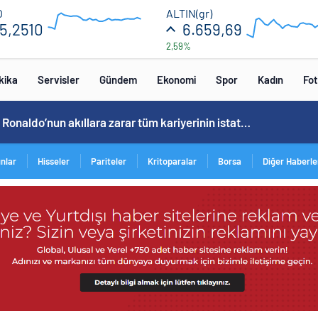
55.36
6750
O
ALTIN(gr)
5,2510
6.659,69
2,59%
54.72
6550
12:00
16:00
12:00
16
kika
Servisler
Gündem
Ekonomi
Spor
Kadın
Fot
Cristiano Ronaldo’nun akıllara zarar tüm kariyerinin istatistiğini çıkardık !
ınlar
Hisseler
Pariteler
Kritoparalar
Borsa
Diğer Haberle