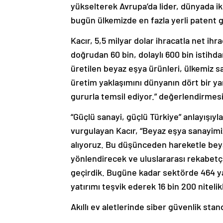
yükselterek Avrupa’da lider, dünyada i
bugün ülkemizde en fazla yerli patent ge
Kacır, 5,5 milyar dolar ihracatla net 
doğrudan 60 bin, dolaylı 600 bin istihd
üretilen beyaz eşya ürünleri, ülkemiz sa
üretim yaklaşımını dünyanın dört bir ya
gururla temsil ediyor.” değerlendirmes
“Güçlü sanayi, güçlü Türkiye” anlayışıyl
vurgulayan Kacır, “Beyaz eşya sanayimizi
alıyoruz. Bu düşünceden hareketle bey
yönlendirecek ve uluslararası rekabetç
geçirdik. Bugüne kadar sektörde 464 yat
yatırımı teşvik ederek 16 bin 200 nitelik
Akıllı ev aletlerinde siber güvenlik stan