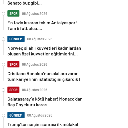
Senato buz gibi…
SPOR
08 Ağustos 2026
En fazla kızaran takım Antalyaspor!
Tam 5 futbolcu….
GÜNDEM
08 Ağustos 2026
Norweç silahlı kuvvetleri kadınlardan
oluşan özel kuvvetler eğitimlerini
başlattı.
SPOR
08 Ağustos 2026
Cristiano Ronaldo’nun akıllara zarar
tüm kariyerinin istatistiğini çıkardık !
SPOR
08 Ağustos 2026
Galatasaray’a kötü haber! Monaco’dan
flaş Onyekuru kararı.
GÜNDEM
08 Ağustos 2026
Trump’tan seçim sonrası ilk mülakat