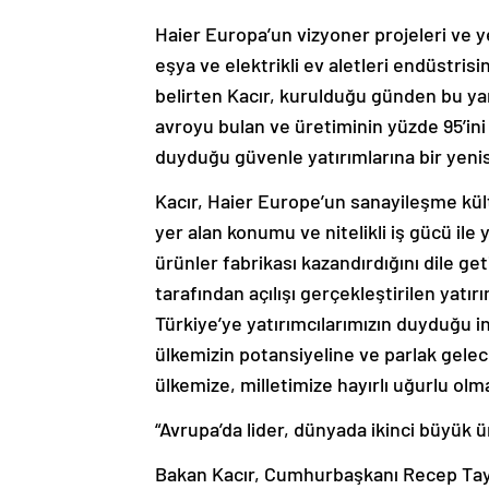
Haier Europa’un vizyoner projeleri ve y
eşya ve elektrikli ev aletleri endüstri
belirten Kacır, kurulduğu günden bu yan
avroyu bulan ve üretiminin yüzde 95’in
duyduğu güvenle yatırımlarına bir yenis
Kacır, Haier Europe’un sanayileşme kültü
yer alan konumu ve nitelikli iş gücü ile y
ürünler fabrikası kazandırdığını dile g
tarafından açılışı gerçekleştirilen yatır
Türkiye’ye yatırımcılarımızın duyduğu in
ülkemizin potansiyeline ve parlak gelec
ülkemize, milletimize hayırlı uğurlu olma
“Avrupa’da lider, dünyada ikinci büyük 
Bakan Kacır, Cumhurbaşkanı Recep Tayyi