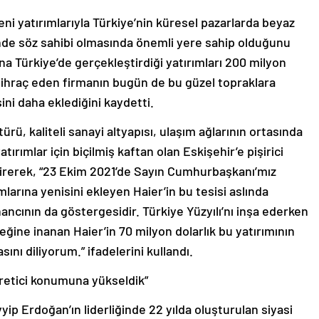
eni yatırımlarıyla Türkiye’nin küresel pazarlarda beyaz
sinde söz sahibi olmasında önemli yere sahip olduğunu
a Türkiye’de gerçekleştirdiği yatırımları 200 milyon
i ihraç eden firmanın bugün de bu güzel topraklara
ini daha eklediğini kaydetti.
rü, kaliteli sanayi altyapısı, ulaşım ağlarının ortasında
atırımlar için biçilmiş kaftan olan Eskişehir’e pişirici
etirerek, “23 Ekim 2021’de Sayın Cumhurbaşkanı’mız
ımlarına yenisini ekleyen Haier’in bu tesisi aslında
ancının da göstergesidir. Türkiye Yüzyılı’nı inşa ederken
eğine inanan Haier’in 70 milyon dolarlık bu yatırımının
sını diliyorum.” ifadelerini kullandı.
üretici konumuna yükseldik”
p Erdoğan’ın liderliğinde 22 yılda oluşturulan siyasi