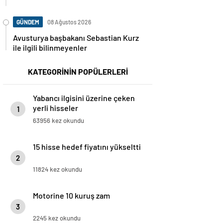
GÜNDEM
08 Ağustos 2026
Avusturya başbakanı Sebastian Kurz
ile ilgili bilinmeyenler
KATEGORİNİN POPÜLERLERİ
Yabancı ilgisini üzerine çeken
yerli hisseler
1
63956 kez okundu
15 hisse hedef fiyatını yükseltti
2
11824 kez okundu
Motorine 10 kuruş zam
3
2245 kez okundu