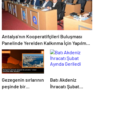
Antalya’nın Kooperatifçileri Buluşması
Panelinde Yerelden Kalkınma İçin Yapılması
Gerekenler Tartışıldı
Gezegenin sırlarının
Batı Akdeniz
peşinde bir
İhracatı Şubat
yolculuk: “Ulusal
Ayında Geriledi
Antarktika Bilim
Seferleri”