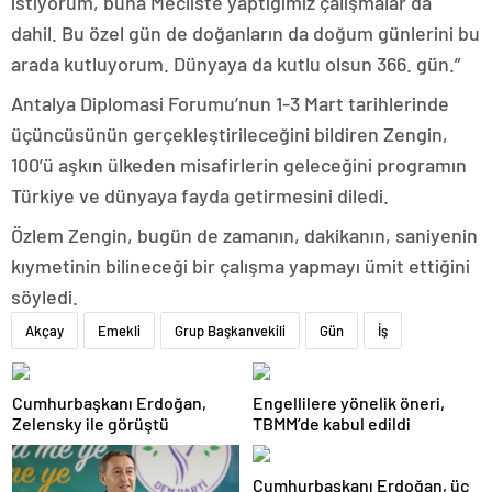
istiyorum, buna Mecliste yaptığımız çalışmalar da
dahil. Bu özel gün de doğanların da doğum günlerini bu
arada kutluyorum. Dünyaya da kutlu olsun 366. gün.”
Antalya Diplomasi Forumu’nun 1-3 Mart tarihlerinde
üçüncüsünün gerçekleştirileceğini bildiren Zengin,
100’ü aşkın ülkeden misafirlerin geleceğini programın
Türkiye ve dünyaya fayda getirmesini diledi.
Özlem Zengin, bugün de zamanın, dakikanın, saniyenin
kıymetinin bilineceği bir çalışma yapmayı ümit ettiğini
söyledi.
Akçay
Emekli
Grup Başkanvekili
Gün
İş
Cumhurbaşkanı Erdoğan,
Engellilere yönelik öneri,
Zelensky ile görüştü
TBMM’de kabul edildi
Cumhurbaşkanı Erdoğan, üç