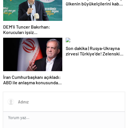
ülkenin büyükelçilerini kabul
etti
DEM’li Tuncer Bakırhan:
Korucuları işsiz
bırakmayacağız
Son dakika | Rusya-Ukrayna
zirvesi Türkiye’de! Zelenskiy
Putin’in davetini kabul etti!
Gözler perşembe gününe
çevrildi
İran Cumhurbaşkanı açıkladı:
ABD ile anlaşma konusunda
ciddiyiz