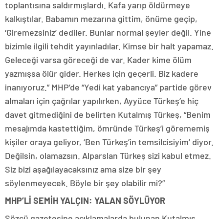
toplantısına saldırmışlardı. Kafa yarıp öldürmeye
kalkıştılar. Babamın mezarına gittim, önüme geçip,
‘Giremezsiniz’ dediler. Bunlar normal şeyler değil. Yine
bizimle ilgili tehdit yayınladılar. Kimse bir halt yapamaz.
Geleceği varsa göreceği de var. Kader kime ölüm
yazmışsa ölür gider. Herkes için geçerli. Biz kadere
inanıyoruz.” MHP’de “Yedi kat yabancıya” partide görev
almaları için çağrılar yapılırken, Ayyüce Türkeş’e hiç
davet gitmediğini de belirten Kutalmış Türkeş, “Benim
mesajımda kastettiğim, ömründe Türkeş’i görememiş
kişiler oraya geliyor, ‘Ben Türkeş’in temsilcisiyim’ diyor.
Değilsin, olamazsın. Alparslan Türkeş sizi kabul etmez.
Siz bizi aşağılayacaksınız ama size bir şey
söylenmeyecek. Böyle bir şey olabilir mi?”
MHP’Lİ SEMİH YALÇIN: YALAN SÖYLÜYOR
Sözcü gazetesine açıklamalarda bulunan Kutalmış