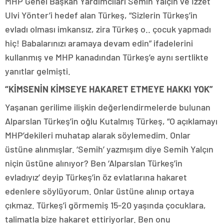
MHP Genel Başkan Yardımcıları Semih Yalçın ve İzzet
Ulvi Yönter’i hedef alan Türkeş, “Sizlerin Türkeş’in
evladı olması imkansız, zira Türkeş o.. çocuk yapmadı
hiç! Babalarınızı aramaya devam edin” ifadelerini
kullanmış ve MHP kanadından Türkeş’e aynı sertlikte
yanıtlar gelmişti.
“KİMSENİN KİMSEYE HAKARET ETMEYE HAKKI YOK”
Yaşanan gerilime ilişkin değerlendirmelerde bulunan
Alparslan Türkeş’in oğlu Kutalmış Türkeş, “O açıklamayı
MHP’dekileri muhatap alarak söylemedim. Onlar
üstüne alınmışlar. ‘Semih’ yazmışım diye Semih Yalçın
niçin üstüne alınıyor? Ben ‘Alparslan Türkeş’in
evladıyız’ deyip Türkeş’in öz evlatlarına hakaret
edenlere söylüyorum. Onlar üstüne alınıp ortaya
çıkmaz. Türkeş’i görmemiş 15-20 yaşında çocuklara,
talimatla bize hakaret ettiriyorlar. Ben onu