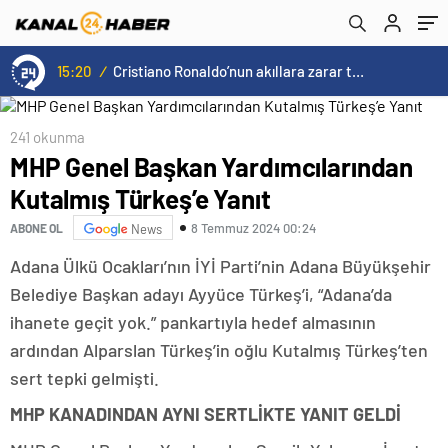
15:20
/
Cristiano Ronaldo’nun akıllara zarar tüm kariyerinin istatistiğini çıkardık !
241 okunma
MHP Genel Başkan Yardımcılarından
Kutalmış Türkeş’e Yanıt
8 Temmuz 2024 00:24
ABONE OL
News
Adana Ülkü Ocakları’nın İYİ Parti’nin Adana Büyükşehir
Belediye Başkan adayı Ayyüce Türkeş’i, “Adana’da
ihanete geçit yok.” pankartıyla hedef almasının
ardından Alparslan Türkeş’in oğlu Kutalmış Türkeş’ten
sert tepki gelmişti.
MHP KANADINDAN AYNI SERTLİKTE YANIT GELDİ