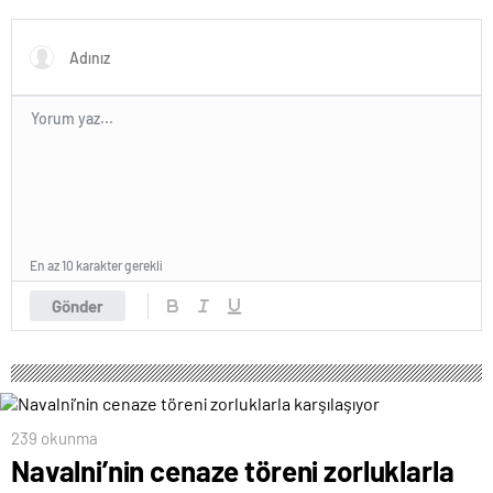
ciddiyiz
Putin’in davetini kabul etti!
Gözler perşembe gününe
çevrildi
En az 10 karakter gerekli
Gönder
239 okunma
Navalni’nin cenaze töreni zorluklarla