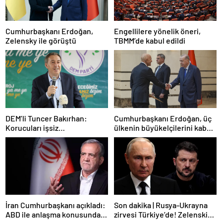
Cumhurbaşkanı Erdoğan,
Engellilere yönelik öneri,
Zelensky ile görüştü
TBMM’de kabul edildi
DEM’li Tuncer Bakırhan:
Cumhurbaşkanı Erdoğan, üç
Korucuları işsiz
ülkenin büyükelçilerini kabul
bırakmayacağız
etti
İran Cumhurbaşkanı açıkladı:
Son dakika | Rusya-Ukrayna
ABD ile anlaşma konusunda
zirvesi Türkiye’de! Zelenskiy