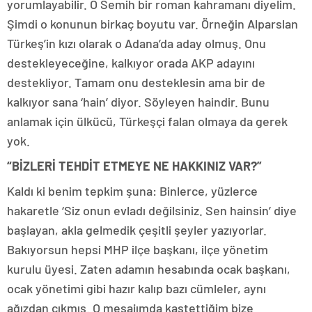
yorumlayabilir. O Semih bir roman kahramanı diyelim.
Şimdi o konunun birkaç boyutu var. Örneğin Alparslan
Türkeş’in kızı olarak o Adana’da aday olmuş. Onu
destekleyeceğine, kalkıyor orada AKP adayını
destekliyor. Tamam onu desteklesin ama bir de
kalkıyor sana ‘hain’ diyor. Söyleyen haindir. Bunu
anlamak için ülkücü, Türkeşçi falan olmaya da gerek
yok.
“BİZLERİ TEHDİT ETMEYE NE HAKKINIZ VAR?”
Kaldı ki benim tepkim şuna: Binlerce, yüzlerce
hakaretle ‘Siz onun evladı değilsiniz. Sen hainsin’ diye
başlayan, akla gelmedik çeşitli şeyler yazıyorlar.
Bakıyorsun hepsi MHP ilçe başkanı, ilçe yönetim
kurulu üyesi. Zaten adamın hesabında ocak başkanı,
ocak yönetimi gibi hazır kalıp bazı cümleler, aynı
ağızdan çıkmış. O mesajımda kastettiğim bize