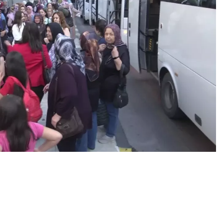
0
News
si tarafından hayata geçirilen “Adım Adım Manisa”
ının kenti ziyaret etmesiyle başladı.