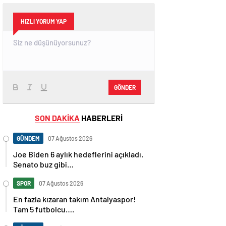
HIZLI YORUM YAP
GÖNDER
SON DAKİKA
HABERLERİ
GÜNDEM
07 Ağustos 2026
Joe Biden 6 aylık hedeflerini açıkladı.
Senato buz gibi…
SPOR
07 Ağustos 2026
En fazla kızaran takım Antalyaspor!
Tam 5 futbolcu….