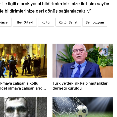
le ilgili olarak yasal bildirimlerinizi bize iletişim sayfası
de bildirimlerinize geri dönüş sağlanılacaktır.”
güncel
İlber Ortaylı
Kültür
Kültür Sanat
Sempozyum
akmaya çalışan alkollü
Türkiye’deki ilk kalp hastalıkları
ngel olmaya çalışanlarıda
derneği kuruldu
tehdit etti