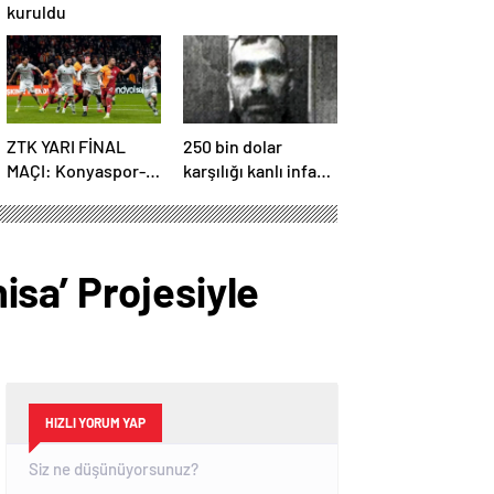
kuruldu
ZTK YARI FİNAL
250 bin dolar
MAÇI: Konyaspor-
karşılığı kanlı infaz:
Galatasaray maçı ne
İnfazı gerçekleştirip
zaman, saat kaçta
Türkiye’ye geri
ve hangi kanalda
dönmüşler!
yayınlanacak?
sa’ Projesiyle
HIZLI YORUM YAP