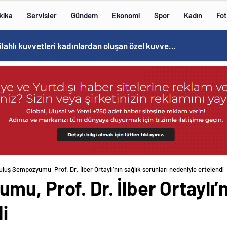
kika
Servisler
Gündem
Ekonomi
Spor
Kadın
Fot
Norweç silahlı kuvvetleri kadınlardan oluşan özel kuvvetler eğitimlerini başlattı.
uluş Sempozyumu, Prof. Dr. İlber Ortaylı’nın sağlık sorunları nedeniyle ertelendi
u, Prof. Dr. İlber Ortaylı’n
i