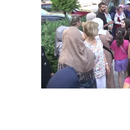
0
BEĞENDİM
ABONE OL
(MANİSA)
– Manisa Büyükşehir Belediye
projesi, Demirci ilçesinden gelen 77 kad