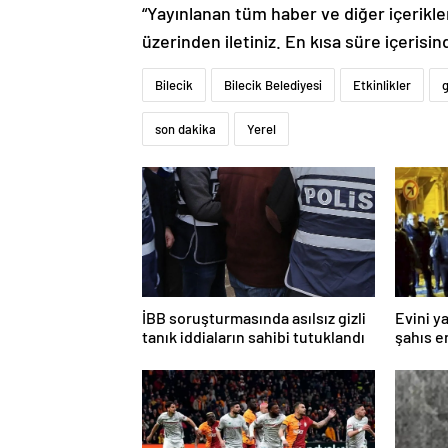
“Yayınlanan tüm haber ve diğer içerikler i
üzerinden iletiniz. En kısa süre içerisin
Bilecik
Bilecik Belediyesi
Etkinlikler
son dakika
Yerel
İBB soruşturmasında asılsız gizli
Evini y
tanık iddiaların sahibi tutuklandı
şahıs e
bıçakla 