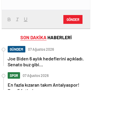
GÖNDER
SON DAKİKA
HABERLERİ
GÜNDEM
07 Ağustos 2026
Joe Biden 6 aylık hedeflerini açıkladı.
Senato buz gibi…
SPOR
07 Ağustos 2026
En fazla kızaran takım Antalyaspor!
Tam 5 futbolcu….
GÜNDEM
07 Ağustos 2026
Norweç silahlı kuvvetleri kadınlardan
oluşan özel kuvvetler eğitimlerini
başlattı.
SPOR
07 Ağustos 2026