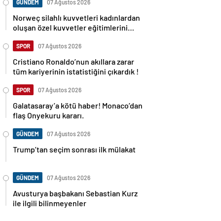
GÜNDEM
07 Ağustos 2026
Norweç silahlı kuvvetleri kadınlardan
oluşan özel kuvvetler eğitimlerini
başlattı.
SPOR
07 Ağustos 2026
Cristiano Ronaldo’nun akıllara zarar
tüm kariyerinin istatistiğini çıkardık !
SPOR
07 Ağustos 2026
Galatasaray’a kötü haber! Monaco’dan
flaş Onyekuru kararı.
GÜNDEM
07 Ağustos 2026
Trump’tan seçim sonrası ilk mülakat
GÜNDEM
07 Ağustos 2026
Avusturya başbakanı Sebastian Kurz
ile ilgili bilinmeyenler