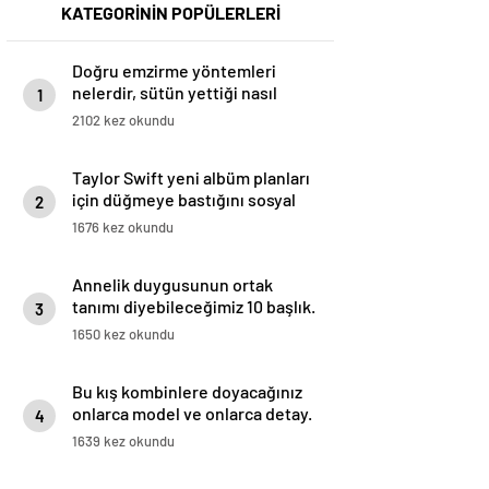
KATEGORİNİN POPÜLERLERİ
Doğru emzirme yöntemleri
nelerdir, sütün yettiği nasıl
1
anlaşılır?
2102 kez okundu
Taylor Swift yeni albüm planları
için düğmeye bastığını sosyal
2
medyadan duyurdu!
1676 kez okundu
Annelik duygusunun ortak
tanımı diyebileceğimiz 10 başlık.
3
1650 kez okundu
Bu kış kombinlere doyacağınız
onlarca model ve onlarca detay.
4
1639 kez okundu