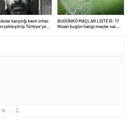
dolar karşılığı kanlı infaz:
BUGÜNKÜ MAÇLAR LİSTESİ: 17
gerçekleştirip Türkiye’ye
Nisan bugün hangi maçlar var,
nmüşler!
saat kaçta ve hangi kanalda
yayınlanacak? İşte, fikstür