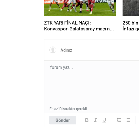
ZTK YARI FİNAL MAÇI:
250 bin 
Konyaspor-Galatasaray maçı ne
İnfazı 
zaman, saat kaçta ve hangi
geri dö
kanalda yayınlanacak?
En az 10 karakter gerekli
Gönder