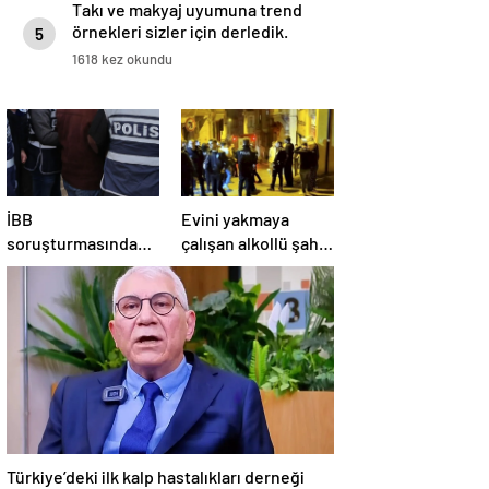
Takı ve makyaj uyumuna trend
örnekleri sizler için derledik.
5
1618 kez okundu
İBB
Evini yakmaya
soruşturmasında
çalışan alkollü şahıs
asılsız gizli tanık
engel olmaya
iddiaların sahibi
çalışanlarıda bıçakla
tutuklandı
tehdit etti
Türkiye’deki ilk kalp hastalıkları derneği