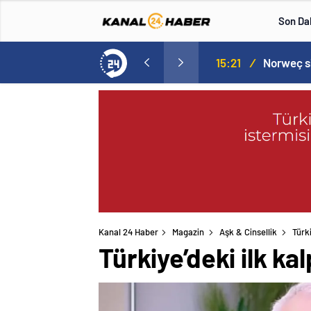
Son Da
aspor! Tam 5 futbolcu….
15:21
/
Kanal 24 Haber
Magazin
Aşk & Cinsellik
Türki
Türkiye’deki ilk ka