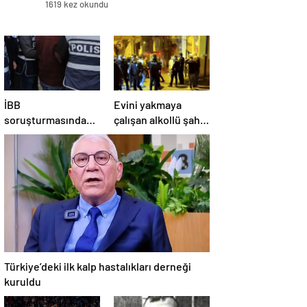
1619 kez okundu
İBB
Evini yakmaya
soruşturmasında
çalışan alkollü şahıs
asılsız gizli tanık
engel olmaya
iddiaların sahibi
çalışanlarıda bıçakla
tutuklandı
tehdit etti
Türkiye’deki ilk kalp hastalıkları derneği
kuruldu