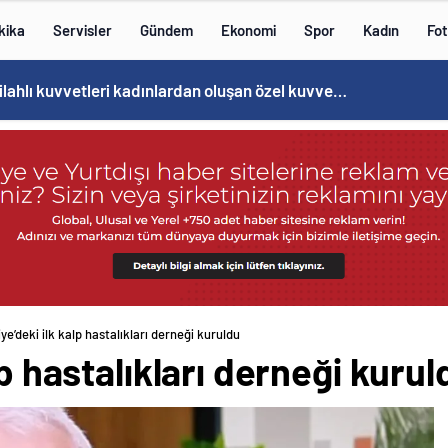
kika
Servisler
Gündem
Ekonomi
Spor
Kadın
Fot
Norweç silahlı kuvvetleri kadınlardan oluşan özel kuvvetler eğitimlerini başlattı.
ye’deki ilk kalp hastalıkları derneği kuruldu
lp hastalıkları derneği kurul