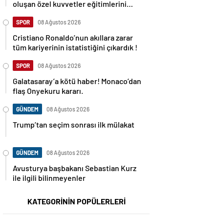
oluşan özel kuvvetler eğitimlerini
başlattı.
SPOR
08 Ağustos 2026
Cristiano Ronaldo’nun akıllara zarar
tüm kariyerinin istatistiğini çıkardık !
SPOR
08 Ağustos 2026
Galatasaray’a kötü haber! Monaco’dan
flaş Onyekuru kararı.
GÜNDEM
08 Ağustos 2026
Trump’tan seçim sonrası ilk mülakat
GÜNDEM
08 Ağustos 2026
Avusturya başbakanı Sebastian Kurz
ile ilgili bilinmeyenler
KATEGORİNİN POPÜLERLERİ