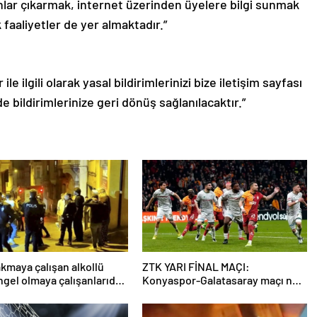
nlar çıkarmak, internet üzerinden üyelere bilgi sunmak
 faaliyetler de yer almaktadır.”
le ilgili olarak yasal bildirimlerinizi bize iletişim sayfası
de bildirimlerinize geri dönüş sağlanılacaktır.”
akmaya çalışan alkollü
ZTK YARI FİNAL MAÇI:
ngel olmaya çalışanlarıda
Konyaspor-Galatasaray maçı ne
tehdit etti
zaman, saat kaçta ve hangi
kanalda yayınlanacak?