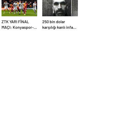
ZTK YARI FİNAL
250 bin dolar
MAÇI: Konyaspor-
karşılığı kanlı infaz:
Galatasaray maçı ne
İnfazı gerçekleştirip
zaman, saat kaçta
Türkiye’ye geri
ve hangi kanalda
dönmüşler!
yayınlanacak?