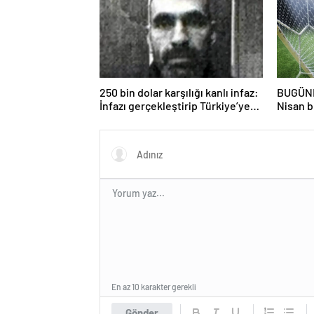
250 bin dolar karşılığı kanlı infaz:
BUGÜNK
İnfazı gerçekleştirip Türkiye’ye
Nisan b
geri dönmüşler!
saat ka
yayınla
En az 10 karakter gerekli
Gönder