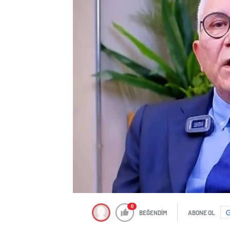
0
BEĞENDİM
ABONE OL