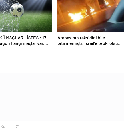
Ü MAÇLAR LİSTESİ: 17
Arabasının taksidini bile
ugün hangi maçlar var,
bitirmemişti: İsrail’e tepki olsun
çta ve hangi kanalda
diye yaktı!
nacak? İşte, fikstür