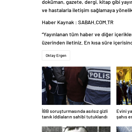
doküman, gazete, dergi, kitap gibi yayı
ve hastalarla iletişim sağlamaya yönelik
Haber Kaynak : SABAH.COM.TR
“Yayınlanan tüm haber ve diğer içerikler i
üzerinden iletiniz. En kısa süre içerisin
Oktay Ergen
İBB soruşturmasında asılsız gizli
Evini y
tanık iddiaların sahibi tutuklandı
şahıs e
bıçakla 