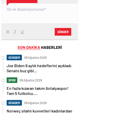
GÖNDER
SON DAKİKA
HABERLERİ
GÜNDEM
08 Ağustos 2026
Joe Biden 6 aylık hedeflerini açıkladı.
Senato buz gibi…
SPOR
08 Ağustos 2026
En fazla kızaran takım Antalyaspor!
Tam 5 futbolcu….
GÜNDEM
08 Ağustos 2026
Norweç silahlı kuvvetleri kadınlardan