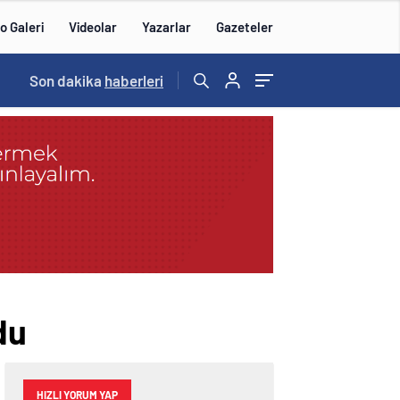
o Galeri
Videolar
Yazarlar
Gazeteler
15:20
Son dakika
/
haberleri
du
HIZLI YORUM YAP