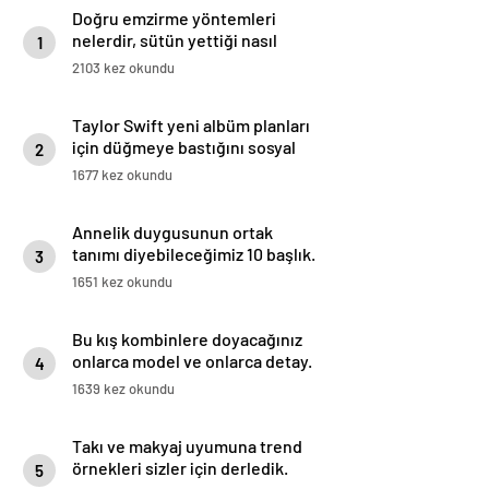
Doğru emzirme yöntemleri
nelerdir, sütün yettiği nasıl
1
anlaşılır?
2103 kez okundu
Taylor Swift yeni albüm planları
için düğmeye bastığını sosyal
2
medyadan duyurdu!
1677 kez okundu
Annelik duygusunun ortak
tanımı diyebileceğimiz 10 başlık.
3
1651 kez okundu
Bu kış kombinlere doyacağınız
onlarca model ve onlarca detay.
4
1639 kez okundu
Takı ve makyaj uyumuna trend
örnekleri sizler için derledik.
5