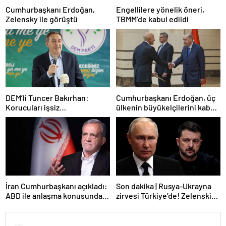
Cumhurbaşkanı Erdoğan,
Engellilere yönelik öneri,
Zelensky ile görüştü
TBMM’de kabul edildi
DEM’li Tuncer Bakırhan:
Cumhurbaşkanı Erdoğan, üç
Korucuları işsiz
ülkenin büyükelçilerini kabul
bırakmayacağız
etti
İran Cumhurbaşkanı açıkladı:
Son dakika | Rusya-Ukrayna
ABD ile anlaşma konusunda
zirvesi Türkiye’de! Zelenskiy
ciddiyiz
Putin’in davetini kabul etti!
Gözler perşembe gününe
çevrildi