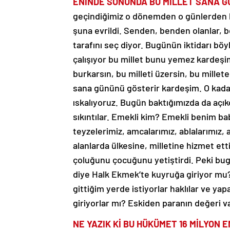
ENİNDE SONUNDA BU MİLLET SANA 
geçindiğimiz o dönemden o günlerden bu
şuna evrildi. Senden, benden olanlar, 
tarafını seç diyor. Bugünün iktidarı bö
çalışıyor bu millet bunu yemez kardeşim. 
burkarsın, bu milleti üzersin, bu mille
sana gününü gösterir kardeşim. O kadar
ıskalıyoruz. Bugün baktığımızda da açıkç
sıkıntılar. Emekli kim? Emekli benim b
teyzelerimiz, amcalarımız, ablalarımız, 
alanlarda ülkesine, milletine hizmet ett
çoluğunu çocuğunu yetiştirdi. Peki bugü
diye Halk Ekmek’te kuyruğa giriyor mu?
gittiğim yerde istiyorlar haklılar ve y
giriyorlar mı? Eskiden paranın değeri va
NE YAZIK Kİ BU HÜKÜMET 16 MİLYON 