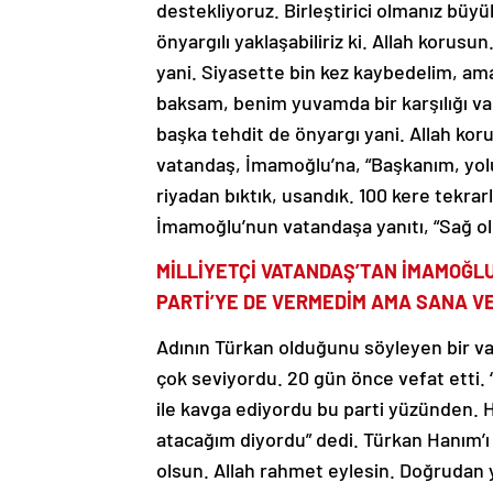
destekliyoruz. Birleştirici olmanız büy
önyargılı yaklaşabiliriz ki. Allah korus
yani. Siyasette bin kez kaybedelim, ama
baksam, benim yuvamda bir karşılığı va
başka tehdit de önyargı yani. Allah korus
vatandaş, İmamoğlu’na, “Başkanım, yolu
riyadan bıktık, usandık. 100 kere tekra
İmamoğlu’nun vatandaşa yanıtı, “Sağ ol
MİLLİYETÇİ VATANDAŞ’TAN İMAMOĞLU
PARTİ’YE DE VERMEDİM AMA SANA V
Adının Türkan olduğunu söyleyen bir va
çok seviyordu. 20 gün önce vefat etti. 
ile kavga ediyordu bu parti yüzünden. 
atacağım diyordu” dedi. Türkan Hanım’ı
olsun. Allah rahmet eylesin. Doğrudan 