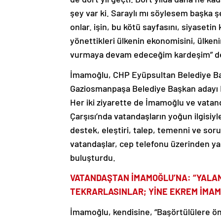
şey var ki. Saraylı mı söylesem başka 
onlar. işin, bu kötü sayfasını, siyasetin
yönettikleri ülkenin ekonomisini, ülken
vurmaya devam edeceğim kardeşim” de
İmamoğlu, CHP Eyüpsultan Belediye Ba
Gaziosmanpaşa Belediye Başkan adayı Ha
Her iki ziyarette de İmamoğlu ve vatand
Çarşısı’nda vatandaşların yoğun ilgisi
destek, eleştiri, talep, temenni ve soru
vatandaşlar, cep telefonu üzerinden yapt
buluşturdu.
VATANDAŞTAN İMAMOĞLU’NA: “YALAND
TEKRARLASINLAR; YİNE EKREM İMA
İmamoğlu, kendisine, “Başörtülülere öny