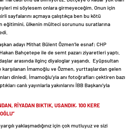
şeyleri mi söylesem onlara girmeyeceğim. Onun için
 kirli sayfalarını açmaya çalıştıkça ben bu kötü
in eğitimini, ülkenin mülteci sorununu suratlarına
di.
şkan adayı Mithat Bülent Özmen’le esnaf; CHP
kan Bahçetepe ile de semt pazarı ziyaretleri yaptı.
aşlar arasında ilginç diyaloglar yaşandı. Eyüpsultan
yle karşılanan İmamoğlu ve Özmen, yurttaşlardan gelen
nları dinledi. İmamoğlu’yla anı fotoğrafları çektiren bazı
ıkları canlı yayınlarla yakınlarını İBB Başkanı’yla
AN, RİYADAN BIKTIK, USANDIK. 100 KERE
MOĞLU”
argılı yaklaşmadığınız için çok mutluyuz ve sizi