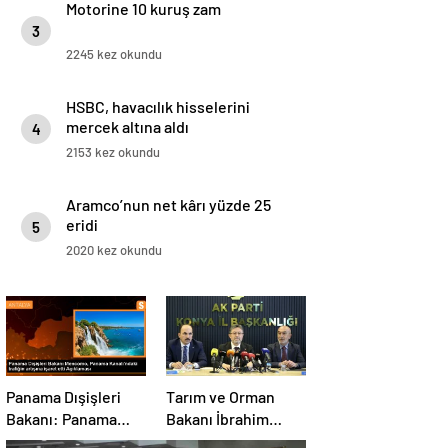
Motorine 10 kuruş zam
3
2245 kez okundu
HSBC, havacılık hisselerini
mercek altına aldı
4
2153 kez okundu
Aramco’nun net kârı yüzde 25
eridi
5
2020 kez okundu
Panama Dışişleri
Tarım ve Orman
Bakanı: Panama
Bakanı İbrahim
Kanalı’nın trafiği
Yumaklı, Ramazan