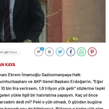
0
News
AN KAYA
aşkanı Ekrem İmamoğlu Gaziosmanpaşa Halk
Cumhurbaşkanı ve AKP Genel Başkanı Erdoğan’ın, “Eğer
 10 bin lira verirsem, 1,9 trilyon yük gelir” sözlerine tepki
en yükle ilgili bir hatırlatma yapayım. Kaç yıl önce
r harcadım dedi mi? Peki o yük olmadı. O günden bugüne
adar harcadı onu da bilmiyoruz. Bütçeye o kadar yük olan