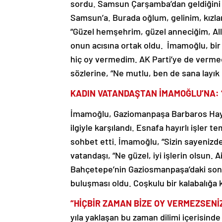
sordu. Samsun Çarşamba’dan geldiğini 
Samsun’a. Burada oğlum, gelinim, kızla
“Güzel hemşehrim, güzel anneciğim, All
onun acısına ortak oldu. İmamoğlu, bir
hiç oy vermedim. AK Parti’ye de verme
sözlerine, “Ne mutlu, ben de sana layık 
KADIN VATANDAŞTAN İMAMOĞLU’NA: “
İmamoğlu, Gaziomanpaşa Barbaros Hayr
ilgiyle karşılandı. Esnafa hayırlı işle
sohbet etti. İmamoğlu, “Sizin sayenizde
vatandaşı, “Ne güzel, iyi işlerin olsun. 
Bahçetepe’nin Gaziosmanpaşa’daki son d
buluşması oldu. Coşkulu bir kalabalığa
“HİÇBİR ZAMAN BİZE OY VERMEZSEN
yıla yaklaşan bu zaman dilimi içerisind