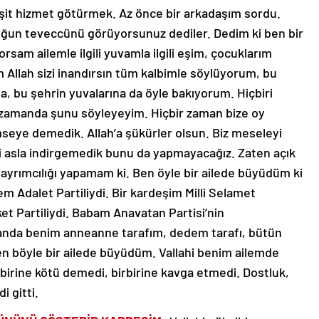
eşit hizmet götürmek. Az önce bir arkadaşım sordu.
yoğun teveccünü görüyorsunuz dediler. Dedim ki ben bir
rsam ailemle ilgili yuvamla ilgili eşim, çocuklarım
Allah sizi inandırsın tüm kalbimle söylüyorum, bu
na, bu şehrin yuvalarına da öyle bakıyorum. Hiçbiri
ı zamanda şunu söyleyeyim. Hiçbir zaman bize oy
ye demedik. Allah’a şükürler olsun. Biz meseleyi
 asla indirgemedik bunu da yapmayacağız. Zaten açık
ayrımcılığı yapamam ki. Ben öyle bir ailede büyüdüm ki
 Adalet Partiliydi. Bir kardeşim Milli Selamet
ket Partiliydi. Babam Anavatan Partisi’nin
manda benim anneanne tarafım, dedem tarafı, bütün
en böyle bir ailede büyüdüm. Vallahi benim ailemde
rbirine kötü demedi, birbirine kavga etmedi. Dostluk,
i gitti.