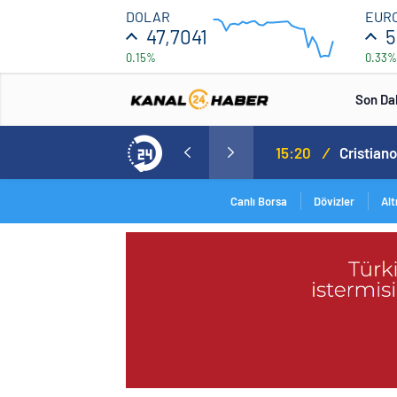
47.708
DOLAR
EUR
47,7041
5
0.15%
0.33%
47.692
12:00
16:00
Son Da
Norweç silahlı kuvvetleri kadınlardan oluşan özel kuvvetler eğitimlerini başlattı.
15:20
/
Canlı Borsa
Dövizler
Alt