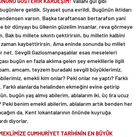
GÜNÜNÜ GÖSTERİR KARDEŞİM:
Vallahi gül gibi
günlere geldik. Siyaset şuna evrildi. Bugünün iktidarı
bendensen varsın. Başka taraftansan bertarafsın yani
yle bir dünyayı bu ülkenin güzelim insanlar. reva görmeye
Bak bu millete sıkıntı çektirirsin, bu milletin kalbini
te zaman kaybettirirsin. Ama eninde sonunda bu millet
 net. Sevgili Gaziosmanpaşalılar esas meseleleri
ası bugün en fazla aklıma gelen şey emeklilerle ilgili
abam, amcam, teyzem buradaki sevgili büyüklerimiz,
abilerimiz, emekli kim onlar? Peki onlar ne yaptı? Farklı
i. Farklı alanlarda helalinden ekmeğini evine getirip
n, bugün yaş almış abilerim, ablalarım iki, üç lira ucuz
 Peki benim emekli abilerim, ablalarım artık benden her
apacağım da. Kent lokantalarının önünde kuyruğa
rdı diyorlar.
EMEKLİMİZE CUMHURİYET TARİHİNİN EN BÜYÜK