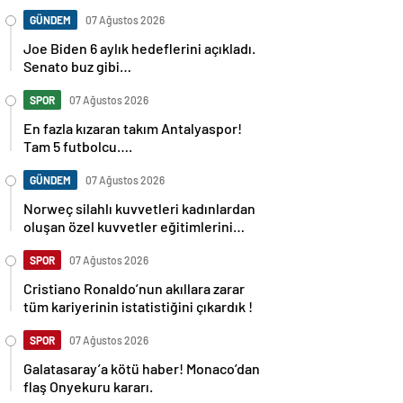
GÜNDEM
07 Ağustos 2026
Joe Biden 6 aylık hedeflerini açıkladı.
Senato buz gibi…
SPOR
07 Ağustos 2026
En fazla kızaran takım Antalyaspor!
Tam 5 futbolcu….
GÜNDEM
07 Ağustos 2026
Norweç silahlı kuvvetleri kadınlardan
oluşan özel kuvvetler eğitimlerini
başlattı.
SPOR
07 Ağustos 2026
Cristiano Ronaldo’nun akıllara zarar
tüm kariyerinin istatistiğini çıkardık !
SPOR
07 Ağustos 2026
Galatasaray’a kötü haber! Monaco’dan
flaş Onyekuru kararı.