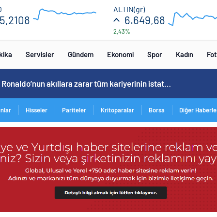
55.36
6750
O
ALTIN(gr)
5,2108
6.649,68
2,43%
54.72
6550
12:00
16:00
12:00
16
kika
Servisler
Gündem
Ekonomi
Spor
Kadın
Fot
Cristiano Ronaldo’nun akıllara zarar tüm kariyerinin istatistiğini çıkardık !
ınlar
Hisseler
Pariteler
Kritoparalar
Borsa
Diğer Haberle