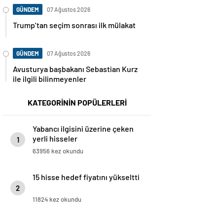
GÜNDEM
07 Ağustos 2026
Trump’tan seçim sonrası ilk mülakat
GÜNDEM
07 Ağustos 2026
Avusturya başbakanı Sebastian Kurz
ile ilgili bilinmeyenler
KATEGORİNİN POPÜLERLERİ
Yabancı ilgisini üzerine çeken
yerli hisseler
1
63956 kez okundu
15 hisse hedef fiyatını yükseltti
2
11824 kez okundu