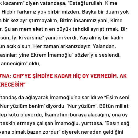
ük kazanım” diyen vatandaşa, “Estağfurullah. Kime
un. Hiçbir farkımız yok birbirimizden. Başka bir duam yok
 bir kez ayrıştırmayalım. Bizim insanımız yani. Kime
r. Şu an memleketin en büyük tehdidi ayrıştırmak. Bir
un. İyi ki varsınız” yanıtını verdi. Yaş almış bir kadın
n açık olsun. Her zaman arkanızdayız. Yalandan,
rlasınlar; yine Ekrem İmamoğlu” sözleriyle seslendi.
 anneciğim” oldu.
’NA: CHP’YE ŞİMDİYE KADAR HİÇ OY VERMEDİM. AK
ERECEĞİM”
tandaş da ağlayarak İmamoğlu’na sarıldı ve “Eşim seni
‘Nur yüzlüm benim’ diyordu, ‘Nur yüzlüm’. Bütün millet
Hep kötü oluyordu. İkametimi buraya alacağım, ona oy
 teskin etmeye çalışan İmamoğlu, yurttaşa, “Başın sağ
yana olmak bazen zordur” diyerek nereden geldiğini