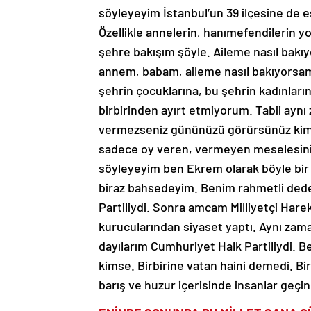
söyleyeyim İstanbul’un 39 ilçesine de 
Özellikle annelerin, hanımefendilerin 
şehre bakışım şöyle. Aileme nasıl bakıyo
annem, babam, aileme nasıl bakıyorsam 
şehrin çocuklarına, bu şehrin kadınları
birbirinden ayırt etmiyorum. Tabii ayn
vermezseniz gününüzü görürsünüz kimse
sadece oy veren, vermeyen meselesini
söyleyeyim ben Ekrem olarak böyle bir 
biraz bahsedeyim. Benim rahmetli dedem
Partiliydi. Sonra amcam Milliyetçi Hare
kurucularından siyaset yaptı. Aynı za
dayılarım Cumhuriyet Halk Partiliydi. B
kimse. Birbirine vatan haini demedi. Bi
barış ve huzur içerisinde insanlar geçind