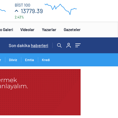
13
BİST 100
840
13779.39
2,43%
13
680
:00
12:00
o Galeri
Videolar
Yazarlar
Gazeteler
14:57
Son dakika
/
haberleri
r
Döviz
Emtia
Kredi