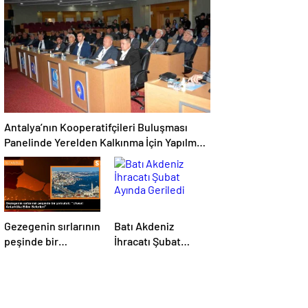
artıyor
denetimlerini
sıklaştırdıklarını
açıkladı
Antalya’nın Kooperatifçileri Buluşması
Panelinde Yerelden Kalkınma İçin Yapılması
Gerekenler Tartışıldı
Gezegenin sırlarının
Batı Akdeniz
peşinde bir
İhracatı Şubat
yolculuk: “Ulusal
Ayında Geriledi
Antarktika Bilim
Seferleri”