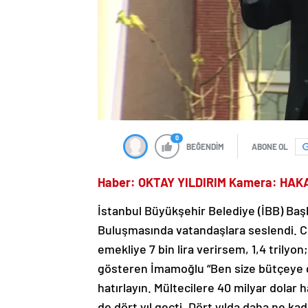
0
BEĞENDİM
ABONE OL
Haber: OKTAY YILDIRIM Kamera: HAK
İstanbul Büyükşehir Belediye (İBB) B
Buluşmasında vatandaşlara seslendi. 
emekliye 7 bin lira verirsem, 1,4 trilyon;
gösteren İmamoğlu “Ben size bütçeye gel
hatırlayın. Mültecilere 40 milyar dola
de dört yıl geçti. Dört yılda daha ne k