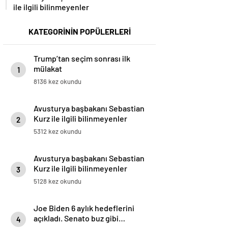
ile ilgili bilinmeyenler
KATEGORİNİN POPÜLERLERİ
Trump’tan seçim sonrası ilk
mülakat
1
8136 kez okundu
Avusturya başbakanı Sebastian
Kurz ile ilgili bilinmeyenler
2
5312 kez okundu
Avusturya başbakanı Sebastian
Kurz ile ilgili bilinmeyenler
3
5128 kez okundu
Joe Biden 6 aylık hedeflerini
açıkladı. Senato buz gibi…
4