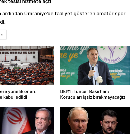
rek tesisi hizmete açtı.
in ardından Ümraniye’de faaliyet gösteren amatör spor
di.
me
lere yönelik öneri,
DEM’li Tuncer Bakırhan:
 kabul edildi
Korucuları işsiz bırakmayacağız