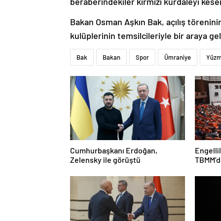
beraberindekiler kırmızı kurdaleyi kese
Bakan Osman Aşkın Bak, açılış törenin
kulüplerinin temsilcileriyle bir araya gel
Bak
Bakan
Spor
Ümraniye
Yüz
Cumhurbaşkanı Erdoğan,
Engelli
Zelensky ile görüştü
TBMM’de