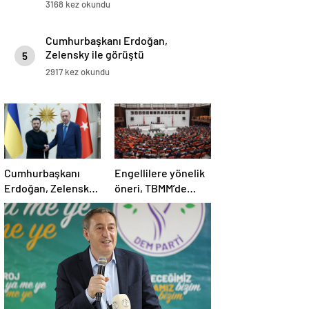
3168 kez okundu
Cumhurbaşkanı Erdoğan,
Zelensky ile görüştü
5
2917 kez okundu
Cumhurbaşkanı
Engellilere yönelik
Erdoğan, Zelensky
öneri, TBMM’de
ile görüştü
kabul edildi