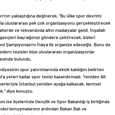
ı’nın yaklaştığına değinerek, “Bu ülke spor devrimi
arla uluslararası pek çok organizasyonu gerçekleştirecek
lterde ve tekvandoda altın madalyalar geldi. İnşallah
 gençleri bayrağımızı göndere çektirecek, bizleri
ol Şampiyonası’nı İtalya ile organize edeceğiz. Bunu da
modern tesisler bize uluslararası organizasyonlar
esinde bulundu.
yesinin spor yatırımlarında eksik kaldığını belirten
ul’a yeteri kadar spor tesisi kazandırmadı. Yeniden AK
erleriyle İstanbul yeniden ayağa kalkacak, kentsel
k.” diye konuştu.
 ise ilçelerinde Gençlik ve Spor Bakanlığı iş birliğinde
Protokol konuşmalarının ardından Bakan Bak ve