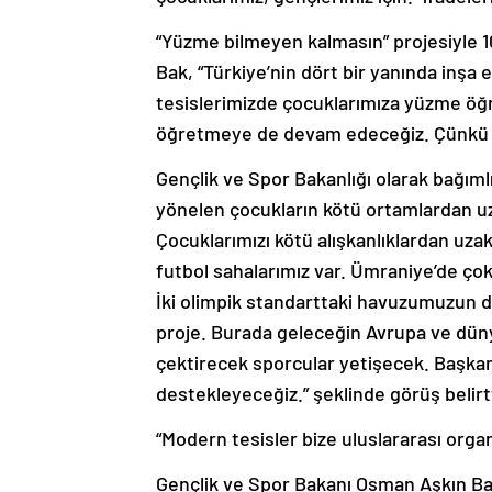
“Yüzme bilmeyen kalmasın” projesiyle 
Bak, “Türkiye’nin dört bir yanında inşa 
tesislerimizde çocuklarımıza yüzme öğ
öğretmeye de devam edeceğiz. Çünkü ço
Gençlik ve Spor Bakanlığı olarak bağımlı
yönelen çocukların kötü ortamlardan uza
Çocuklarımızı kötü alışkanlıklardan uza
futbol sahalarımız var. Ümraniye’de çok
İki olimpik standarttaki havuzumuzun da
proje. Burada geleceğin Avrupa ve dün
çektirecek sporcular yetişecek. Başkan 
destekleyeceğiz.” şeklinde görüş belirtt
“Modern tesisler bize uluslararası org
Gençlik ve Spor Bakanı Osman Aşkın Bak