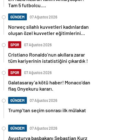
Tam 5 futbolcu….
GÜNDEM
07 Ağustos 2026
Norweç silahlı kuvvetleri kadınlardan
oluşan özel kuvvetler eğitimlerini
başlattı.
SPOR
07 Ağustos 2026
Cristiano Ronaldo’nun akıllara zarar
tüm kariyerinin istatistiğini çıkardık !
SPOR
07 Ağustos 2026
Galatasaray’a kötü haber! Monaco’dan
flaş Onyekuru kararı.
GÜNDEM
07 Ağustos 2026
Trump’tan seçim sonrası ilk mülakat
GÜNDEM
07 Ağustos 2026
Avusturya başbakanı Sebastian Kurz