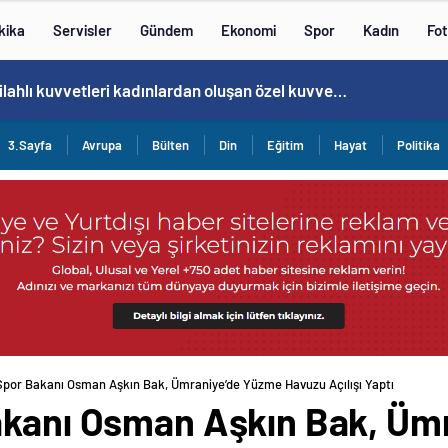
kika
Servisler
Gündem
Ekonomi
Spor
Kadın
Fot
Norweç silahlı kuvvetleri kadınlardan oluşan özel kuvvetler eğitimlerini başlattı.
3.Sayfa
Avrupa
Bülten
Din
Eğitim
Hayat
Politika
Spor Bakanı Osman Aşkın Bak, Ümraniye’de Yüzme Havuzu Açılışı Yaptı
akanı Osman Aşkın Bak, Üm