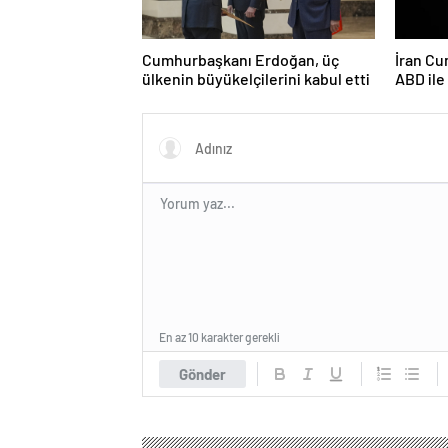
Cumhurbaşkanı Erdoğan, üç
İran Cu
ülkenin büyükelçilerini kabul etti
ABD il
ciddiyi
En az 10 karakter gerekli
Gönder