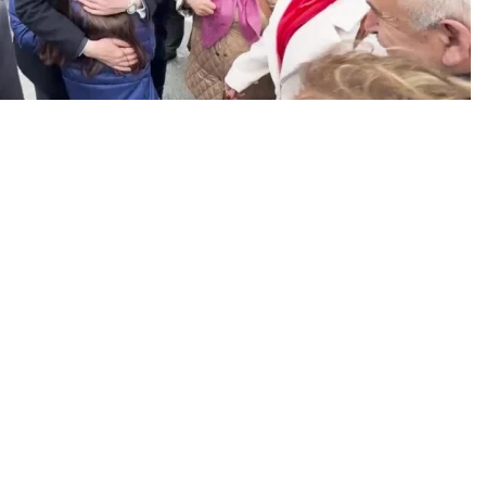
0
News
beraberindeki İstanbul İl Yönetimi 31 Mart seçimleri
çalışmalarına katıldı. Üsküdar Malatyalılar
, ekonomik kriz nedeniyle yaşanan geçim derdini
neği ile anlattı: “Yani bazı şeylerde artık siyasetçi bile
ba yok, poşet yok, elleri cebinde geziyor, ‘ne
ip tezgahları izliyorum, başka hiçbir şey yapamıyorum’
Güzel ile pazar esnafını dolaşan Çelik, Üsküdar’da