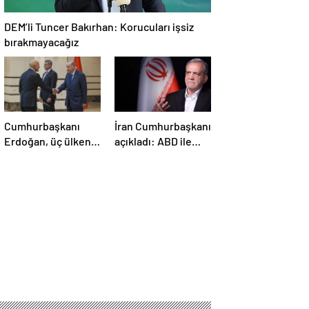
DEM’li Tuncer Bakırhan: Korucuları işsiz
bırakmayacağız
Cumhurbaşkanı
İran Cumhurbaşkanı
Erdoğan, üç ülkenin
açıkladı: ABD ile
büyükelçilerini
anlaşma konusunda
kabul etti
ciddiyiz