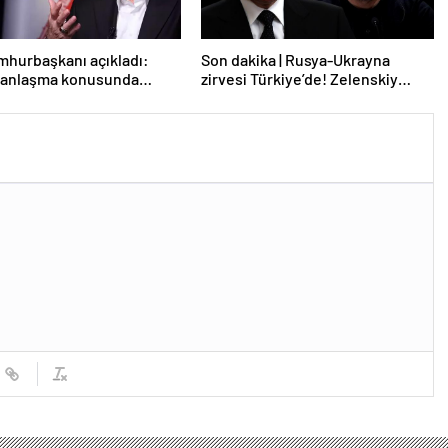
mhurbaşkanı açıkladı:
Son dakika | Rusya-Ukrayna
e anlaşma konusunda
zirvesi Türkiye’de! Zelenskiy
z
Putin’in davetini kabul etti!
Gözler perşembe gününe çevrildi