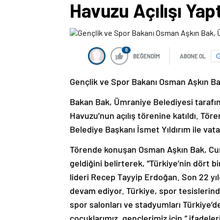
Havuzu Açılışı Yapt
0
BEĞENDİM
ABONE OL
Gençlik ve Spor Bakanı Osman Aşkın Bak
Bakan Bak, Ümraniye Belediyesi taraf
Havuzu’nun açılış törenine katıldı. T
Belediye Başkanı İsmet Yıldırım ile vata
Törende konuşan Osman Aşkın Bak, Cu
geldiğini belirterek, “Türkiye’nin dört b
lideri Recep Tayyip Erdoğan. Son 22 yı
devam ediyor. Türkiye, spor tesislerind
spor salonları ve stadyumları Türkiye’de
çocuklarımız, gençlerimiz için.” ifadeleri