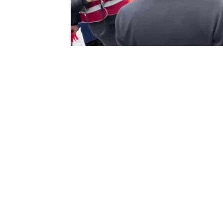
0
BEĞENDİM
ABONE OL
CHP İstanbul İl Başkanı Özgür Çelik ve 
kapsamında Çatalca ve Üsküdar’da saha 
Derneği’ndeki buluşmada konuşan Çelik
pazarda yurttaşla yaşadığı bir anekdot ör
söyleyecek sözü kalmıyor. Elinde bir tor
yapıyorsun’ dedim. Dedi ki ‘vallahi gez
dedi”
Çatalca’da Belediye Başkan adayı Erhan 