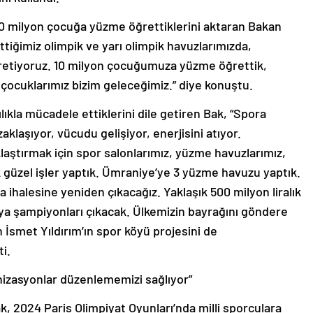
10 milyon çocuğa yüzme öğrettiklerini aktaran Bakan
ettiğimiz olimpik ve yarı olimpik havuzlarımızda,
retiyoruz. 10 milyon çocuğumuza yüzme öğrettik,
cuklarımız bizim geleceğimiz.” diye konuştu.
lıkla mücadele ettiklerini dile getiren Bak, “Spora
klaşıyor, vücudu gelişiyor, enerjisini atıyor.
klaştırmak için spor salonlarımız, yüzme havuzlarımız,
 güzel işler yaptık. Ümraniye’ye 3 yüzme havuzu yaptık.
 ihalesine yeniden çıkacağız. Yaklaşık 500 milyon liralık
ya şampiyonları çıkacak. Ülkemizin bayrağını göndere
İsmet Yıldırım’ın spor köyü projesini de
i.
anizasyonlar düzenlememizi sağlıyor”
, 2024 Paris Olimpiyat Oyunları’nda milli sporculara