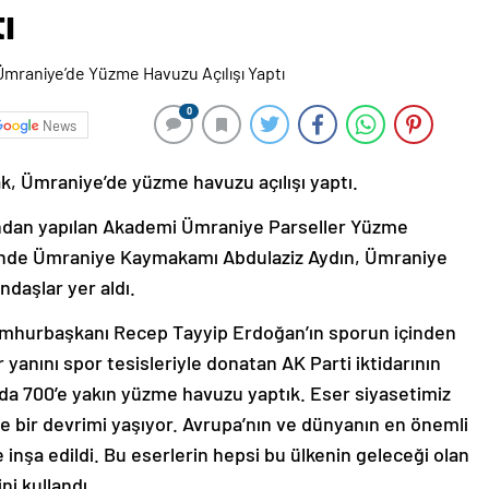
ı
0
News
, Ümraniye’de yüzme havuzu açılışı yaptı.
ından yapılan Akademi Ümraniye Parseller Yüzme
örende Ümraniye Kaymakamı Abdulaziz Aydın, Ümraniye
ndaşlar yer aldı.
mhurbaşkanı Recep Tayyip Erdoğan’ın sporun içinden
ir yanını spor tesisleriyle donatan AK Parti iktidarının
lda 700’e yakın yüzme havuzu yaptık. Eser siyasetimiz
e bir devrimi yaşıyor. Avrupa’nın ve dünyanın en önemli
 inşa edildi. Bu eserlerin hepsi bu ülkenin geleceği olan
ni kullandı.