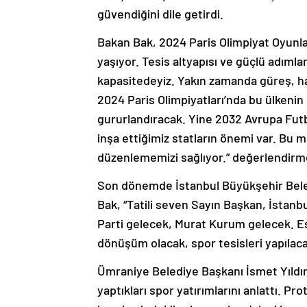
güvendiğini dile getirdi.
Bakan Bak, 2024 Paris Olimpiyat Oyunlar
yaşıyor. Tesis altyapısı ve güçlü adıml
kapasitedeyiz. Yakın zamanda güreş, ha
2024 Paris Olimpiyatları’nda bu ülkenin
gururlandıracak. Yine 2032 Avrupa Futb
inşa ettiğimiz statların önemi var. Bu 
düzenlememizi sağlıyor.” değerlendirm
Son dönemde İstanbul Büyükşehir Beledi
Bak, “Tatili seven Sayın Başkan, İstanb
Parti gelecek, Murat Kurum gelecek. Es
dönüşüm olacak, spor tesisleri yapılaca
Ümraniye Belediye Başkanı İsmet Yıldırım
yaptıkları spor yatırımlarını anlattı. 