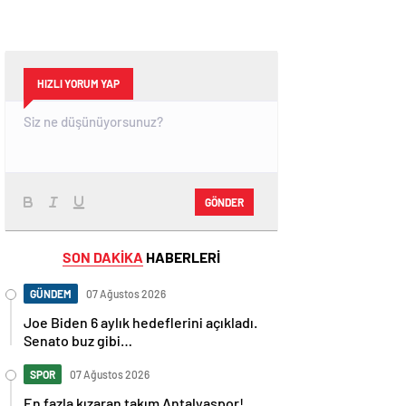
HIZLI YORUM YAP
GÖNDER
SON DAKİKA
HABERLERİ
GÜNDEM
07 Ağustos 2026
Joe Biden 6 aylık hedeflerini açıkladı.
Senato buz gibi…
SPOR
07 Ağustos 2026
En fazla kızaran takım Antalyaspor!