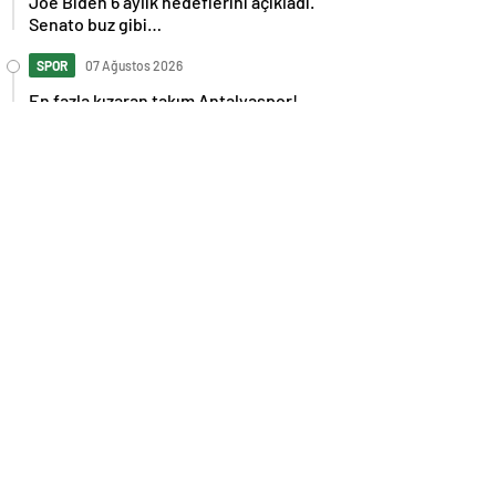
Joe Biden 6 aylık hedeflerini açıkladı.
Senato buz gibi…
SPOR
07 Ağustos 2026
En fazla kızaran takım Antalyaspor!
Tam 5 futbolcu….
GÜNDEM
07 Ağustos 2026
Norweç silahlı kuvvetleri kadınlardan
oluşan özel kuvvetler eğitimlerini
başlattı.
SPOR
07 Ağustos 2026
Cristiano Ronaldo’nun akıllara zarar
tüm kariyerinin istatistiğini çıkardık !
SPOR
07 Ağustos 2026
Galatasaray’a kötü haber! Monaco’dan
flaş Onyekuru kararı.
GÜNDEM
07 Ağustos 2026
Trump’tan seçim sonrası ilk mülakat