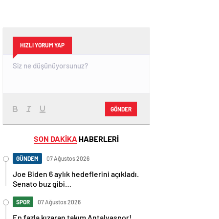
HIZLI YORUM YAP
GÖNDER
SON DAKİKA
HABERLERİ
GÜNDEM
07 Ağustos 2026
Joe Biden 6 aylık hedeflerini açıkladı.
Senato buz gibi…
SPOR
07 Ağustos 2026
En fazla kızaran takım Antalyaspor!