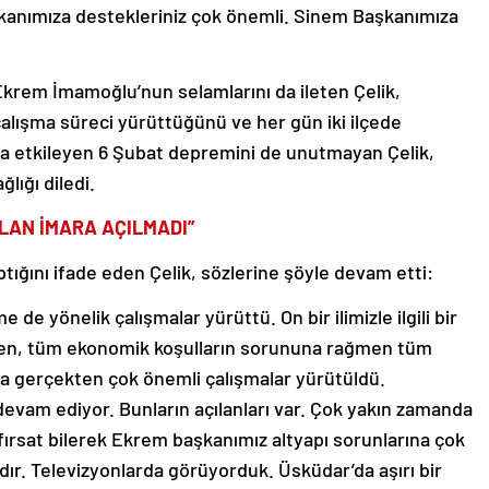
kanımıza destekleriniz çok önemli. Sinem Başkanımıza
krem İmamoğlu’nun selamlarını da ileten Çelik,
alışma süreci yürüttüğünü ve her gün iki ilçede
yı da etkileyen 6 Şubat depremini de unutmayan Çelik,
lığı diledi.
ALAN İMARA AÇILMADI”
ığını ifade eden Çelik, sözlerine şöyle devam etti:
de yönelik çalışmalar yürüttü. On bir ilimizle ilgili bir
men, tüm ekonomik koşulların sorununa rağmen tüm
a gerçekten çok önemli çalışmalar yürütüldü.
devam ediyor. Bunların açılanları var. Çok yakın zamanda
nı fırsat bilerek Ekrem başkanımız altyapı sorunlarına çok
dır. Televizyonlarda görüyorduk. Üsküdar’da aşırı bir