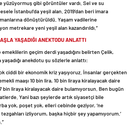
 yüzüyormuş gibi görüntüler vardı. Sel ve su
mesele İstanbul’da yeşil alan. 2019’dan beri imara
ormanlarına dönüştürüldü. Yaşam vadilerine
on metrekare yeni yeşil alan kazandırıldı.”
TAŞLA YAŞADIĞI ANEKTODU ANLATTI
meklilerin geçim derdi yaşadığını belirten Çelik,
a yaşadığı anekdotu şu sözlerle anlattı:
çok ciddi bir ekonomik kriz yaşıyoruz. İnsanlar gerçekten
ekli maaşı 10 bin lira, 10 bin liraya kiralayacak daire
17 bin liraya kiralayacak daire bulamıyorsun. Ben bugün
lerde. Yani bazı şeylerde artık siyasetçi bile
ba yok, poşet yok, elleri cebinde geziyor, ‘ne
p tezgahları izliyorum, başka hiçbir şey yapamıyorum.’
.”