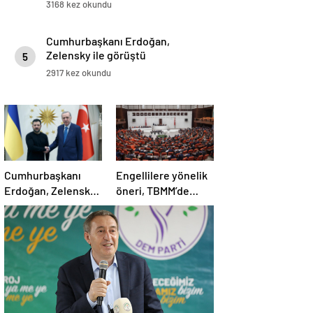
3168 kez okundu
Cumhurbaşkanı Erdoğan,
Zelensky ile görüştü
5
2917 kez okundu
Cumhurbaşkanı
Engellilere yönelik
Erdoğan, Zelensky
öneri, TBMM’de
ile görüştü
kabul edildi