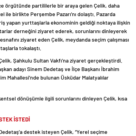
e örgütünde partililerle bir araya gelen Çelik, daha
 ile birlikte Perşembe Pazarı’nı dolaştı. Pazarda
eriş yapan yurttaşlarla ekonominin geldiği noktaya ilişkin
arlar derneğini ziyaret ederek, sorunlarını dinleyerek
e esnafını ziyaret eden Çelik, meydanda seçim çalışması
taşlarla tokalaştı.
Çelik, Şahkulu Sultan Vakfı’na ziyaret gerçekleştirdi.
aşkan adayı Sinem Dedetaş ve İlçe Başkanı İbrahim
elim Mahallesi’nde bulunan Üsküdar Malatyalılar
ntsel dönüşümle ilgili sorunlarını dinleyen Çelik, kısa
STEK İSTEDİ
edetaş’a destek isteyen Çelik, “Yerel seçime