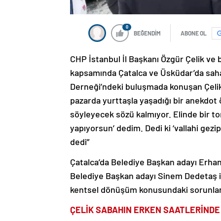
0
BEĞENDİM
ABONE OL
CHP İstanbul İl Başkanı Özgür Çelik ve 
kapsamında Çatalca ve Üsküdar’da saha 
Derneği’ndeki buluşmada konuşan Çelik
pazarda yurttaşla yaşadığı bir anekdot ör
söyleyecek sözü kalmıyor. Elinde bir tor
yapıyorsun’ dedim. Dedi ki ‘vallahi gez
dedi”
Çatalca’da Belediye Başkan adayı Erhan 
Belediye Başkan adayı Sinem Dedetaş il
kentsel dönüşüm konusundaki sorunları
ÇELİK SABAHIN ERKEN SAATLERİNDE 