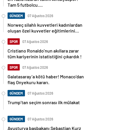
Tam 5 futbolcu….
GÜNDEM
07 Ağustos 2026
Norweç silahlı kuvvetleri kadınlardan
oluşan özel kuvvetler eğitimlerini
başlattı.
SPOR
07 Ağustos 2026
Cristiano Ronaldo’nun akıllara zarar
tüm kariyerinin istatistiğini çıkardık !
SPOR
07 Ağustos 2026
Galatasaray’a kötü haber! Monaco’dan
flaş Onyekuru kararı.
GÜNDEM
07 Ağustos 2026
Trump’tan seçim sonrası ilk mülakat
GÜNDEM
07 Ağustos 2026
Avusturya başbakanı Sebastian Kurz