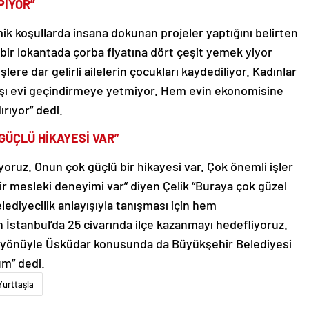
PIYOR”
ik koşullarda insana dokunan projeler yaptığını belirten
bir lokantada çorba fiyatına dört çeşit yemek yiyor
lere dar gelirli ailelerin çocukları kaydediliyor. Kadınlar
aaşı evi geçindirmeye yetmiyor. Hem evin ekonomisine
rıyor” dedi.
GÜÇLÜ HİKAYESİ VAR”
oruz. Onun çok güçlü bir hikayesi var. Çok önemli işler
bir mesleki deneyimi var” diyen Çelik “Buraya çok güzel
lediyecilik anlayışıyla tanışması için hem
 İstanbul’da 25 civarında ilçe kazanmayı hedefliyoruz.
Bu yönüyle Üsküdar konusunda da Büyükşehir Belediyesi
um” dedi.
Yurttaşla