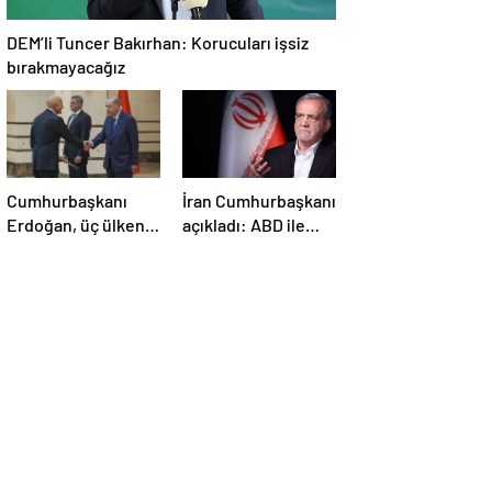
DEM’li Tuncer Bakırhan: Korucuları işsiz
bırakmayacağız
Cumhurbaşkanı
İran Cumhurbaşkanı
Erdoğan, üç ülkenin
açıkladı: ABD ile
büyükelçilerini
anlaşma konusunda
kabul etti
ciddiyiz