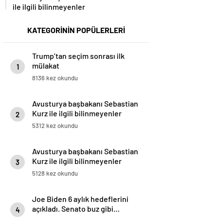
ile ilgili bilinmeyenler
KATEGORİNİN POPÜLERLERİ
Trump’tan seçim sonrası ilk
mülakat
1
8136 kez okundu
Avusturya başbakanı Sebastian
Kurz ile ilgili bilinmeyenler
2
5312 kez okundu
Avusturya başbakanı Sebastian
Kurz ile ilgili bilinmeyenler
3
5128 kez okundu
Joe Biden 6 aylık hedeflerini
açıkladı. Senato buz gibi…
4