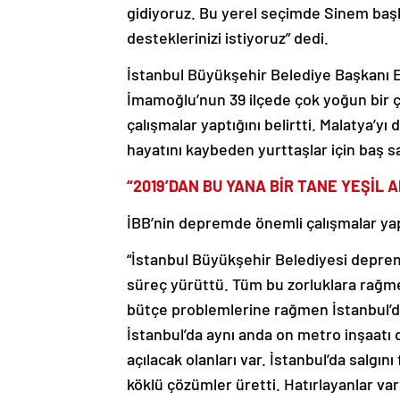
gidiyoruz. Bu yerel seçimde Sinem baş
desteklerinizi istiyoruz” dedi.
İstanbul Büyükşehir Belediye Başkanı E
İmamoğlu’nun 39 ilçede çok yoğun bir ç
çalışmalar yaptığını belirtti. Malatya’
hayatını kaybeden yurttaşlar için baş sağ
“2019’DAN BU YANA BİR TANE YEŞİL 
İBB’nin depremde önemli çalışmalar yapt
“İstanbul Büyükşehir Belediyesi depreme 
süreç yürüttü. Tüm bu zorluklara rağ
bütçe problemlerine rağmen İstanbul’d
İstanbul’da aynı anda on metro inşaatı 
açılacak olanları var. İstanbul’da salgı
köklü çözümler üretti. Hatırlayanlar var