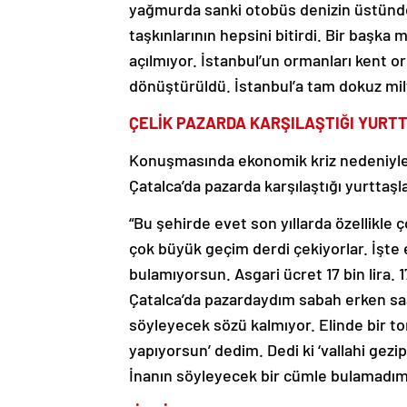
yağmurda sanki otobüs denizin üstünde
taşkınlarının hepsini bitirdi. Bir başka 
açılmıyor. İstanbul’un ormanları kent 
dönüştürüldü. İstanbul’a tam dokuz mily
ÇELİK PAZARDA KARŞILAŞTIĞI YURT
Konuşmasında ekonomik kriz nedeniyle e
Çatalca’da pazarda karşılaştığı yurttaşl
“Bu şehirde evet son yıllarda özellikle 
çok büyük geçim derdi çekiyorlar. İşte em
bulamıyorsun. Asgari ücret 17 bin lira. 
Çatalca’da pazardaydım sabah erken saat
söyleyecek sözü kalmıyor. Elinde bir tor
yapıyorsun’ dedim. Dedi ki ‘vallahi gezi
İnanın söyleyecek bir cümle bulamadım