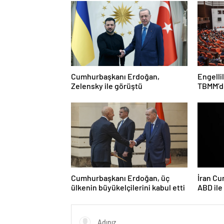
Cumhurbaşkanı Erdoğan,
Engelli
Zelensky ile görüştü
TBMM’de
Cumhurbaşkanı Erdoğan, üç
İran Cu
ülkenin büyükelçilerini kabul etti
ABD il
ciddiyi