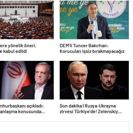
lere yönelik öneri,
DEM’li Tuncer Bakırhan:
 kabul edildi
Korucuları işsiz bırakmayacağız
mhurbaşkanı açıkladı:
Son dakika | Rusya-Ukrayna
e anlaşma konusunda
zirvesi Türkiye’de! Zelenskiy
z
Putin’in davetini kabul etti!
Gözler perşembe gününe çevrildi