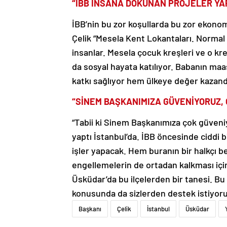
“İBB İNSANA DOKUNAN PROJELER YA
İBB’nin bu zor koşullarda bu zor ekonom
Çelik “Mesela Kent Lokantaları. Normal 
insanlar. Mesela çocuk kreşleri ve o kreş
da sosyal hayata katılıyor. Babanın m
katkı sağlıyor hem ülkeye değer kazandı
“SİNEM BAŞKANIMIZA GÜVENİYORUZ, 
“Tabii ki Sinem Başkanımıza çok güveniy
yaptı İstanbul’da. İBB öncesinde ciddi 
işler yapacak. Hem buranın bir halkçı be
engellemelerin de ortadan kalkması için
Üsküdar’da bu ilçelerden bir tanesi. 
konusunda da sizlerden destek istiyor
Başkanı
Çelik
İstanbul
Üsküdar