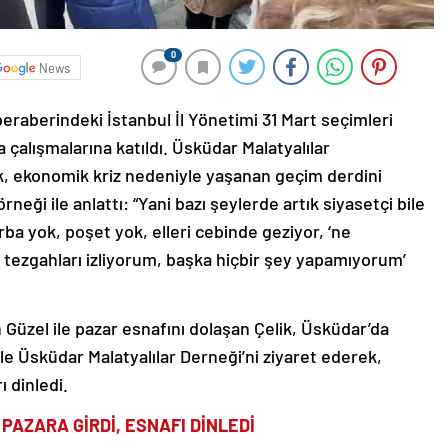
0
News
beraberindeki İstanbul İl Yönetimi 31 Mart seçimleri
çalışmalarına katıldı. Üsküdar Malatyalılar
, ekonomik kriz nedeniyle yaşanan geçim derdini
neği ile anlattı: “Yani bazı şeylerde artık siyasetçi bile
ba yok, poşet yok, elleri cebinde geziyor, ‘ne
ip tezgahları izliyorum, başka hiçbir şey yapamıyorum’
Güzel ile pazar esnafını dolaşan Çelik, Üsküdar’da
e Üsküdar Malatyalılar Derneği’ni ziyaret ederek,
 dinledi.
PAZARA GİRDİ, ESNAFI DİNLEDİ