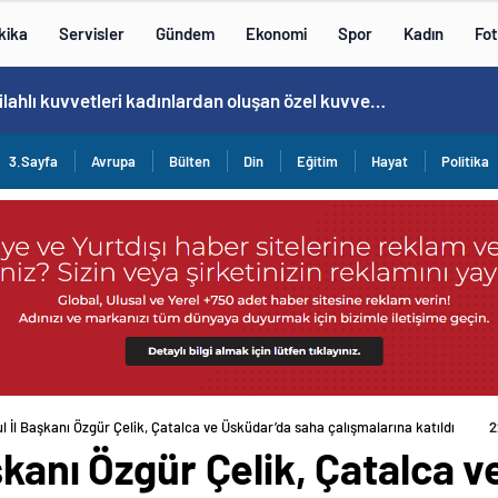
kika
Servisler
Gündem
Ekonomi
Spor
Kadın
Fot
Norweç silahlı kuvvetleri kadınlardan oluşan özel kuvvetler eğitimlerini başlattı.
3.Sayfa
Avrupa
Bülten
Din
Eğitim
Hayat
Politika
l İl Başkanı Özgür Çelik, Çatalca ve Üsküdar’da saha çalışmalarına katıldı
2
şkanı Özgür Çelik, Çatalca 