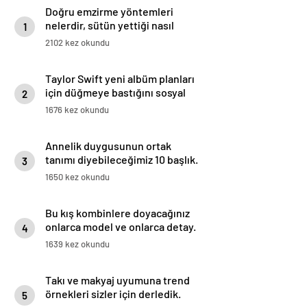
Doğru emzirme yöntemleri
nelerdir, sütün yettiği nasıl
1
anlaşılır?
2102 kez okundu
Taylor Swift yeni albüm planları
için düğmeye bastığını sosyal
2
medyadan duyurdu!
1676 kez okundu
Annelik duygusunun ortak
tanımı diyebileceğimiz 10 başlık.
3
1650 kez okundu
Bu kış kombinlere doyacağınız
onlarca model ve onlarca detay.
4
1639 kez okundu
Takı ve makyaj uyumuna trend
örnekleri sizler için derledik.
5