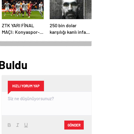
ZTK YARI FİNAL
250 bin dolar
MAÇI: Konyaspor-
karşılığı kanlı infaz:
Galatasaray maçı ne
İnfazı gerçekleştirip
zaman, saat kaçta
Türkiye’ye geri
ve hangi kanalda
dönmüşler!
yayınlanacak?
 Buldu
HIZLI YORUM YAP
GÖNDER