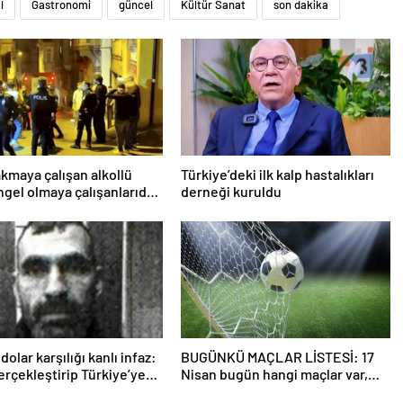
l
Gastronomi
güncel
Kültür Sanat
son dakika
akmaya çalışan alkollü
Türkiye’deki ilk kalp hastalıkları
ngel olmaya çalışanlarıda
derneği kuruldu
tehdit etti
dolar karşılığı kanlı infaz:
BUGÜNKÜ MAÇLAR LİSTESİ: 17
gerçekleştirip Türkiye’ye
Nisan bugün hangi maçlar var,
nmüşler!
saat kaçta ve hangi kanalda