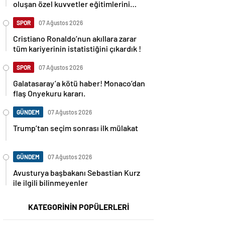
oluşan özel kuvvetler eğitimlerini
başlattı.
SPOR
07 Ağustos 2026
Cristiano Ronaldo’nun akıllara zarar
tüm kariyerinin istatistiğini çıkardık !
SPOR
07 Ağustos 2026
Galatasaray’a kötü haber! Monaco’dan
flaş Onyekuru kararı.
GÜNDEM
07 Ağustos 2026
Trump’tan seçim sonrası ilk mülakat
GÜNDEM
07 Ağustos 2026
Avusturya başbakanı Sebastian Kurz
ile ilgili bilinmeyenler
KATEGORİNİN POPÜLERLERİ