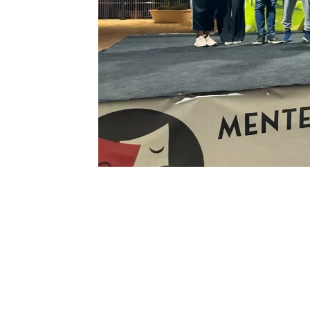
0
BEĞENDİM
ABONE OL
(MUĞLA)
– Menteşe Belediye Tiyatrosu 
Koni” isimli müzikli çocuk oyunu perde
Kendine arkadaş arayan bir kedinin orma