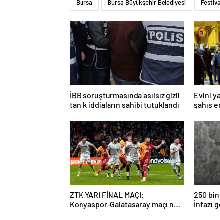
Bursa
Bursa Büyükşehir Belediyesi
Festiva
İBB soruşturmasında asılsız gizli
Evini y
tanık iddiaların sahibi tutuklandı
şahıs e
bıçakla 
ZTK YARI FİNAL MAÇI:
250 bin 
Konyaspor-Galatasaray maçı ne
İnfazı 
zaman, saat kaçta ve hangi
geri dö