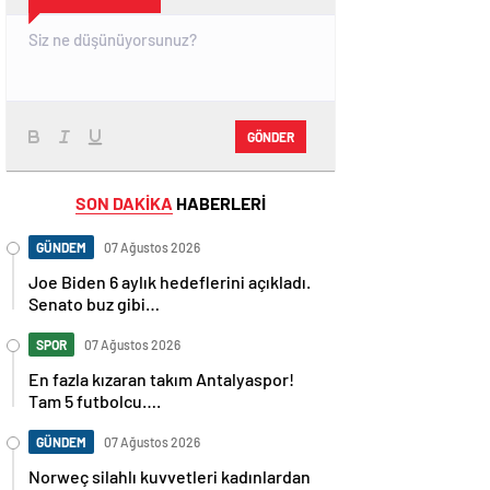
GÖNDER
SON DAKİKA
HABERLERİ
GÜNDEM
07 Ağustos 2026
Joe Biden 6 aylık hedeflerini açıkladı.
Senato buz gibi…
SPOR
07 Ağustos 2026
En fazla kızaran takım Antalyaspor!
Tam 5 futbolcu….
GÜNDEM
07 Ağustos 2026
Norweç silahlı kuvvetleri kadınlardan