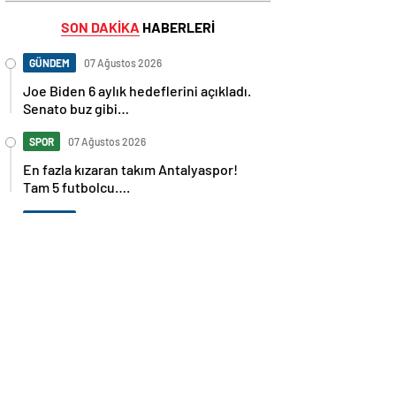
SON DAKİKA
HABERLERİ
GÜNDEM
07 Ağustos 2026
Joe Biden 6 aylık hedeflerini açıkladı.
Senato buz gibi…
SPOR
07 Ağustos 2026
En fazla kızaran takım Antalyaspor!
Tam 5 futbolcu….
GÜNDEM
07 Ağustos 2026
Norweç silahlı kuvvetleri kadınlardan
oluşan özel kuvvetler eğitimlerini
başlattı.
SPOR
07 Ağustos 2026
Cristiano Ronaldo’nun akıllara zarar
tüm kariyerinin istatistiğini çıkardık !
SPOR
07 Ağustos 2026