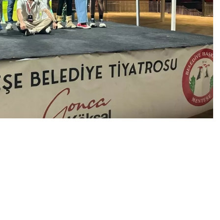
0
News
tarafından yaz tatili boyunca sahnelenen “Coni Boni
lerini Menteşe Kent Meydanı’ndaki son oyunla kapattı.
nda tanıştığı Cesur ve Alya’yla arkadaş olabilmek için