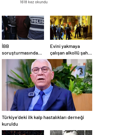
1618 kez okundu
İBB
Evini yakmaya
soruşturmasında
çalışan alkollü şahıs
asılsız gizli tanık
engel olmaya
iddiaların sahibi
çalışanlarıda bıçakla
tutuklandı
tehdit etti
Türkiye’deki ilk kalp hastalıkları derneği
kuruldu