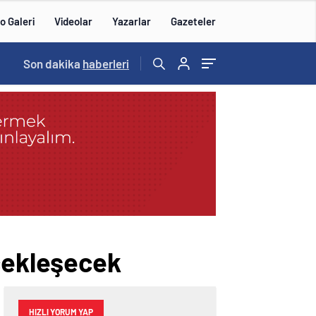
o Galeri
Videolar
Yazarlar
Gazeteler
Son dakika
haberleri
rçekleşecek
HIZLI YORUM YAP