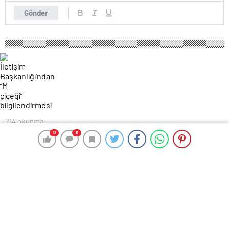
Gönder
214 okunma
İletişim Başkanlığı’ndan “M çiçeği”
0
0
0
0
bilgilendirmesi
3 Eylül 2024 23:20
ABONE OL
News