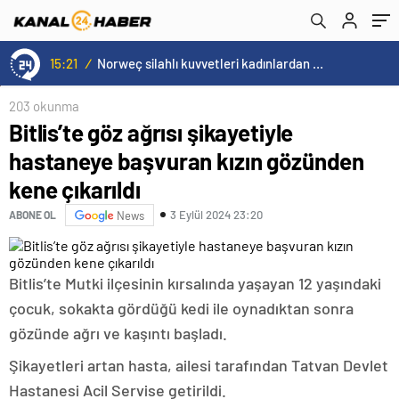
15:21
/
Norweç silahlı kuvvetleri kadınlardan oluşan özel kuvvetler eğitimlerini başlattı.
203 okunma
Bitlis’te göz ağrısı şikayetiyle
hastaneye başvuran kızın gözünden
kene çıkarıldı
3 Eylül 2024 23:20
ABONE OL
News
Bitlis’te Mutki ilçesinin kırsalında yaşayan 12 yaşındaki
çocuk, sokakta gördüğü kedi ile oynadıktan sonra
gözünde ağrı ve kaşıntı başladı.
Şikayetleri artan hasta, ailesi tarafından Tatvan Devlet
Hastanesi Acil Servise getirildi.