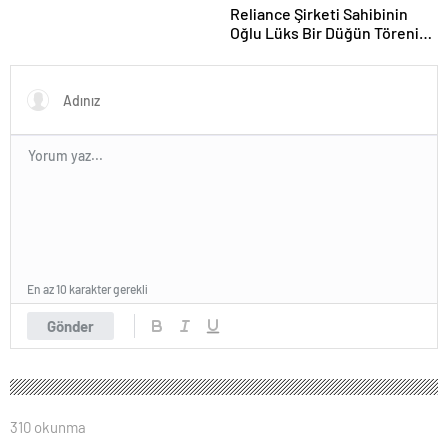
Reliance Şirketi Sahibinin
Oğlu Lüks Bir Düğün Töreni
Düzenledi
En az 10 karakter gerekli
Gönder
310 okunma