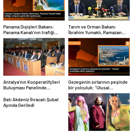
Panama Dışişleri Bakanı:
Tarım ve Orman Bakanı
Panama Kanalı’nın trafiği
İbrahim Yumaklı, Ramazan
artıyor
denetimlerini
sıklaştırdıklarını açıkladı
Antalya’nın Kooperatifçileri
Gezegenin sırlarının peşinde
Buluşması Panelinde
bir yolculuk: “Ulusal
Yerelden Kalkınma İçin
Antarktika Bilim Seferleri”
Yapılması Gerekenler
Batı Akdeniz İhracatı Şubat
Tartışıldı
Ayında Geriledi