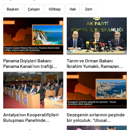
Başkan
Çalışan
Gölbaşı
Hak
Zam
Panama Dışişleri Bakanı:
Tarım ve Orman Bakanı
Panama Kanalı’nın trafiği
İbrahim Yumaklı, Ramazan
artıyor
denetimlerini
sıklaştırdıklarını açıkladı
Antalya’nın Kooperatifçileri
Gezegenin sırlarının peşinde
Buluşması Panelinde
bir yolculuk: “Ulusal
Yerelden Kalkınma İçin
Antarktika Bilim Seferleri”