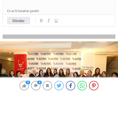
En az 10 karakter gerekli
Gönder
0
0
0
0
293 okunma