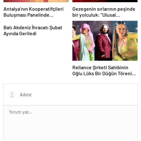
Antalya’nın Kooperatifçileri
Gezegenin sırlarının peşinde
Buluşması Panelinde
bir yolculuk: “Ulusal
Yerelden Kalkınma İçin
Antarktika Bilim Seferleri”
Yapılması Gerekenler
Batı Akdeniz İhracatı Şubat
Tartışıldı
Ayında Geriledi
Reliance Şirketi Sahibinin
Oğlu Lüks Bir Düğün Töreni
Düzenledi