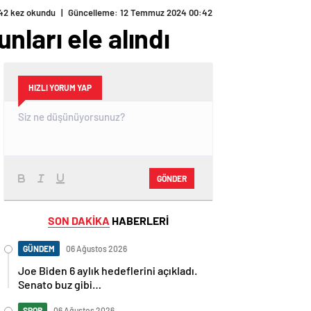
42 kez okundu
|
Güncelleme: 12 Temmuz 2024 00:42
ları ele alındı
HIZLI YORUM YAP
GÖNDER
SON DAKİKA
HABERLERİ
GÜNDEM
06 Ağustos 2026
Joe Biden 6 aylık hedeflerini açıkladı.
Senato buz gibi…
SPOR
06 Ağustos 2026