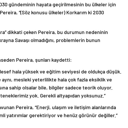
030 gündeminin hayata geçirilmesinin bu ülkeler için
ereira, “(Söz konusu ülkeler) Korkarım ki 2030
alara” dikkati çeken Pereira, bu durumun nedeninin
Ukrayna Savaşı olmadığını, problemlerin bunun
seden Pereira, şunları kaydetti:
esef hala yüksek ve eğitim seviyesi de oldukça düşük.
aynı, mesleki yeterlilikte hala çok fazla eksiklik ve
na sahip olsalar bile, bilgiler sadece teorik oluyor.
teneklerimiz yok. Gerekli altyapıdan yoksunuz.”
avunan Pereira, “Enerji, ulaşım ve iletişim alanlarında
mli yatırımlar gerektiriyor ve henüz görünür değiller.”