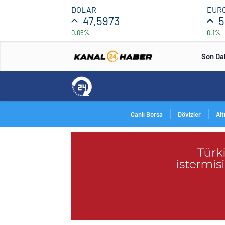
DOLAR
EUR
47,5973
5
0.06%
0.1%
Son Da
Canlı Borsa
Dövizler
Alt