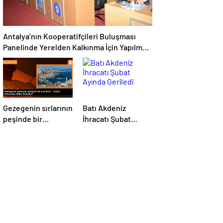
Antalya’nın Kooperatifçileri Buluşması
Panelinde Yerelden Kalkınma İçin Yapılması
Gerekenler Tartışıldı
Gezegenin sırlarının
Batı Akdeniz
peşinde bir
İhracatı Şubat
yolculuk: “Ulusal
Ayında Geriledi
Antarktika Bilim
Seferleri”