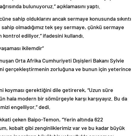
çağrısında bulunuyoruz.” açıklamasını yaptı.
cüne sahip olduklarını ancak sermaye konusunda sıkıntı
an sahip olmadığımız tek şey sermaye, çünkü sermaye
kontrol ediliyor.” ifadesini kullandı.
yaşaması ikilemdir”
nuşan Orta Afrika Cumhuriyeti Dışişleri Bakanı Sylvie
ni gerçekleştirmenin zorluğuna ve bunun için yeterince
i koyması gerektiğini dile getirerek, “Uzun süre
ün hala modern bir sömürgeyle karşı karşıyayız. Bu da
izi engelliyor.” dedi.
ikkati çeken Baipo-Temon, “Yerin altında 622
tyum, kobalt gibi zenginliklerimiz var ve bu kadar büyük