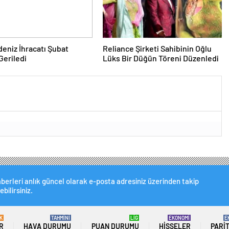
deniz İhracatı Şubat
Reliance Şirketi Sahibinin Oğlu
Geriledi
Lüks Bir Düğün Töreni Düzenledi
berleri anlık güncel olarak e-posta adresiniz üzerinden takip
ebilirsiniz.
K
TAHMİNİ
LİG
EKONOMİ
E
R
HAVA DURUMU
PUAN DURUMU
HISSELER
PARI