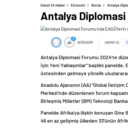
Kanal 24 Haber
Ekonomi
Borsa
Antalya Dipl
Antalya Diplomasi 
0
BEĞENDİM
ABONE OL
Antalya Diplomasi Forumu 2024’te düze
İçin Yeni Yaklaşımlar” başlıklı panelde, 
üstesinden gelmeye yönelik uluslararası 
Anadolu Ajansının (AA) “Global İletişim
Merkezi’nde düzenlenen forum kapsamı
Birleşmiş Milletler (BM) Teknoloji Bank
Panelde Afrika’ya ilişkin konuşan Gine 
46 en az gelişmiş ülkeden 33’ünün Afrik