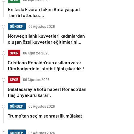
En fazla kızaran takım Antalyaspor!
Tam 5 futbolcu….
GÜNDEM
06 Ağustos 2026
Norweç silahlı kuvvetleri kadınlardan
oluşan özel kuvvetler eğitimlerini
başlattı.
SPOR
06 Ağustos 2026
Cristiano Ronaldo’nun akıllara zarar
tüm kariyerinin istatistiğini çıkardık !
SPOR
06 Ağustos 2026
Galatasaray’a kötü haber! Monaco’dan
flaş Onyekuru kararı.
GÜNDEM
06 Ağustos 2026
Trump’tan seçim sonrası ilk mülakat
GÜNDEM
06 Ağustos 2026