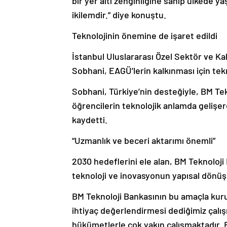
bir yer altı zenginliğine sahip ülkede 
ikilemdir.” diye konuştu.
Teknolojinin önemine de işaret edildi
İstanbul Uluslararası Özel Sektör ve K
Sobhani, EAGÜ’lerin kalkınması için tek
Sobhani, Türkiye’nin desteğiyle, BM Tekn
öğrencilerin teknolojik anlamda gelişerek
kaydetti.
“Uzmanlık ve beceri aktarımı önemli”
2030 hedeflerini ele alan, BM Teknoloji
teknoloji ve inovasyonun yapısal dönüş
BM Teknoloji Bankasının bu amaçla kuru
ihtiyaç değerlendirmesi dediğimiz çalış
hükümetlerle çok yakın çalışmaktadır. B