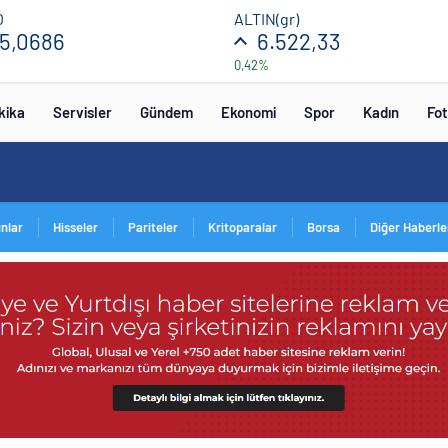
O
ALTIN(gr)
5,0686
6.522,33
0,42%
kika
Servisler
Gündem
Ekonomi
Spor
Kadın
Fot
ınlar
Hisseler
Pariteler
Kritoparalar
Borsa
Diğer Haberle