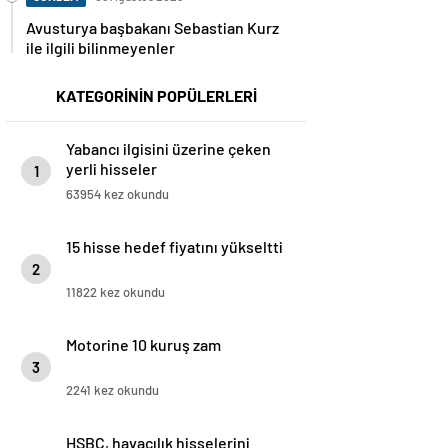
Avusturya başbakanı Sebastian Kurz
ile ilgili bilinmeyenler
KATEGORİNİN POPÜLERLERİ
Yabancı ilgisini üzerine çeken
yerli hisseler
1
63954 kez okundu
15 hisse hedef fiyatını yükseltti
2
11822 kez okundu
Motorine 10 kuruş zam
3
2241 kez okundu
HSBC, havacılık hisselerini