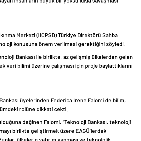
yaşayan insanların büyük bir yoksullukla savaşması
alkınma Merkezi (IICPSD) Türkiye Direktörü Sahba
noloji konusuna önem verilmesi gerektiğini söyledi.
oloji Bankası ile birlikte, az gelişmiş ülkelerden gelen
 veri bilimi üzerine çalışması için proje başlattıklarını
 Bankası üyelerinden Federica Irene Falomi de bilim,
ümdeki rolüne dikkati çekti.
lduğuna değinen Falomi, “Teknoloji Bankası, teknoloji
mayı birlikte geliştirmek üzere EAGÜ’lerdeki
unlar, ülkelerin yatırım yapması ve teknolojik