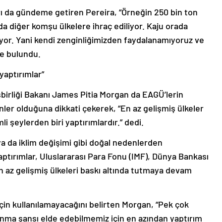
ı da gündeme getiren Pereira, “Örneğin 250 bin ton
 da diğer komşu ülkelere ihraç ediliyor. Kaju orada
lıyor. Yani kendi zenginliğimizden faydalanamıyoruz ve
e bulundu.
yaptırımlar”
şbirliği Bakanı James Pitia Morgan da EAGÜ’lerin
ler olduğuna dikkati çekerek, “En az gelişmiş ülkeler
 şeylerden biri yaptırımlardır.” dedi.
ya da iklim değişimi gibi doğal nedenlerden
aptırımlar, Uluslararası Para Fonu (IMF), Dünya Bankası
n az gelişmiş ülkeleri baskı altında tutmaya devam
çin kullanılamayacağını belirten Morgan, “Pek çok
ınma şansı elde edebilmemiz için en azından yaptırım