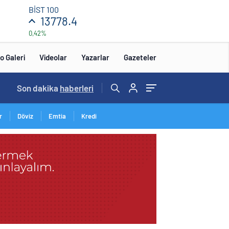
BİST 100
13778.4
0,42%
o Galeri
Videolar
Yazarlar
Gazeteler
Son dakika
haberleri
r
Döviz
Emtia
Kredi