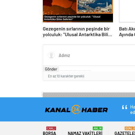
Gezegenin sırlarının peşinde bir
Batı Ak
yolculuk: “Ulusal Antarktika Bilim
Ayında 
Seferleri”
Gönder
En az 10 karakter gerekli
Ha
ed
CANLI
ANLIK
GÜNLÜ
BORSA
NAMAZ VAKITLERI
GAZETELE