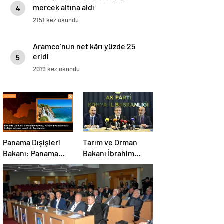
mercek altına aldı
4
2151 kez okundu
Aramco’nun net kârı yüzde 25
eridi
5
2019 kez okundu
Panama Dışişleri
Tarım ve Orman
Bakanı: Panama
Bakanı İbrahim
Kanalı’nın trafiği
Yumaklı, Ramazan
artıyor
denetimlerini
sıklaştırdıklarını
açıkladı