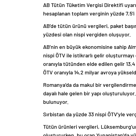
AB Tütün Tüketim Vergisi Direktifi uyarı
hesaplanan toplam verginin yüzde 7,5’i i
AB’de tütün ürünü vergileri, paket başına
yüzdesi olan nispi vergiden oluşuyor.
AB’nin en büyük ekonomisine sahip Alma
nispi ÖTV ile istikrarlı gelir oluşturma
oranıyla tütünden elde edilen gelir 13,4
ÖTV oranıyla 14,2 milyar avroya yükseld
Romanya’da da makul bir vergilendirme 
dayalı hale gelen bir yapı oluşturuluyor.
bulunuyor.
Sırbistan da yüzde 33 nispi ÖTV’yle vergi
Tütün ürünleri vergileri, Lüksemburg’un 
oluştururken, bu oran Yunanistan’da yüz