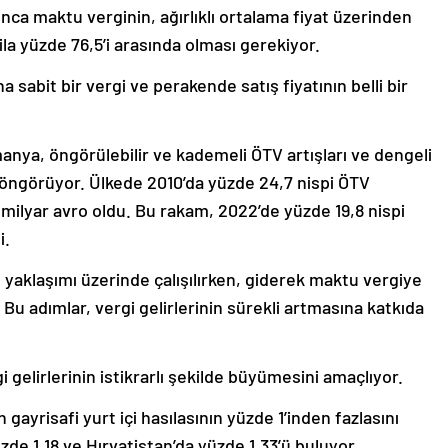
nca maktu verginin, ağırlıklı ortalama fiyat üzerinden
la yüzde 76,5’i arasında olması gerekiyor.
 sabit bir vergi ve perakende satış fiyatının belli bir
nya, öngörülebilir ve kademeli ÖTV artışları ve dengeli
yı öngörüyor. Ülkede 2010’da yüzde 24,7 nispi ÖTV
 milyar avro oldu. Bu rakam, 2022’de yüzde 19,8 nispi
i.
yaklaşımı üzerinde çalışılırken, giderek maktu vergiye
 Bu adımlar, vergi gelirlerinin sürekli artmasına katkıda
 gelirlerinin istikrarlı şekilde büyümesini amaçlıyor.
gayrisafi yurt içi hasılasının yüzde 1’inden fazlasını
de 1,18 ve Hırvatistan’da yüzde 1,33’ü buluyor.