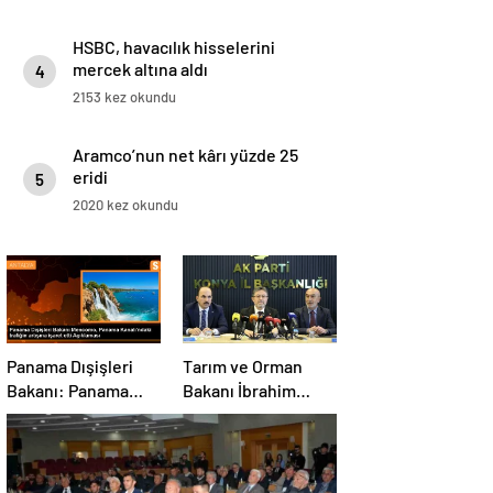
HSBC, havacılık hisselerini
mercek altına aldı
4
2153 kez okundu
Aramco’nun net kârı yüzde 25
eridi
5
2020 kez okundu
Panama Dışişleri
Tarım ve Orman
Bakanı: Panama
Bakanı İbrahim
Kanalı’nın trafiği
Yumaklı, Ramazan
artıyor
denetimlerini
sıklaştırdıklarını
açıkladı