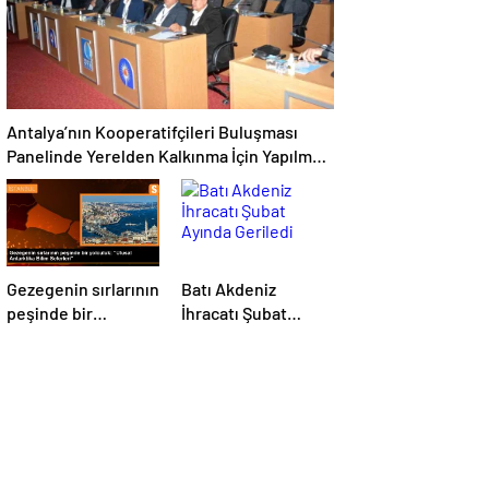
Antalya’nın Kooperatifçileri Buluşması
Panelinde Yerelden Kalkınma İçin Yapılması
Gerekenler Tartışıldı
Gezegenin sırlarının
Batı Akdeniz
peşinde bir
İhracatı Şubat
yolculuk: “Ulusal
Ayında Geriledi
Antarktika Bilim
Seferleri”