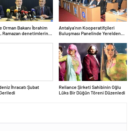
e Orman Bakanı İbrahim
Antalya’nın Kooperatifçileri
, Ramazan denetimlerini
Buluşması Panelinde Yerelden
rdıklarını açıkladı
Kalkınma İçin Yapılması
Gerekenler Tartışıldı
deniz İhracatı Şubat
Reliance Şirketi Sahibinin Oğlu
Geriledi
Lüks Bir Düğün Töreni Düzenledi