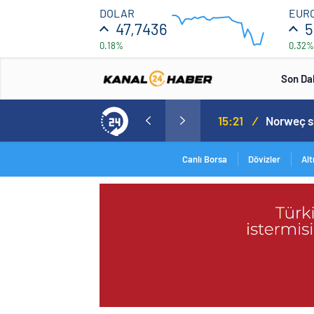
47.708
DOLAR
EUR
47,7436
5
0.18%
0.32%
47.692
12:00
16:00
Son Da
aspor! Tam 5 futbolcu….
15:21
/
Canlı Borsa
Dövizler
Alt