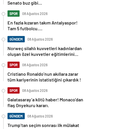
Senato buz gibi…
SPOR
08 Ağustos 2026
En fazla kızaran takım Antalyaspor!
Tam 5 futbolcu….
GÜNDEM
08 Ağustos 2026
Norweç silahlı kuvvetleri kadınlardan
oluşan özel kuvvetler eğitimlerini
başlattı.
SPOR
08 Ağustos 2026
Cristiano Ronaldo’nun akıllara zarar
tüm kariyerinin istatistiğini çıkardık !
SPOR
08 Ağustos 2026
Galatasaray’a kötü haber! Monaco’dan
flaş Onyekuru kararı.
GÜNDEM
08 Ağustos 2026
Trump’tan seçim sonrası ilk mülakat