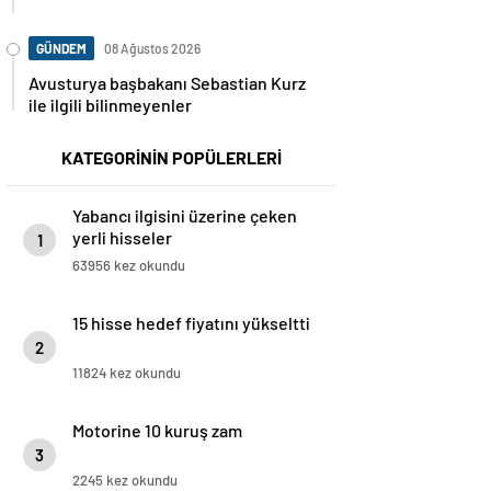
GÜNDEM
08 Ağustos 2026
Avusturya başbakanı Sebastian Kurz
ile ilgili bilinmeyenler
KATEGORİNİN POPÜLERLERİ
Yabancı ilgisini üzerine çeken
yerli hisseler
1
63956 kez okundu
15 hisse hedef fiyatını yükseltti
2
11824 kez okundu
Motorine 10 kuruş zam
3
2245 kez okundu