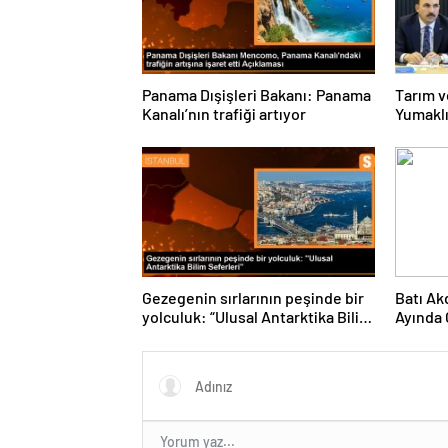
Panama Dışişleri Bakanı: Panama
Tarım v
Kanalı’nın trafiği artıyor
Yumaklı
sıklaştı
Gezegenin sırlarının peşinde bir
Batı Ak
yolculuk: “Ulusal Antarktika Bilim
Ayında 
Seferleri”