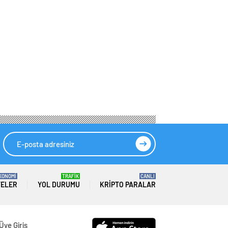
KONOMİ
TRAFİK
CANLI
TELER
YOL DURUMU
KRIPTO PARALAR
Üye Giriş