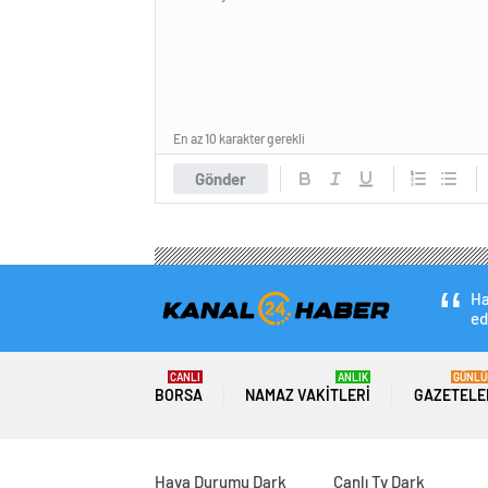
En az 10 karakter gerekli
Gönder
Ha
ed
CANLI
ANLIK
GÜNLÜ
BORSA
NAMAZ VAKITLERI
GAZETELE
Hava Durumu Dark
Canlı Tv Dark