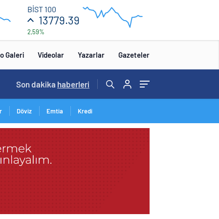
13
BİST 100
840
13779.39
2,59%
13
680
:00
12:00
o Galeri
Videolar
Yazarlar
Gazeteler
15:20
Son dakika
/
haberleri
r
Döviz
Emtia
Kredi