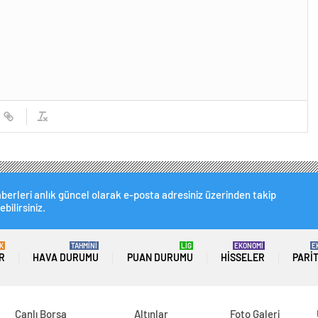
berleri anlık güncel olarak e-posta adresiniz üzerinden takip
ebilirsiniz.
K
TAHMİNİ
LİG
EKONOMİ
E
R
HAVA DURUMU
PUAN DURUMU
HISSELER
PARI
Canlı Borsa
Altınlar
Foto Galeri