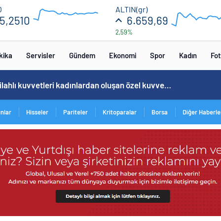
55.36
6750
O
ALTIN(gr)
5,2510
6.659,69
2,59%
54.72
6550
12:00
16:00
12:00
16
kika
Servisler
Gündem
Ekonomi
Spor
Kadın
Fot
Norweç silahlı kuvvetleri kadınlardan oluşan özel kuvvetler eğitimlerini başlattı.
ınlar
Hisseler
Pariteler
Kritoparalar
Borsa
Diğer Haberle