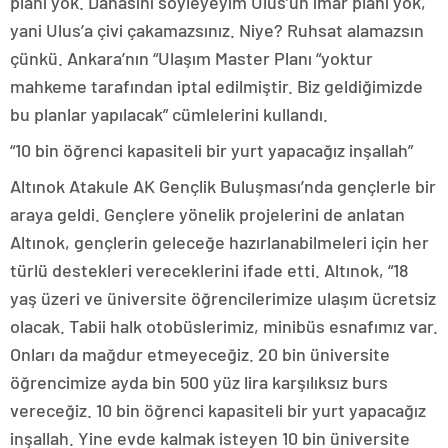
planı yok. Dahasını söyleyeyim Ulus’un imar planı yok,
yani Ulus’a çivi çakamazsınız. Niye? Ruhsat alamazsın
çünkü. Ankara’nın “Ulaşım Master Planı “yoktur
mahkeme tarafından iptal edilmiştir. Biz geldiğimizde
bu planlar yapılacak” cümlelerini kullandı.
“10 bin öğrenci kapasiteli bir yurt yapacağız inşallah”
Altınok Atakule AK Gençlik Buluşması’nda gençlerle bir
araya geldi. Gençlere yönelik projelerini de anlatan
Altınok, gençlerin geleceğe hazırlanabilmeleri için her
türlü destekleri vereceklerini ifade etti. Altınok, “18
yaş üzeri ve üniversite öğrencilerimize ulaşım ücretsiz
olacak. Tabii halk otobüslerimiz, minibüs esnafımız var.
Onları da mağdur etmeyeceğiz. 20 bin üniversite
öğrencimize ayda bin 500 yüz lira karşılıksız burs
vereceğiz. 10 bin öğrenci kapasiteli bir yurt yapacağız
inşallah. Yine evde kalmak isteyen 10 bin üniversite