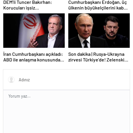
DEM’li Tuncer Bakırhan:
Cumhurbaşkanı Erdoğan, üç
Korucuları işsiz
ülkenin büyükelçilerini kabul
bırakmayacağız
etti
İran Cumhurbaşkanı açıkladı:
Son dakika | Rusya-Ukrayna
ABD ile anlaşma konusunda
zirvesi Türkiye’de! Zelenskiy
ciddiyiz
Putin’in davetini kabul etti!
Gözler perşembe gününe
çevrildi