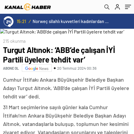
15:21
/
Norweç silahlı kuvvetleri kadınlardan oluşan özel kuvvetler eğitimlerini başlattı.
215 okunma
Turgut Altınok: ‘ABB’de çalışan İYİ
Partili üyelere tehdit var’
20 Temmuz 2024 00:36
ABONE OL
News
Cumhur İttifakı Ankara Büyükşehir Belediye Başkan
Adayı Turgut Altınok, ‘ABB’de çalışan İYİ Partili üyelere
tehdit var’ dedi.
31 Mart seçimlerine sayılı günler kala Cumhur
İttifakı’nın Ankara Büyükşehir Belediye Başkan Adayı
Altınok, vatandaşlarla buluşup, toplumun her kesimini
ziyaret ediyor. Vatandaşların sorunlarını ve taleplerini