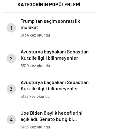
KATEGORİNİN POPÜLERLERİ
Trump’tan seçim sonrası ilk
mülakat
1
8134 kez okundu
Avusturya başbakanı Sebastian
Kurz ile ilgili bilinmeyenler
2
5310 kez okundu
Avusturya başbakanı Sebastian
Kurz ile ilgili bilinmeyenler
3
5127 kez okundu
Joe Biden 6 aylık hedeflerini
açıkladı. Senato buz gibi…
4
3163 kez okundu