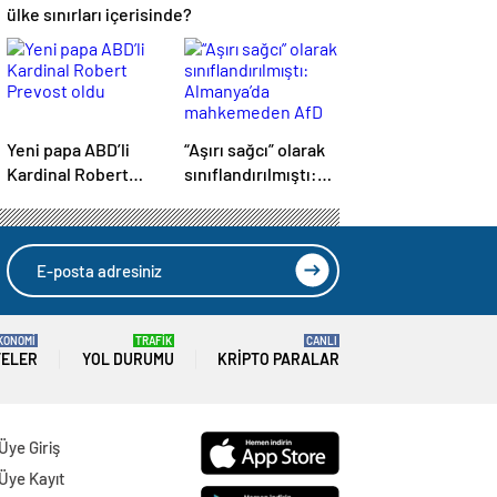
ülke sınırları içerisinde?
Yeni papa ABD’li
“Aşırı sağcı” olarak
Kardinal Robert
sınıflandırılmıştı:
Prevost oldu
Almanya’da
mahkemeden AfD
kararı
KONOMİ
TRAFİK
CANLI
TELER
YOL DURUMU
KRIPTO PARALAR
Üye Giriş
Üye Kayıt