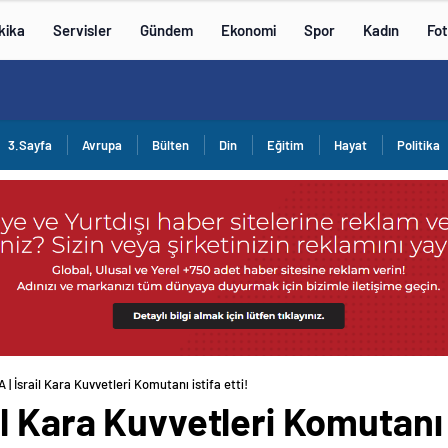
kika
Servisler
Gündem
Ekonomi
Spor
Kadın
Fot
3.Sayfa
Avrupa
Bülten
Din
Eğitim
Hayat
Politika
| İsrail Kara Kuvvetleri Komutanı istifa etti!
l Kara Kuvvetleri Komutanı i