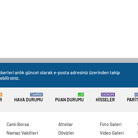
berleri anlık güncel olarak e-posta adresiniz üzerinden takip
ebilirsiniz.
K
TAHMİNİ
LİG
EKONOMİ
E
R
HAVA DURUMU
PUAN DURUMU
HISSELER
PARI
Canlı Borsa
Altınlar
Foto Galeri
Namaz Vakitleri
Dövizler
Video Galeri