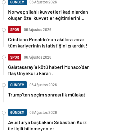
GÜNDEM
06 Ağustos 2026
Norweç silahlı kuvvetleri kadınlardan
oluşan özel kuvvetler eğitimlerini
başlattı.
SPOR
06 Ağustos 2026
Cristiano Ronaldo’nun akıllara zarar
tüm kariyerinin istatistiğini çıkardık !
SPOR
06 Ağustos 2026
Galatasaray’a kötü haber! Monaco’dan
flaş Onyekuru kararı.
GÜNDEM
06 Ağustos 2026
Trump’tan seçim sonrası ilk mülakat
GÜNDEM
06 Ağustos 2026
Avusturya başbakanı Sebastian Kurz
ile ilgili bilinmeyenler