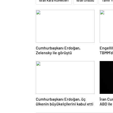
İsrail Kara Kuvvetleri
İsrail Ordusu
Tamir Y
Cumhurbaşkanı Erdoğan,
Engelli
Zelensky ile görüştü
TBMM’de
Cumhurbaşkanı Erdoğan, üç
İran Cu
ülkenin büyükelçilerini kabul etti
ABD il
ciddiyi