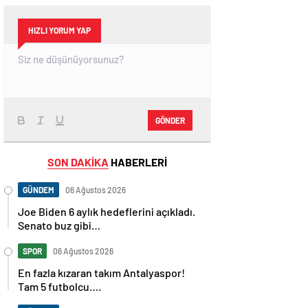
HIZLI YORUM YAP
GÖNDER
SON DAKİKA
HABERLERİ
GÜNDEM
06 Ağustos 2026
Joe Biden 6 aylık hedeflerini açıkladı.
Senato buz gibi…
SPOR
06 Ağustos 2026
En fazla kızaran takım Antalyaspor!
Tam 5 futbolcu….