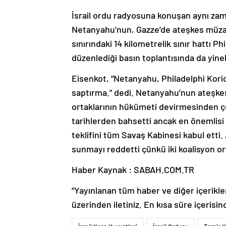
İsrail ordu radyosuna konuşan aynı za
Netanyahu’nun, Gazze’de ateşkes müzake
sınırındaki 14 kilometrelik sınır hattı 
düzenlediği basın toplantısında da yin
Eisenkot, “Netanyahu, Philadelphi Korid
saptırma.” dedi. Netanyahu’nun ateşkes
ortaklarının hükümeti devirmesinden ç
tarihlerden bahsetti ancak en önemlis
teklifini tüm Savaş Kabinesi kabul etti
sunmayı reddetti çünkü iki koalisyon o
Haber Kaynak : SABAH.COM.TR
“Yayınlanan tüm haber ve diğer içerikler i
üzerinden iletiniz. En kısa süre içerisin