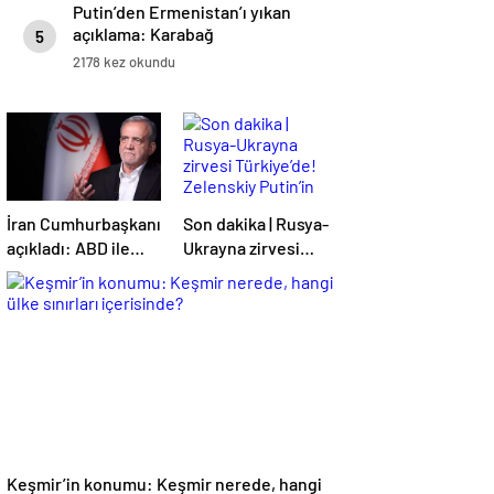
Putin’den Ermenistan’ı yıkan
açıklama: Karabağ
5
Azerbaycan’ın ayrılmaz bir
2178 kez okundu
parçasıdır!
İran Cumhurbaşkanı
Son dakika | Rusya-
açıkladı: ABD ile
Ukrayna zirvesi
anlaşma konusunda
Türkiye’de!
ciddiyiz
Zelenskiy Putin’in
davetini kabul etti!
Gözler perşembe
gününe çevrildi
Keşmir’in konumu: Keşmir nerede, hangi