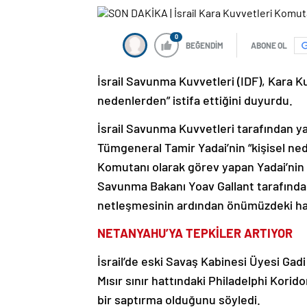
0
BEĞENDİM
ABONE OL
İsrail Savunma Kuvvetleri (IDF), Kara K
nedenlerden” istifa ettiğini duyurdu.
İsrail Savunma Kuvvetleri tarafından y
Tümgeneral Tamir Yadai’nin “kişisel neden
Komutanı olarak görev yapan Yadai’nin i
Savunma Bakanı Yoav Gallant tarafından 
netleşmesinin ardından önümüzdeki ha
NETANYAHU’YA TEPKİLER ARTIYOR
İsrail’de eski Savaş Kabinesi Üyesi G
Mısır sınır hattındaki Philadelphi Kori
bir saptırma olduğunu söyledi.