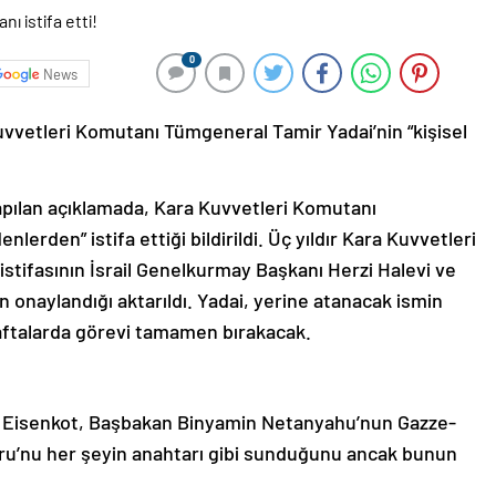
0
News
uvvetleri Komutanı Tümgeneral Tamir Yadai’nin “kişisel
apılan açıklamada, Kara Kuvvetleri Komutanı
lerden” istifa ettiği bildirildi. Üç yıldır Kara Kuvvetleri
stifasının İsrail Genelkurmay Başkanı Herzi Halevi ve
onaylandığı aktarıldı. Yadai, yerine atanacak ismin
ftalarda görevi tamamen bırakacak.
adi Eisenkot, Başbakan Binyamin Netanyahu’nun Gazze-
doru’nu her şeyin anahtarı gibi sunduğunu ancak bunun