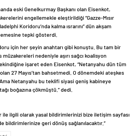
manda eski Genelkurmay Başkanı olan Eisenkot,
relerini engellemekle eleştirildiği “Gazze-Mısır
Philadelphi Koridoru’nda kalma ısrarını” dün akşam
elemesine tepki gösterdi.
oru için her şeyin anahtarı gibi konuştu. Bu tam bir
 müzakereleri nedeniyle aşırı sağcı koalisyon
ekindiğine işaret eden Eisenkot, “Netanyahu dün tüm
i olan 27 Mayıs’tan bahsetmedi. O dönemdeki ateşkes
. Ama Netanyahu bu teklifi siyasi geniş kabineye
rtağı boğazına çökmüştü.” dedi.
le ilgili olarak yasal bildirimlerinizi bize iletişim sayfası
de bildirimlerinize geri dönüş sağlanılacaktır.”