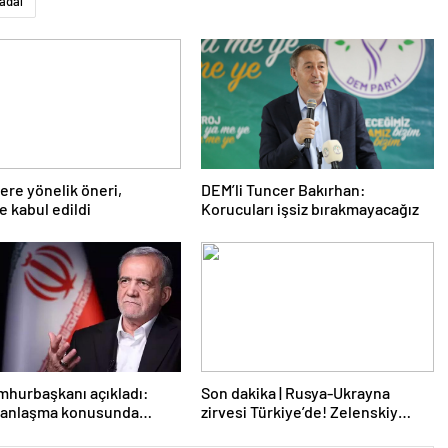
adai
lere yönelik öneri,
DEM’li Tuncer Bakırhan:
 kabul edildi
Korucuları işsiz bırakmayacağız
mhurbaşkanı açıkladı:
Son dakika | Rusya-Ukrayna
e anlaşma konusunda
zirvesi Türkiye’de! Zelenskiy
z
Putin’in davetini kabul etti!