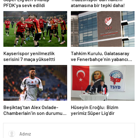
PFDK’ya sevk edildi
atamasına bir tepki daha!
Kayserispor yenilmezlik
Tahkim Kurulu, Galatasaray
serisini 7 maça yükseltti
ve Fenerbahçe’nin yabancı
kuralı itirazını reddetti!
Beşiktaş’tan Alex Oxlade-
Hüseyin Eroğlu: Bizim
Chamberlain’in son durumu
yerimiz Süper Lig’dir
hakkında açıklama