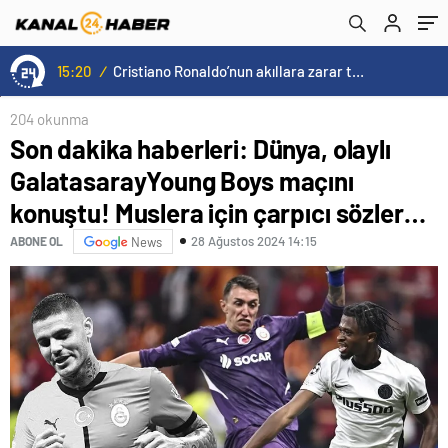
Muslera için çarpıcı sözler…
15:20
/
Cristiano Ronaldo’nun akıllara zarar tüm kariyerinin istatistiğini çıkardık !
204 okunma
Son dakika haberleri: Dünya, olaylı
GalatasarayYoung Boys maçını
konuştu! Muslera için çarpıcı sözler…
28 Ağustos 2024 14:15
ABONE OL
News