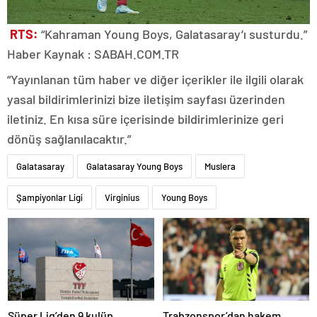
RTS:
“Kahraman Young Boys, Galatasaray’ı susturdu.”
Haber Kaynak : SABAH.COM.TR
“Yayınlanan tüm haber ve diğer içerikler ile ilgili olarak
yasal bildirimlerinizi bize iletişim sayfası üzerinden
iletiniz. En kısa süre içerisinde bildirimlerinize geri
dönüş sağlanılacaktır.”
Galatasaray
Galatasaray Young Boys
Muslera
Şampiyonlar Ligi
Virginius
Young Boys
Süper Lig’den 9 kulüp
Trabzonspor’dan hakem