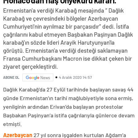
Monaco’dan flaş Onyekuru kararı.
Ermenistan'a verdiği Karabağ mesajında “ Dağlık
Karabağ ve çevresindeki bölgeler Azerbaycan
Cumhuriyeti'nin ayrılmaz bir parçasıdır” dedi. İstifa
çağrılarını kabul etmeyen Başbakan Paşinyan Dağlık
karabağ'ın sözde lideri Arayik Harutyunyan'la
görüştü. Ermenistan'a verdiği desteği saklamayan
Fransa Cumhurbaşkanı Macron ise dikkat çeken bir
ziyaret gerçekleştirdi.
4 Aralık 2020 14:57
ABONE OL
News
Dağlık Karabağ’da 27 Eylül tarihinde başlayan savaş 44
günde Ermenistan’ın tarihi mağlubiyetiyle sona ermiş,
yenilginin ardından Erivan’da başlayan protestolar
Başbakan Paşinyan’a istifa çağrılarıyla günlerce devam
etmişti.
Azerbaycan
27 yıl sonra işgalden kurtulan Ağdam’a