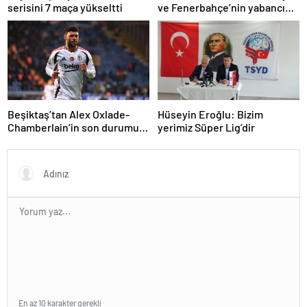
serisini 7 maça yükseltti
ve Fenerbahçe’nin yabancı
kuralı itirazını reddetti!
Beşiktaş’tan Alex Oxlade-
Hüseyin Eroğlu: Bizim
Chamberlain’in son durumu
yerimiz Süper Lig’dir
hakkında açıklama
En az 10 karakter gerekli