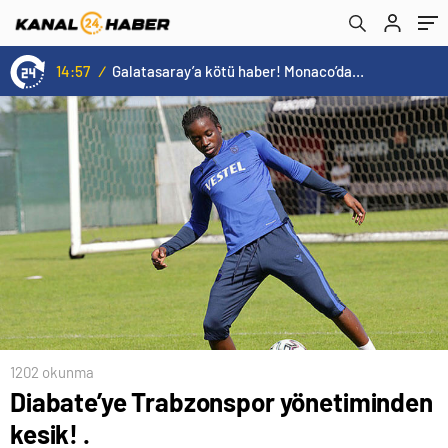
14:57
/
Galatasaray’a kötü haber! Monaco’dan flaş Onyekuru kararı.
1202 okunma
Diabate’ye Trabzonspor yönetiminden
kesik! .