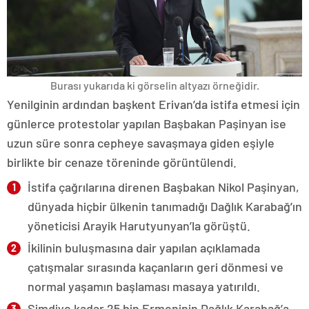
Burası yukarıda ki görselin altyazı örneğidir.
Yenilginin ardından başkent Erivan’da istifa etmesi için
günlerce protestolar yapılan Başbakan Paşinyan ise
uzun süre sonra cepheye savaşmaya giden eşiyle
birlikte bir cenaze töreninde görüntülendi.
İstifa çağrılarına direnen Başbakan Nikol Paşinyan,
dünyada hiçbir ülkenin tanımadığı Dağlık Karabağ’ın
yöneticisi Arayik Harutyunyan’la görüştü.
İkilinin buluşmasına dair yapılan açıklamada
çatışmalar sırasında kaçanların geri dönmesi ve
normal yaşamın başlaması masaya yatırıldı.
Şimdiye kadar 25 bin Ermeninin Dağlık Karabağ’a