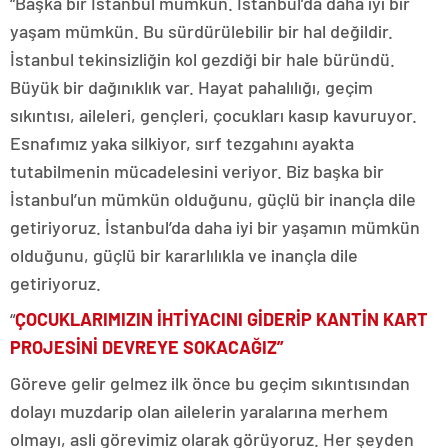
“Başka bir İstanbul mümkün. İstanbul’da daha iyi bir
yaşam mümkün. Bu sürdürülebilir bir hal değildir.
İstanbul tekinsizliğin kol gezdiği bir hale büründü.
Büyük bir dağınıklık var. Hayat pahalılığı, geçim
sıkıntısı, aileleri, gençleri, çocukları kasıp kavuruyor.
Esnafımız yaka silkiyor, sırf tezgahını ayakta
tutabilmenin mücadelesini veriyor. Biz başka bir
İstanbul’un mümkün olduğunu, güçlü bir inançla dile
getiriyoruz. İstanbul’da daha iyi bir yaşamın mümkün
olduğunu, güçlü bir kararlılıkla ve inançla dile
getiriyoruz.
“
ÇOCUKLARIMIZIN İHTİYACINI GİDERİP KANTİN KART
PROJESİNİ DEVREYE SOKACAĞIZ”
Göreve gelir gelmez ilk önce bu geçim sıkıntısından
dolayı muzdarip olan ailelerin yaralarına merhem
olmayı, asli görevimiz olarak görüyoruz. Her şeyden