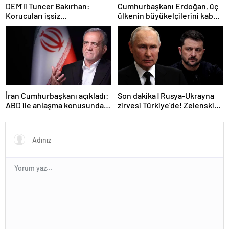
DEM’li Tuncer Bakırhan:
Cumhurbaşkanı Erdoğan, üç
Korucuları işsiz
ülkenin büyükelçilerini kabul
bırakmayacağız
etti
İran Cumhurbaşkanı açıkladı:
Son dakika | Rusya-Ukrayna
ABD ile anlaşma konusunda
zirvesi Türkiye’de! Zelenskiy
ciddiyiz
Putin’in davetini kabul etti!
Gözler perşembe gününe
çevrildi