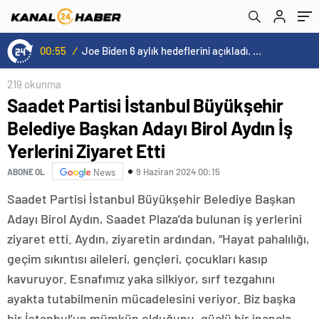
Etti
00:55
/
Joe Biden 6 aylık hedeflerini açıkladı. Senato buz gibi…
219 okunma
Saadet Partisi İstanbul Büyükşehir
Belediye Başkan Adayı Birol Aydın İş
Yerlerini Ziyaret Etti
9 Haziran 2024 00:15
ABONE OL
News
Saadet Partisi İstanbul Büyükşehir Belediye Başkan
Adayı Birol Aydın, Saadet Plaza’da bulunan iş yerlerini
ziyaret etti. Aydın, ziyaretin ardından, “Hayat pahalılığı,
geçim sıkıntısı aileleri, gençleri, çocukları kasıp
kavuruyor. Esnafımız yaka silkiyor, sırf tezgahını
ayakta tutabilmenin mücadelesini veriyor. Biz başka
bir İstanbul’un mümkün olduğunu, güçlü bir inançla