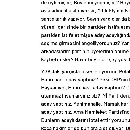
de oylamışlar. Böyle mi yapmışlar? Hayır.
asla adını bile almıyorlar. O bir kişinin i
sahtekarlık yapıyor. Sayın yargıçlar da b
süresi içerisinde bir partiden istifa et
partiden istifa etmişse aday adaylığında
seçime girmesini engelliyorsunuz? Yan
arkadaşlarım partinin üyelerinin önüne
kaybetmişler? Hayır böyle bir şey yok. 
YSK’daki yargıçlara sesleniyorum. Polat
Bunu nasıl aday yaptınız? Peki CHP’nin 
Başkanıydı. Bunu nasıl aday yaptınız? C
utanmaz insanlarsınız siz? İYİ Parti’de
aday yaptınız. Yenimahalle, Mamak hariç h
aday yaptınız. Ama Memleket Partisi’nd
Bunların adaylıklarını iptal ettiriyor
koca hakimler de bunlara alet oluyor. Di