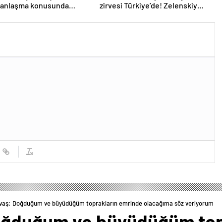
e anlaşma konusunda
zirvesi Türkiye’de! Zelenskiy
z
Putin’in davetini kabul etti!
Gözler perşembe gününe çevrildi
vaş: Doğduğum ve büyüdüğüm toprakların emrinde olacağıma söz veriyorum
oğduğum ve büyüdüğüm top