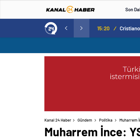
Son Da
Norweç silahlı kuvvetleri kadınlardan oluşan özel kuvvetler eğitimlerini başlattı.
15:20
/
Kanal 24 Haber
Gündem
Politika
Muharrem İn
Muharrem İnce: YSK