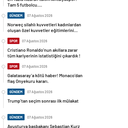
Tam 5 futbolcu….
GÜNDEM
07 Ağustos 2026
Norweç silahlı kuvvetleri kadınlardan
oluşan özel kuvvetler eğitimlerini
başlattı.
SPOR
07 Ağustos 2026
Cristiano Ronaldo’nun akıllara zarar
tüm kariyerinin istatistiğini çıkardık !
SPOR
07 Ağustos 2026
Galatasaray’a kötü haber! Monaco’dan
flaş Onyekuru kararı.
GÜNDEM
07 Ağustos 2026
Trump’tan seçim sonrası ilk mülakat
GÜNDEM
07 Ağustos 2026
Avusturya başbakanı Sebastian Kurz