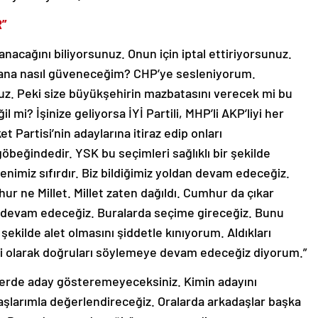
R”
acağını biliyorsunuz. Onun için iptal ettiriyorsunuz.
sana nasıl güveneceğim? CHP’ye sesleniyorum.
unuz. Peki size büyükşehirin mazbatasını verecek mi bu
i? İşinize geliyorsa İYİ Partili, MHP’li AKP’liyi her
artisi’nin adaylarına itiraz edip onları
beğindedir. YSK bu seçimleri sağlıklı bir şekilde
nimiz sıfırdır. Biz bildiğimiz yoldan devam edeceğiz.
r ne Millet. Millet zaten dağıldı. Cumhur da çıkar
ya devam edeceğiz. Buralarda seçime gireceğiz. Bunu
ekilde alet olmasını şiddetle kınıyorum. Aldıkları
si olarak doğruları söylemeye devam edeceğiz diyorum.”
çelerde aday gösteremeyeceksiniz. Kimin adayını
şlarımla değerlendireceğiz. Oralarda arkadaşlar başka