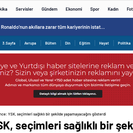
kika
Servisler
Gündem
Ekonomi
Spor
Kadın
Fot
Cristiano Ronaldo’nun akıllara zarar tüm kariyerinin istatistiğini çıkardık !
3.Sayfa
Avrupa
Bülten
Din
Eğitim
Hayat
Politika
ce: YSK, seçimleri sağlıklı bir şekilde yapamayacağını gösterdi
, seçimleri sağlıklı bir şek