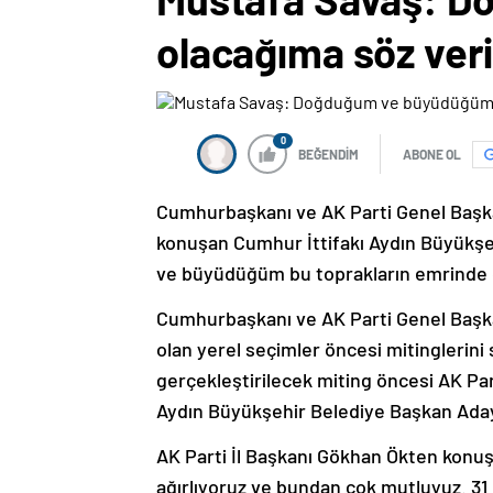
olacağıma söz ver
0
BEĞENDİM
ABONE OL
Cumhurbaşkanı ve AK Parti Genel Başka
konuşan Cumhur İttifakı Aydın Büyükş
ve büyüdüğüm bu toprakların emrinde 
Cumhurbaşkanı ve AK Parti Genel Başka
olan yerel seçimler öncesi mitinglerin
gerçekleştirilecek miting öncesi AK Par
Aydın Büyükşehir Belediye Başkan Aday
AK Parti İl Başkanı Gökhan Ökten konuş
ağırlıyoruz ve bundan çok mutluyuz. 31 