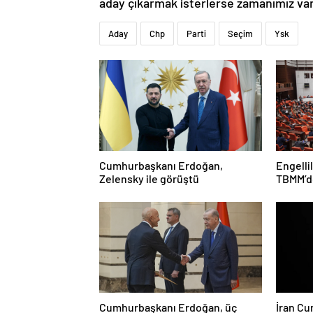
aday çıkarmak isterlerse zamanımız var
Aday
Chp
Parti
Seçim
Ysk
Cumhurbaşkanı Erdoğan,
Engelli
Zelensky ile görüştü
TBMM’de
Cumhurbaşkanı Erdoğan, üç
İran Cu