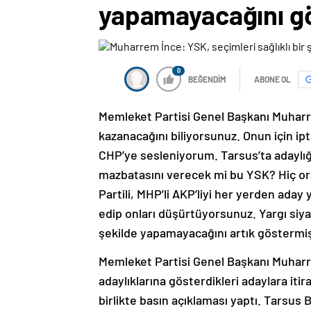
yapamayacağını g
0
BEĞENDİM
ABONE OL
Memleket Partisi Genel Başkanı Muharr
kazanacağını biliyorsunuz. Onun için ip
CHP’ye sesleniyorum. Tarsus’ta adaylığı
mazbatasını verecek mi bu YSK? Hiç ora
Partili, MHP’li AKP’liyi her yerden aday
edip onları düşürtüyorsunuz. Yargı siya
şekilde yapamayacağını artık göstermişt
Memleket Partisi Genel Başkanı Muhar
adaylıklarına gösterdikleri adaylara iti
birlikte basın açıklaması yaptı. Tarsus