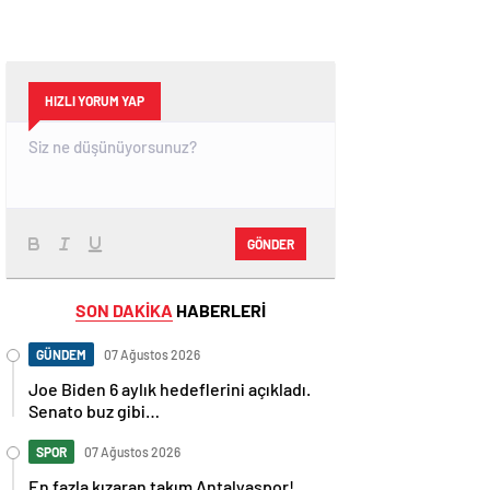
HIZLI YORUM YAP
GÖNDER
SON DAKİKA
HABERLERİ
GÜNDEM
07 Ağustos 2026
Joe Biden 6 aylık hedeflerini açıkladı.
Senato buz gibi…
SPOR
07 Ağustos 2026
En fazla kızaran takım Antalyaspor!