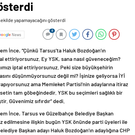
österdi
0
News
em İnce, “Çünkü Tarsus’ta Haluk Bozdoğan’ın
tal ettiriyorsunuz. Ey YSK, sana nasıl güveneceğim?
mızı iptal ettiriyorsunuz. Peki size büyükşehirin
sını düşünmüyorsunuz değil mi? İşinize geliyorsa İYİ
 yapıyorsunuz ama Memleket Partisi’nin adaylarına itiraz
setin tam göbeğindedir. YSK bu seçimleri sağlıklı bir
ir. Güvenimiz sıfırdır” dedi.
rem İnce, Tarsus ve Güzelbahçe Belediye Başkan
raz edilmesine ilişkin bugün YSK önünde parti üyeleri ile
 Belediye Başkan adayı Haluk Bozdoğan’ın adaylığına CHP