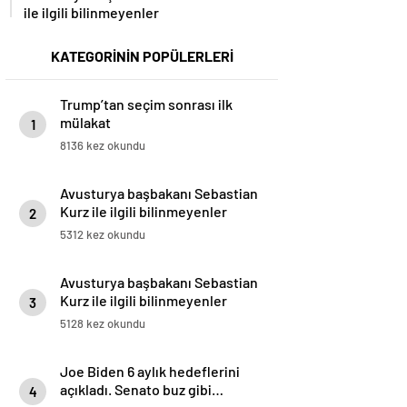
ile ilgili bilinmeyenler
KATEGORİNİN POPÜLERLERİ
Trump’tan seçim sonrası ilk
mülakat
1
8136 kez okundu
Avusturya başbakanı Sebastian
Kurz ile ilgili bilinmeyenler
2
5312 kez okundu
Avusturya başbakanı Sebastian
Kurz ile ilgili bilinmeyenler
3
5128 kez okundu
Joe Biden 6 aylık hedeflerini
açıkladı. Senato buz gibi…
4