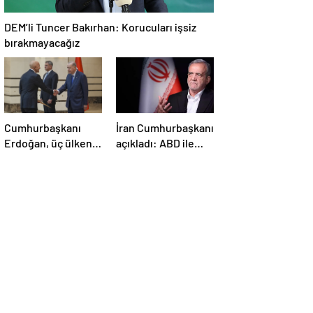
DEM’li Tuncer Bakırhan: Korucuları işsiz
bırakmayacağız
Cumhurbaşkanı
İran Cumhurbaşkanı
Erdoğan, üç ülkenin
açıkladı: ABD ile
büyükelçilerini
anlaşma konusunda
kabul etti
ciddiyiz