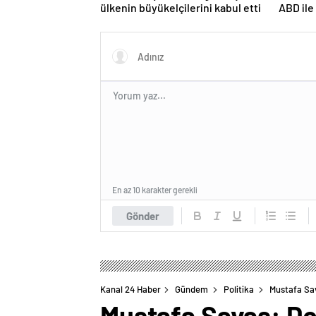
ülkenin büyükelçilerini kabul etti
ABD il
ciddiyi
En az 10 karakter gerekli
Gönder
Kanal 24 Haber
Gündem
Politika
Mustafa Sa
Mustafa Savaş: D