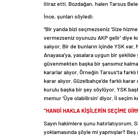
itiraz etti. Bozdağan, halen Tarsus Bel
İnce, şunları söyledi:
“Bir yanda bizi seçmezseniz ‘Size hizm
vermezseniz oyunuzu AKP gelir’ diye kor
salıyor. Bir de bunların içinde YSK var
Anayasa’ya, yasalara uygun bir şekilde
güvenmekten başka bir şansımız kalmadı.
kararlar alıyor. Örneğin Tarsus’ta farklı ka
karar alıyor. Güzelbahçe’de farklı karar 
kurulu başka bir şey söylüyor. YSK başk
memur ‘Üye olabilirsin’ diyor. İl seçim k
“HANGİ HAKLA KİŞİLERİN SEÇİME Gİ
Sayın hakimlere şunu hatırlatıyorum. S
yoklamasında şöyle mi yapmışlar? Beş ad