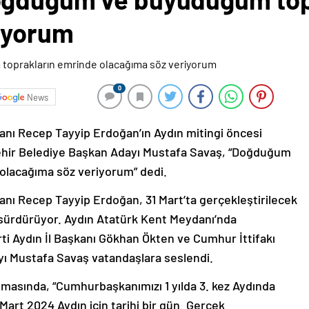
iyorum
0
News
nı Recep Tayyip Erdoğan’ın Aydın mitingi öncesi
ehir Belediye Başkan Adayı Mustafa Savaş, “Doğduğum
olacağıma söz veriyorum” dedi.
nı Recep Tayyip Erdoğan, 31 Mart’ta gerçekleştirilecek
i sürdürüyor. Aydın Atatürk Kent Meydanı’nda
ti Aydın İl Başkanı Gökhan Ökten ve Cumhur İttifakı
ı Mustafa Savaş vatandaşlara seslendi.
masında, “Cumhurbaşkanımızı 1 yılda 3. kez Aydında
Mart 2024 Aydın için tarihi bir gün. Gerçek