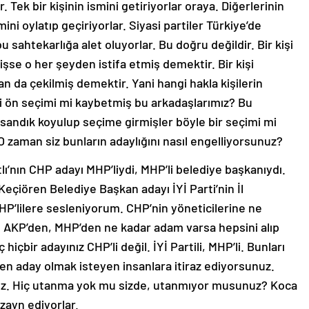
 Tek bir kişinin ismini getiriyorlar oraya. Diğerlerinin
smini oylatıp geçiriyorlar. Siyasi partiler Türkiye’de
u sahtekarlığa alet oluyorlar. Bu doğru değildir. Bir kişi
mişse o her şeyden istifa etmiş demektir. Bir kişi
n da çekilmiş demektir. Yani hangi hakla kişilerin
i ön seçimi mi kaybetmiş bu arkadaşlarımız? Bu
 sandık koyulup seçime girmişler böyle bir seçimi mi
O zaman siz bunların adaylığını nasıl engelliyorsunuz?
lı’nın CHP adayı MHP’liydi, MHP’li belediye başkanıydı.
Keçiören Belediye Başkan adayı İYİ Parti’nin İl
HP’lilere sesleniyorum. CHP’nin yöneticilerine ne
n, AKP’den, MHP’den ne kadar adam varsa hepsini alıp
içbir adayınız CHP’li değil. İYİ Partili, MHP’li. Bunları
en aday olmak isteyen insanlara itiraz ediyorsunuz.
sunuz. Hiç utanma yok mu sizde, utanmıyor musunuz? Koca
zayn ediyorlar.