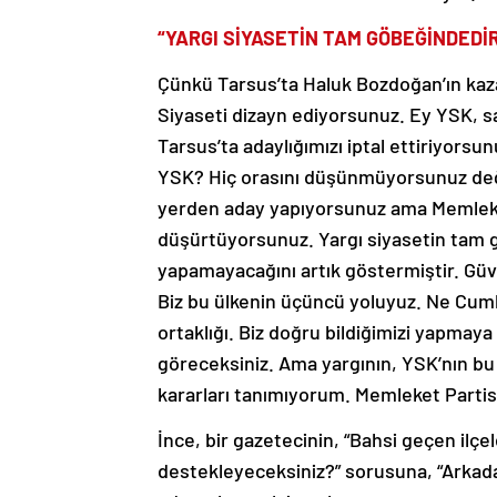
“YARGI SİYASETİN TAM GÖBEĞİNDEDİ
Çünkü Tarsus’ta Haluk Bozdoğan’ın kazan
Siyaseti dizayn ediyorsunuz. Ey YSK, 
Tarsus’ta adaylığımızı iptal ettiriyors
YSK? Hiç orasını düşünmüyorsunuz değil m
yerden aday yapıyorsunuz ama Memleket P
düşürtüyorsunuz. Yargı siyasetin tam gö
yapamayacağını artık göstermiştir. Güve
Biz bu ülkenin üçüncü yoluyuz. Ne Cumhu
ortaklığı. Biz doğru bildiğimizi yapma
göreceksiniz. Ama yargının, YSK’nın bu ş
kararları tanımıyorum. Memleket Parti
İnce, bir gazetecinin, “Bahsi geçen il
destekleyeceksiniz?” sorusuna, “Arkada