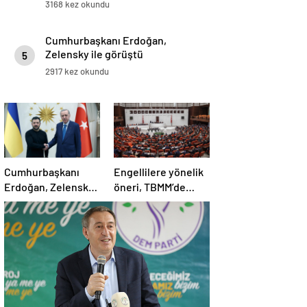
3168 kez okundu
Cumhurbaşkanı Erdoğan,
Zelensky ile görüştü
5
2917 kez okundu
Cumhurbaşkanı
Engellilere yönelik
Erdoğan, Zelensky
öneri, TBMM’de
ile görüştü
kabul edildi