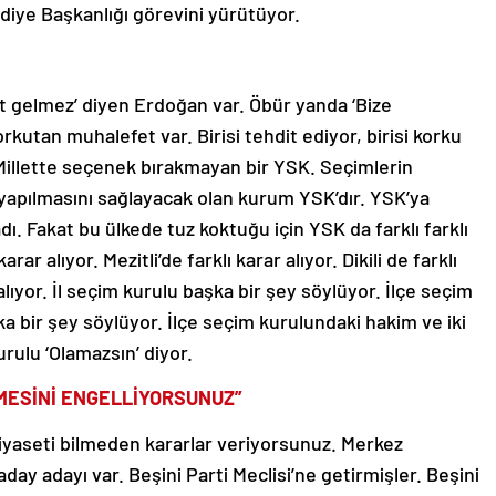
ediye Başkanlığı görevini yürütüyor.
et gelmez’ diyen Erdoğan var. Öbür yanda ‘Bize
kutan muhalefet var. Birisi tehdit ediyor, birisi korku
. Millette seçenek bırakmayan bir YSK. Seçimlerin
 yapılmasını sağlayacak olan kurum YSK’dır. YSK’ya
 Fakat bu ülkede tuz koktuğu için YSK da farklı farklı
rar alıyor. Mezitli’de farklı karar alıyor. Dikili de farklı
alıyor. İl seçim kurulu başka bir şey söylüyor. İlçe seçim
a bir şey söylüyor. İlçe seçim kurulundaki hakim ve iki
urulu ‘Olamazsın’ diyor.
RMESİNİ ENGELLİYORSUNUZ”
iyaseti bilmeden kararlar veriyorsunuz. Merkez
ay adayı var. Beşini Parti Meclisi’ne getirmişler. Beşini