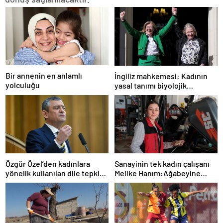
Bir annenin en anlamlı
İngiliz mahkemesi: Kadının
yolculuğu
yasal tanımı biyolojik
cinsiyete dayanır
Sanayinin tek kadın çalışanı
Özgür Özel’den kadınlara
Melike Hanım:Ağabeyine
yönelik kullanılan dile tepki:
özendi şimdi forklift
“Utanmazca hakaret ettiler”
servisinde çıraklık yapıyor