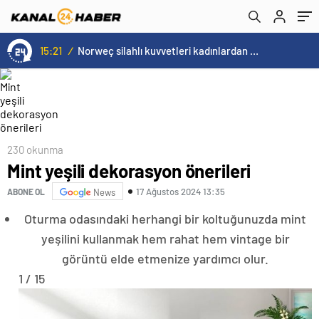
15:20
/
Cristiano Ronaldo’nun akıllara zarar tüm kariyerinin istatistiğini çıkardık !
230 okunma
Mint yeşili dekorasyon önerileri
17 Ağustos 2024 13:35
ABONE OL
News
Oturma odasındaki herhangi bir koltuğunuzda mint
yeşilini kullanmak hem rahat hem vintage bir
görüntü elde etmenize yardımcı olur.
1 / 15