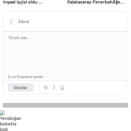
Galatasaray-FenerbahÃ§e
inşaat işçisi oldu:
maÃ§Ä±nda kazanan
Dekorasyon, ısı yalıtım,
Ã§Ä±kmadÄ±
boya… Yapamadığı iş yok
En az 10 karakter gerekli
Gönder