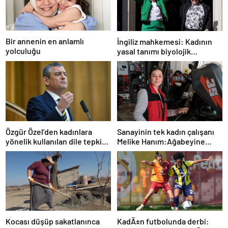
Bir annenin en anlamlı
İngiliz mahkemesi: Kadının
yolculuğu
yasal tanımı biyolojik
cinsiyete dayanır
Sanayinin tek kadın çalışanı
Özgür Özel’den kadınlara
Melike Hanım:Ağabeyine
yönelik kullanılan dile tepki:
özendi şimdi forklift
“Utanmazca hakaret ettiler”
servisinde çıraklık yapıyor
KadÄ±n futbolunda derbi:
Kocası düşüp sakatlanınca