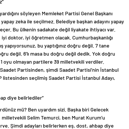
z”
uyardığını söyleyen Memleket Partisi Genel Başkanı
yapay zeka ile seçilmez. Belediye başkan adayını yapay
çer. Bu ülkenin sadakate değil liyakate ihtiyacı var.
s, iyi doktor, iyi öğretmen olacak. Cumhurbaşkanlığı
ış yapıyorsunuz, bu yaptığınız doğru değil. 7 tane
ru değil. 6’lı masa bu doğru değil dedik. Yok doğru
 1 oyu olmayan partilere 39 milletvekili verdiler.
i Saadet Partisinden, şimdi Saadet Partisi’nin İstanbul
listesinden seçilmiş Saadet Partisi İstanbul Adayı,
ap diye belirlediler”
gördünüz mü? Ben uyardım sizi. Başka biri Gelecek
, milletvekili Selim Temurci, ben Murat Kurum’u
ve. Şimdi adayları belirlerken eş, dost, ahbap diye