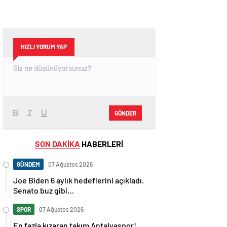
HIZLI YORUM YAP
GÖNDER
SON DAKİKA
HABERLERİ
GÜNDEM
07 Ağustos 2026
Joe Biden 6 aylık hedeflerini açıkladı.
Senato buz gibi…
SPOR
07 Ağustos 2026
En fazla kızaran takım Antalyaspor!