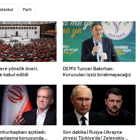
İstanbul
Parti
lere yönelik öneri,
DEM’li Tuncer Bakırhan:
 kabul edildi
Korucuları işsiz bırakmayacağız
mhurbaşkanı açıkladı:
Son dakika | Rusya-Ukrayna
e anlaşma konusunda
zirvesi Türkiye’de! Zelenskiy