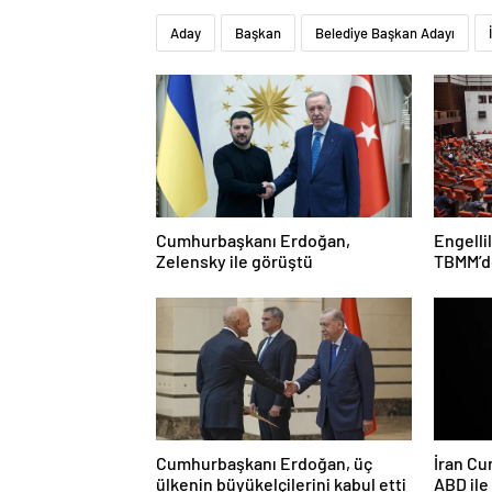
Aday
Başkan
Belediye Başkan Adayı
Cumhurbaşkanı Erdoğan,
Engelli
Zelensky ile görüştü
TBMM’de
Cumhurbaşkanı Erdoğan, üç
İran Cu
ülkenin büyükelçilerini kabul etti
ABD il