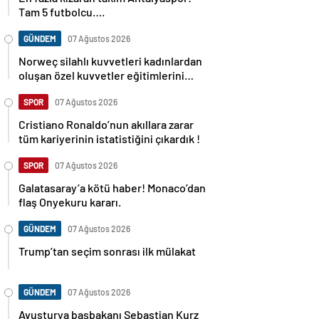
Tam 5 futbolcu….
GÜNDEM
07 Ağustos 2026
Norweç silahlı kuvvetleri kadınlardan
oluşan özel kuvvetler eğitimlerini
başlattı.
SPOR
07 Ağustos 2026
Cristiano Ronaldo’nun akıllara zarar
tüm kariyerinin istatistiğini çıkardık !
SPOR
07 Ağustos 2026
Galatasaray’a kötü haber! Monaco’dan
flaş Onyekuru kararı.
GÜNDEM
07 Ağustos 2026
Trump’tan seçim sonrası ilk mülakat
GÜNDEM
07 Ağustos 2026
Avusturya başbakanı Sebastian Kurz