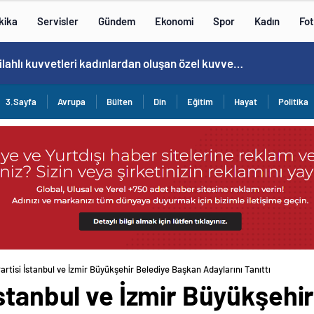
kika
Servisler
Gündem
Ekonomi
Spor
Kadın
Fot
Cristiano Ronaldo’nun akıllara zarar tüm kariyerinin istatistiğini çıkardık !
3.Sayfa
Avrupa
Bülten
Din
Eğitim
Hayat
Politika
rtisi İstanbul ve İzmir Büyükşehir Belediye Başkan Adaylarını Tanıttı
stanbul ve İzmir Büyükşehi