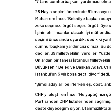
“7 tane cumhurbaşkanı yardımcısı olma
28 Mayıs seçimi öncesinde 6’lı masayı 
Muharrem İnce, “Belediye başkan adayı 
zeka seçmez, örgüt seçer, örgüt, üye se
İşinin ehli insanlar olacak. İyi mühendi
seçimi öncesinde uyardık: dedik ki yanl
cumhurbaşkanı yardımcısı olmaz. Bu doğ
dediler. 39 milletvekilini verdiler. Yüzde
Onlardan bir tanesi İstanbul Milletvekil
Büyükşehir Belediye Başkan Adayı, CHP 
İstanbul’un 5 yılı boşa geçti diyor” dedi.
“Şimdi adayları belirlerken eş, dost, ahb
CHP’yi eleştiren İnce, “Ne yaptığınızı 
Partisi’nden CHP listelerinden seçilmiş
destekleyeceğim diyor. Utanmazlıkta zir