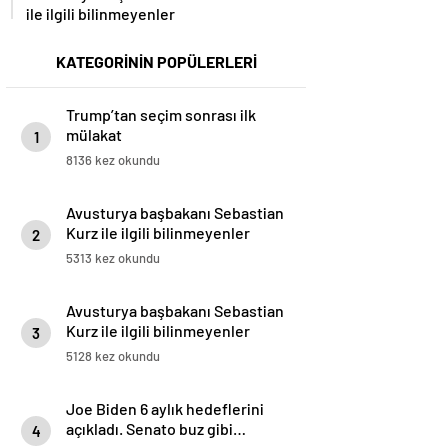
ile ilgili bilinmeyenler
KATEGORİNİN POPÜLERLERİ
Trump’tan seçim sonrası ilk
mülakat
1
8136 kez okundu
Avusturya başbakanı Sebastian
Kurz ile ilgili bilinmeyenler
2
5313 kez okundu
Avusturya başbakanı Sebastian
Kurz ile ilgili bilinmeyenler
3
5128 kez okundu
Joe Biden 6 aylık hedeflerini
açıkladı. Senato buz gibi…
4