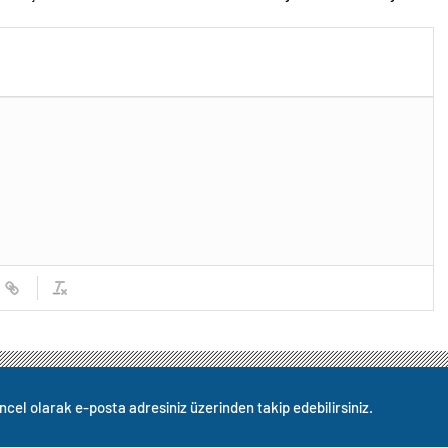
z
Putin’in davetini kabul etti!
Gözler perşembe gününe çevrildi
ncel olarak e-posta adresiniz üzerinden takip edebilirsiniz.