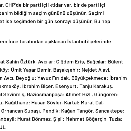
 CHP’de bir parti içi iktidar var, bir de parti içi
dır benim bildiğim seçim gününü düşünür. Seçimi
efet ise seçimden bir gün sonrayı düşünür. Bu hep
m İnce tarafından açıklanan İstanbul ilçelerinde
t Şahin Öztürk, Avcılar: Çiğdem Eriş, Bağcılar: Bülent
köy: Ümit Yaşar Demir, Başakşehir: Nejdet Alavi,
n Avcı, Beyoğlu: Yavuz Fırıldak, Büyükçekmece: İbrahim
kmeköy: İbrahim Biçer, Esenyurt: Tanju Karakuş,
gül Sevinmiş, Gaziosmanpaşa: Ahmet Hızlı, Güngören:
u, Kağıthane: Hasan Söyler, Kartal: Murat Dal,
: Orhancan Subaşı, Pendik: Kağan Tangör, Sancaktepe:
tanbeyli: Murat Dönmez, Şişli: Mehmet Göğerçin, Tuzla:
BUL