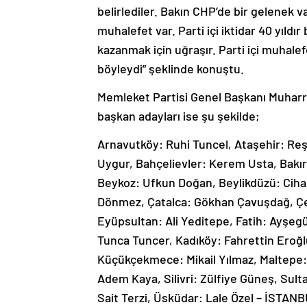
belirlediler. Bakın CHP’de bir gelenek var.
muhalefet var. Parti içi iktidar 40 yıl
kazanmak için uğraşır. Parti içi muhal
böyleydi” şeklinde konuştu.
Memleket Partisi Genel Başkanı Muharre
başkan adayları ise şu şekilde;
Arnavutköy: Ruhi Tuncel, Ataşehir: Reşa
Uygur, Bahçelievler: Kerem Usta, Bakır
Beykoz: Ufkun Doğan, Beylikdüzü: Ciha
Dönmez, Çatalca: Gökhan Çavuşdağ, Çe
Eyüpsultan: Ali Yeditepe, Fatih: Ayşe
Tunca Tuncer, Kadıköy: Fahrettin Eroğl
Küçükçekmece: Mikail Yılmaz, Maltepe
Adem Kaya, Silivri: Zülfiye Güneş, Sul
Sait Terzi, Üsküdar: Lale Özel – İSTAN