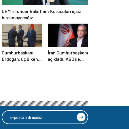
DEM’li Tuncer Bakırhan: Korucuları işsiz
bırakmayacağız
Cumhurbaşkanı
İran Cumhurbaşkanı
Erdoğan, üç ülkenin
açıkladı: ABD ile
büyükelçilerini
anlaşma konusunda
kabul etti
ciddiyiz