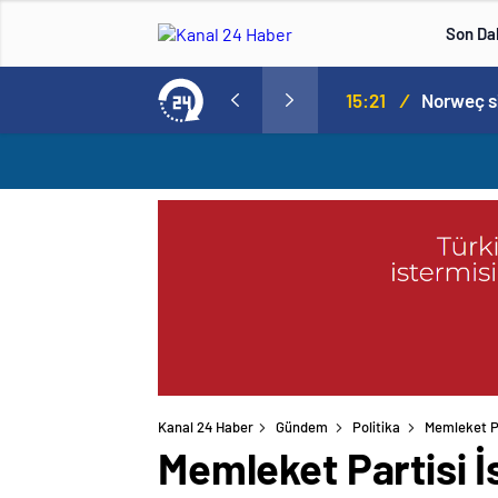
Son Da
Norweç silahlı kuvvetleri kadınlardan oluşan özel kuvvetler eğitimlerini başlattı.
15:20
/
Kanal 24 Haber
Gündem
Politika
Memleket Pa
Memleket Partisi İ