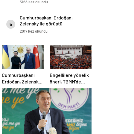
3168 kez okundu
Cumhurbaşkanı Erdoğan,
Zelensky ile görüştü
5
2917 kez okundu
Cumhurbaşkanı
Engellilere yönelik
Erdoğan, Zelensky
öneri, TBMM’de
ile görüştü
kabul edildi