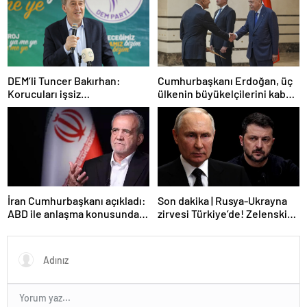
DEM’li Tuncer Bakırhan:
Cumhurbaşkanı Erdoğan, üç
Korucuları işsiz
ülkenin büyükelçilerini kabul
bırakmayacağız
etti
İran Cumhurbaşkanı açıkladı:
Son dakika | Rusya-Ukrayna
ABD ile anlaşma konusunda
zirvesi Türkiye’de! Zelenskiy
ciddiyiz
Putin’in davetini kabul etti!
Gözler perşembe gününe
çevrildi