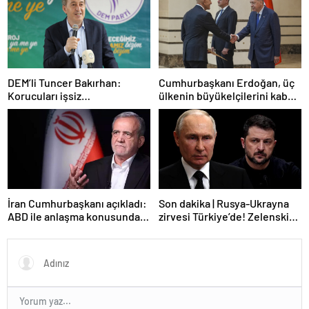
DEM’li Tuncer Bakırhan:
Cumhurbaşkanı Erdoğan, üç
Korucuları işsiz
ülkenin büyükelçilerini kabul
bırakmayacağız
etti
İran Cumhurbaşkanı açıkladı:
Son dakika | Rusya-Ukrayna
ABD ile anlaşma konusunda
zirvesi Türkiye’de! Zelenskiy
ciddiyiz
Putin’in davetini kabul etti!
Gözler perşembe gününe
çevrildi