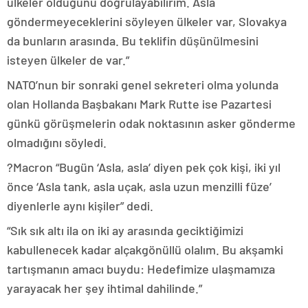
ülkeler olduğunu doğrulayabilirim. Asla
göndermeyeceklerini söyleyen ülkeler var, Slovakya
da bunların arasında. Bu teklifin düşünülmesini
isteyen ülkeler de var.”
NATO’nun bir sonraki genel sekreteri olma yolunda
olan Hollanda Başbakanı Mark Rutte ise Pazartesi
günkü görüşmelerin odak noktasının asker gönderme
olmadığını söyledi.
?Macron “Bugün ‘Asla, asla’ diyen pek çok kişi, iki yıl
önce ‘Asla tank, asla uçak, asla uzun menzilli füze’
diyenlerle aynı kişiler” dedi.
“Sık sık altı ila on iki ay arasında geciktiğimizi
kabullenecek kadar alçakgönüllü olalım. Bu akşamki
tartışmanın amacı buydu: Hedefimize ulaşmamıza
yarayacak her şey ihtimal dahilinde.”