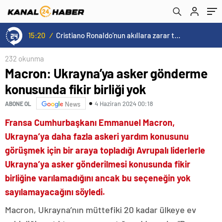
15:20
/
Cristiano Ronaldo’nun akıllara zarar tüm kariyerinin istatistiğini çıkardık !
232 okunma
Macron: Ukrayna’ya asker gönderme
konusunda fikir birliği yok
4 Haziran 2024 00:18
ABONE OL
News
Fransa Cumhurbaşkanı Emmanuel Macron,
Ukrayna’ya daha fazla askeri yardım konusunu
görüşmek için bir araya topladığı Avrupalı liderlerle
Ukrayna’ya asker gönderilmesi konusunda fikir
birliğine varılamadığını ancak bu seçeneğin yok
sayılamayacağını söyledi.
Macron, Ukrayna’nın müttefiki 20 kadar ülkeye ev