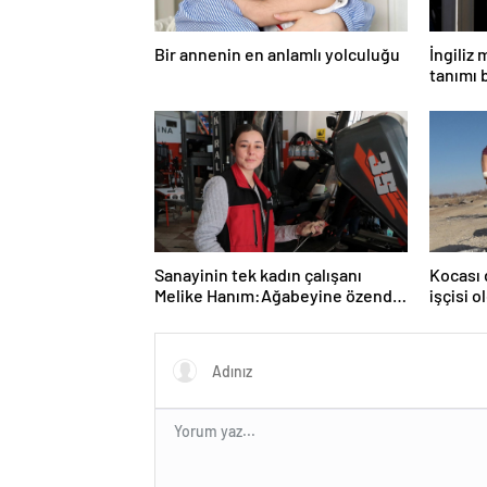
Bir annenin en anlamlı yolculuğu
İngiliz
tanımı 
Sanayinin tek kadın çalışanı
Kocası 
Melike Hanım:Ağabeyine özendi
işçisi 
şimdi forklift servisinde çıraklık
yalıtım
yapıyor