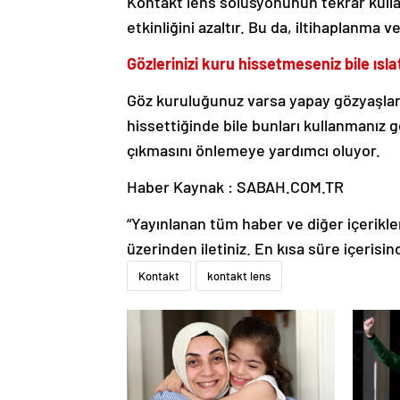
Kontakt lens solüsyonunun tekrar kulla
etkinliğini azaltır. Bu da, iltihaplanma v
Gözlerinizi kuru hissetmeseniz bile ısl
Göz kuruluğunuz varsa yapay gözyaşları g
hissettiğinde bile bunları kullanmanız 
çıkmasını önlemeye yardımcı oluyor.
Haber Kaynak : SABAH.COM.TR
“Yayınlanan tüm haber ve diğer içerikler i
üzerinden iletiniz. En kısa süre içerisin
Kontakt
kontakt lens