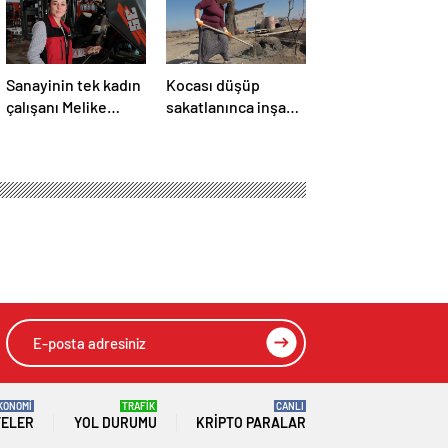
Sanayinin tek kadın
Kocası düşüp
çalışanı Melike
sakatlanınca inşaat
Hanım:Ağabeyine
işçisi oldu:
özendi şimdi forklift
Dekorasyon, ısı
servisinde çıraklık
yalıtım, boya…
yapıyor
Yapamadığı iş yok
KONOMİ
TRAFİK
CANLI
TELER
YOL DURUMU
KRIPTO PARALAR