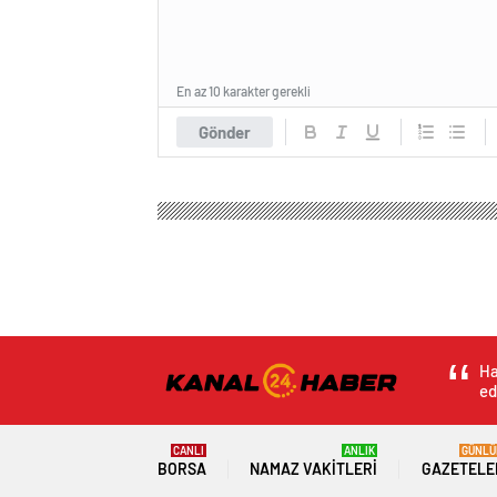
En az 10 karakter gerekli
Gönder
Ha
ed
CANLI
ANLIK
GÜNLÜ
BORSA
NAMAZ VAKITLERI
GAZETELE