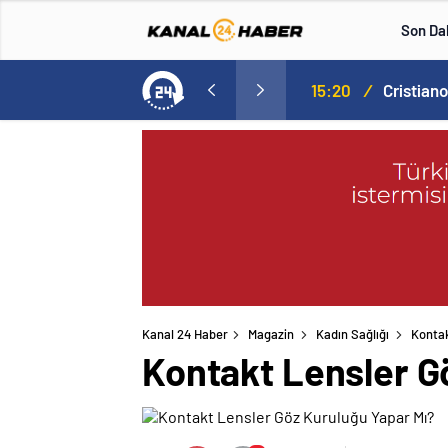
Son Da
Norweç silahlı kuvvetleri kadınlardan oluşan özel kuvvetler eğitimlerini başlattı.
15:20
/
Kanal 24 Haber
Magazin
Kadın Sağlığı
Kontak
Kontakt Lensler G