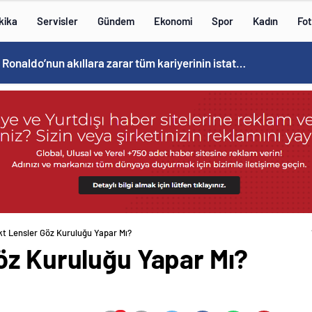
kika
Servisler
Gündem
Ekonomi
Spor
Kadın
Fot
Cristiano Ronaldo’nun akıllara zarar tüm kariyerinin istatistiğini çıkardık !
t Lensler Göz Kuruluğu Yapar Mı?
öz Kuruluğu Yapar Mı?