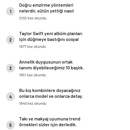
Doğru emzirme yöntemleri
nelerdir, sütün yettiği nasıl
1
anlaşılır?
2103 kez okundu
Taylor Swift yeni albüm planları
için düğmeye bastığını sosyal
2
medyadan duyurdu!
1677 kez okundu
Annelik duygusunun ortak
tanımı diyebileceğimiz 10 başlık.
3
1651 kez okundu
Bu kış kombinlere doyacağınız
onlarca model ve onlarca detay.
4
1640 kez okundu
Takı ve makyaj uyumuna trend
örnekleri sizler için derledik.
5