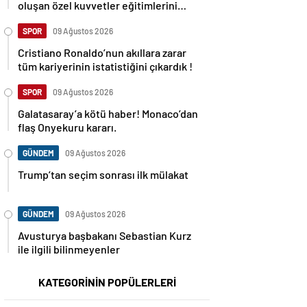
oluşan özel kuvvetler eğitimlerini
başlattı.
SPOR
09 Ağustos 2026
Cristiano Ronaldo’nun akıllara zarar
tüm kariyerinin istatistiğini çıkardık !
SPOR
09 Ağustos 2026
Galatasaray’a kötü haber! Monaco’dan
flaş Onyekuru kararı.
GÜNDEM
09 Ağustos 2026
Trump’tan seçim sonrası ilk mülakat
GÜNDEM
09 Ağustos 2026
Avusturya başbakanı Sebastian Kurz
ile ilgili bilinmeyenler
KATEGORİNİN POPÜLERLERİ