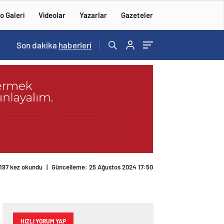
o Galeri
Videolar
Yazarlar
Gazeteler
14:57
Son dakika
/
haberleri
197 kez okundu
|
Güncelleme: 25 Ağustos 2024 17:50
HIZLI YORUM YAP