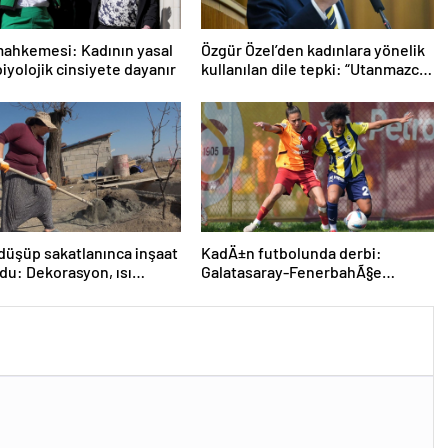
 mahkemesi: Kadının yasal
Özgür Özel’den kadınlara yönelik
biyolojik cinsiyete dayanır
kullanılan dile tepki: “Utanmazca
hakaret ettiler”
düşüp sakatlanınca inşaat
KadÄ±n futbolunda derbi:
oldu: Dekorasyon, ısı
Galatasaray-FenerbahÃ§e
, boya… Yapamadığı iş yok
maÃ§Ä±nda kazanan
Ã§Ä±kmadÄ±