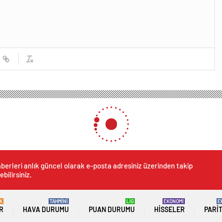
berleri anlık güncel olarak e-posta adresiniz üzerinden takip
ebilirsiniz.
K
TAHMİNİ
LİG
EKONOMİ
E
R
HAVA DURUMU
PUAN DURUMU
HISSELER
PARI