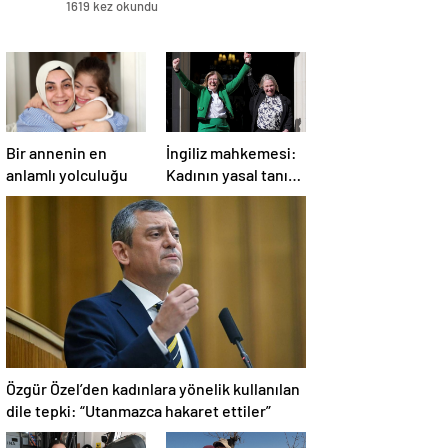
1619 kez okundu
Bir annenin en
İngiliz mahkemesi:
anlamlı yolculuğu
Kadının yasal tanımı
biyolojik cinsiyete
dayanır
Özgür Özel’den kadınlara yönelik kullanılan
dile tepki: “Utanmazca hakaret ettiler”