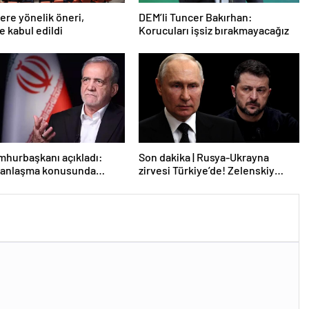
lere yönelik öneri,
DEM’li Tuncer Bakırhan:
 kabul edildi
Korucuları işsiz bırakmayacağız
mhurbaşkanı açıkladı:
Son dakika | Rusya-Ukrayna
e anlaşma konusunda
zirvesi Türkiye’de! Zelenskiy
z
Putin’in davetini kabul etti!
Gözler perşembe gününe çevrildi