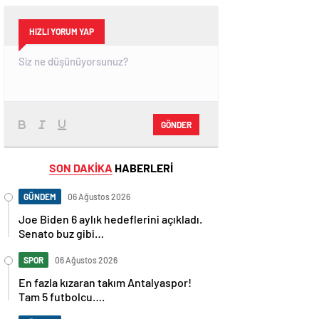
HIZLI YORUM YAP
GÖNDER
SON DAKİKA
HABERLERİ
GÜNDEM
06 Ağustos 2026
Joe Biden 6 aylık hedeflerini açıkladı.
Senato buz gibi…
SPOR
06 Ağustos 2026
En fazla kızaran takım Antalyaspor!
Tam 5 futbolcu….