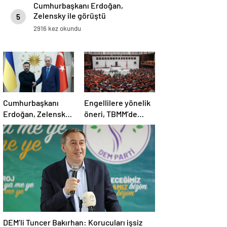
Cumhurbaşkanı Erdoğan,
Zelensky ile görüştü
5
2916 kez okundu
Cumhurbaşkanı
Engellilere yönelik
Erdoğan, Zelensky
öneri, TBMM’de
ile görüştü
kabul edildi
DEM’li Tuncer Bakırhan: Korucuları işsiz