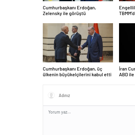
Cumhurbaşkanı Erdoğan,
Engelli
Zelensky ile görüştü
TBMM’de
Cumhurbaşkanı Erdoğan, üç
İran Cu
ülkenin büyükelçilerini kabul etti
ABD il
ciddiyi