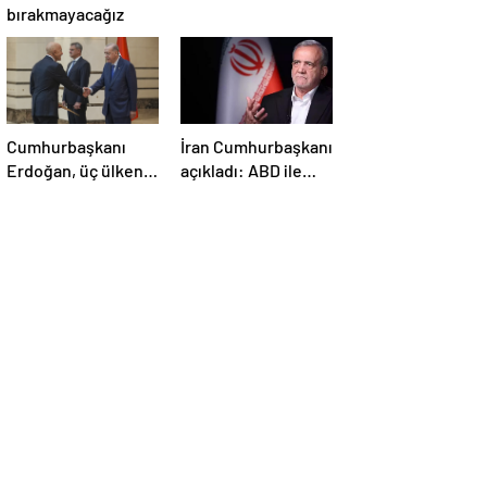
bırakmayacağız
Cumhurbaşkanı
İran Cumhurbaşkanı
Erdoğan, üç ülkenin
açıkladı: ABD ile
büyükelçilerini
anlaşma konusunda
kabul etti
ciddiyiz