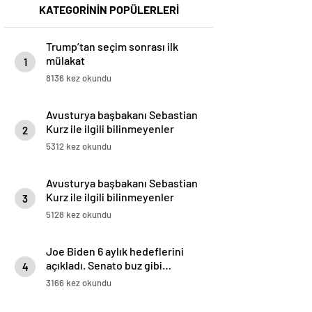
KATEGORİNİN POPÜLERLERİ
Trump’tan seçim sonrası ilk
mülakat
1
8136 kez okundu
Avusturya başbakanı Sebastian
Kurz ile ilgili bilinmeyenler
2
5312 kez okundu
Avusturya başbakanı Sebastian
Kurz ile ilgili bilinmeyenler
3
5128 kez okundu
Joe Biden 6 aylık hedeflerini
açıkladı. Senato buz gibi…
4
3166 kez okundu