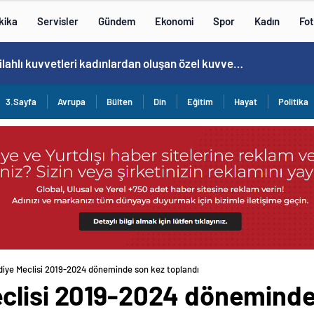
kika
Servisler
Gündem
Ekonomi
Spor
Kadın
Fot
Cristiano Ronaldo’nun akıllara zarar tüm kariyerinin istatistiğini çıkardık !
3.Sayfa
Avrupa
Bülten
Din
Eğitim
Hayat
Politika
iye Meclisi 2019-2024 döneminde son kez toplandı
clisi 2019-2024 döneminde 