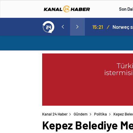
Son Da
Norweç silahlı kuvvetleri kadınlardan oluşan özel kuvvetler eğitimlerini başlattı.
15:20
/
Kanal 24 Haber
Gündem
Politika
Kepez Beled
Kepez Belediye Me