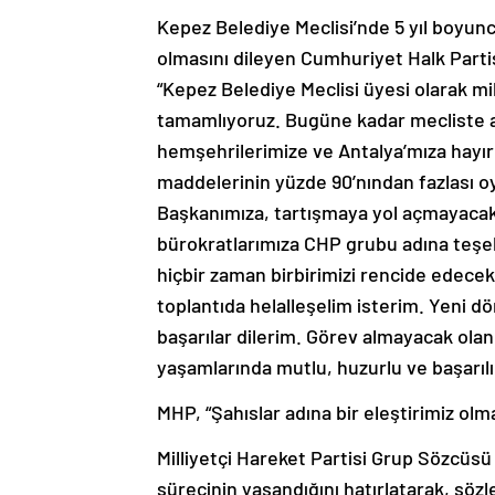
Kepez Belediye Meclisi’nde 5 yıl boyunca 
olmasını dileyen Cumhuriyet Halk Partis
“Kepez Belediye Meclisi üyesi olarak mill
tamamlıyoruz. Bugüne kadar mecliste 
hemşehrilerimize ve Antalya’mıza hayır
maddelerinin yüzde 90’nından fazlası o
Başkanımıza, tartışmaya yol açmayacak 
bürokratlarımıza CHP grubu adına teşek
hiçbir zaman birbirimizi rencide edece
toplantıda helalleşelim isterim. Yeni 
başarılar dilerim. Görev almayacak ola
yaşamlarında mutlu, huzurlu ve başarılı 
MHP, “Şahıslar adına bir eleştirimiz olm
Milliyetçi Hareket Partisi Grup Sözcüsü 
sürecinin yaşandığını hatırlatarak, söz