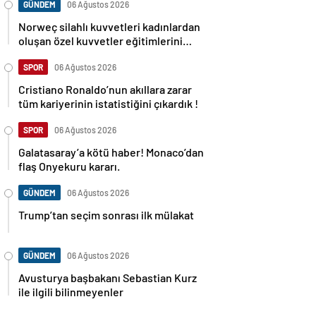
GÜNDEM
06 Ağustos 2026
Norweç silahlı kuvvetleri kadınlardan
oluşan özel kuvvetler eğitimlerini
başlattı.
SPOR
06 Ağustos 2026
Cristiano Ronaldo’nun akıllara zarar
tüm kariyerinin istatistiğini çıkardık !
SPOR
06 Ağustos 2026
Galatasaray’a kötü haber! Monaco’dan
flaş Onyekuru kararı.
GÜNDEM
06 Ağustos 2026
Trump’tan seçim sonrası ilk mülakat
GÜNDEM
06 Ağustos 2026
Avusturya başbakanı Sebastian Kurz
ile ilgili bilinmeyenler