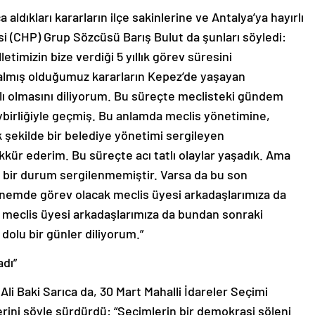
aldıkları kararların ilçe sakinlerine ve Antalya’ya hayırlı
i (CHP) Grup Sözcüsü Barış Bulut da şunları söyledi:
etimizin bize verdiği 5 yıllık görev süresini
almış olduğumuz kararların Kepez’de yaşayan
lı olmasını diliyorum. Bu süreçte meclisteki gündem
ybirliğiyle geçmiş. Bu anlamda meclis yönetimine,
şekilde bir belediye yönetimi sergileyen
kür ederim. Bu süreçte acı tatlı olaylar yaşadık. Ama
k bir durum sergilenmemiştir. Varsa da bu son
dönemde görev olacak meclis üyesi arkadaşlarımıza da
n meclis üyesi arkadaşlarımıza da bundan sonraki
dolu bir günler diliyorum.”
adı”
Ali Baki Sarıca da, 30 Mart Mahalli İdareler Seçimi
lerini şöyle sürdürdü: “Seçimlerin bir demokrasi şöleni