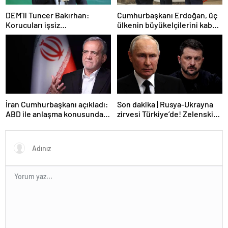
DEM’li Tuncer Bakırhan:
Cumhurbaşkanı Erdoğan, üç
Korucuları işsiz
ülkenin büyükelçilerini kabul
bırakmayacağız
etti
İran Cumhurbaşkanı açıkladı:
Son dakika | Rusya-Ukrayna
ABD ile anlaşma konusunda
zirvesi Türkiye’de! Zelenskiy
ciddiyiz
Putin’in davetini kabul etti!
Gözler perşembe gününe
çevrildi