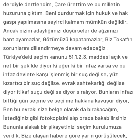
derdiyle dertlendim. Çare ürettim ve bu milletin
huzuruna çıktım. Beni durdurmak için hukuk ve hak
gaspı yapılmasına seyirci kalmam mümkün değildir.
Ancak bizim adaylığımızı düşürseler de ağzımızı
bantlayamazlar. Gözümüzü kapatamazlar. Biz Tokat’ın
sorunlarını dillendirmeye devam edeceğiz .
Türkiye’deki seçim kanunu 51,1,2,3. maddesi açık ve
net bir şekilde diyor ki eğer ki bir infaz varsa ve bu
infaz devlete karşı işlenmiş bir suç değilse, yüz
kızartıcı bir suç değilse, evrak sahtekarlığı değilse
diyor itikaf suçu değilse diyor sıralıyor. Bunların infazı
bittiği gün seçme ve seçilme hakkına kavuşur diyor.
Ben bu evrakı size belge olarak da bırakacağım.
İstediğiniz gibi fotokopisini alıp orada bakabilirsiniz.
Bununla alakalı bir şikayetinizi seçim kurulumuza
verdik. Bize ulaşan habere göre yarın görüşülecek.