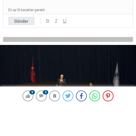
En az 10 karakter gerekli
Gönder
0
0
0
0
237 okunma