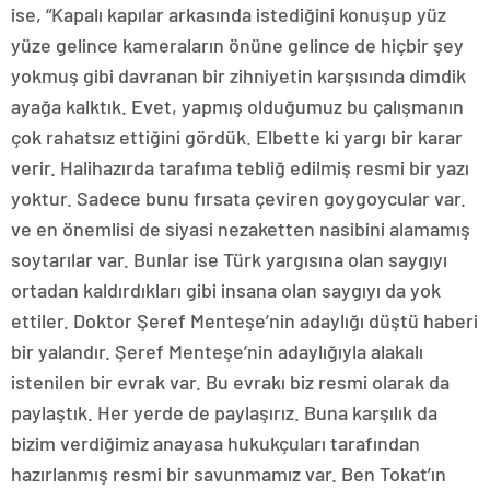
ise, “Kapalı kapılar arkasında istediğini konuşup yüz
yüze gelince kameraların önüne gelince de hiçbir şey
yokmuş gibi davranan bir zihniyetin karşısında dimdik
ayağa kalktık. Evet, yapmış olduğumuz bu çalışmanın
çok rahatsız ettiğini gördük. Elbette ki yargı bir karar
verir. Halihazırda tarafıma tebliğ edilmiş resmi bir yazı
yoktur. Sadece bunu fırsata çeviren goygoycular var.
ve en önemlisi de siyasi nezaketten nasibini alamamış
soytarılar var. Bunlar ise Türk yargısına olan saygıyı
ortadan kaldırdıkları gibi insana olan saygıyı da yok
ettiler. Doktor Şeref Menteşe’nin adaylığı düştü haberi
bir yalandır. Şeref Menteşe’nin adaylığıyla alakalı
istenilen bir evrak var. Bu evrakı biz resmi olarak da
paylaştık. Her yerde de paylaşırız. Buna karşılık da
bizim verdiğimiz anayasa hukukçuları tarafından
hazırlanmış resmi bir savunmamız var. Ben Tokat’ın