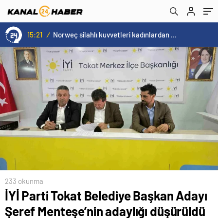
15:21
/
Norweç silahlı kuvvetleri kadınlardan oluşan özel kuvvetler eğitimlerini başlattı.
233 okunma
İYİ Parti Tokat Belediye Başkan Adayı
Şeref Menteşe’nin adaylığı düşürüldü