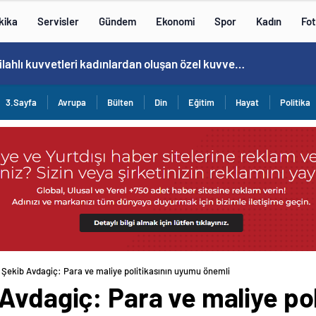
kika
Servisler
Gündem
Ekonomi
Spor
Kadın
Fot
Cristiano Ronaldo’nun akıllara zarar tüm kariyerinin istatistiğini çıkardık !
3.Sayfa
Avrupa
Bülten
Din
Eğitim
Hayat
Politika
 Şekib Avdagiç: Para ve maliye politikasının uyumu önemli
Avdagiç: Para ve maliye po