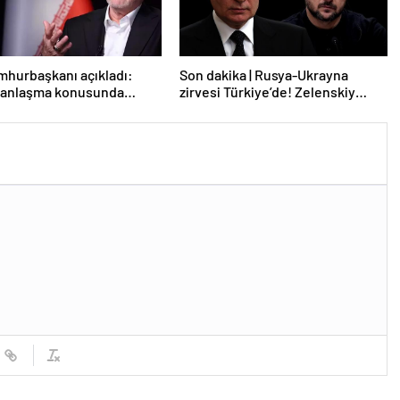
mhurbaşkanı açıkladı:
Son dakika | Rusya-Ukrayna
e anlaşma konusunda
zirvesi Türkiye’de! Zelenskiy
z
Putin’in davetini kabul etti!
Gözler perşembe gününe çevrildi