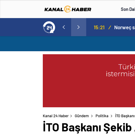
Son Da
Norweç silahlı kuvvetleri kadınlardan oluşan özel kuvvetler eğitimlerini başlattı.
15:20
/
Kanal 24 Haber
Gündem
Politika
İTO Başkanı
İTO Başkanı Şekib 