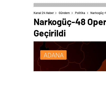
Kanal 24 Haber
Gündem
Politika
Narkogüç-48
Narkogüç-48 Oper
Geçirildi