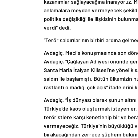
kazanımlar sağlayacağına inanıyoruz. M
anlamalara meydan vermeyecek şekilde d
politika değişikliği ile ilişkisinin bulu
verdi” dedi.
“Terör saldırılarının birbiri ardına gelme
Avdagiç, Meclis konuşmasında son dönem
Avdagiç, “Çağlayan Adliyesi önünde gerçe
Santa Maria İtalyan Kilisesi’ne yönelik s
saldırı ile başlamıştı. Bütün ülkemizin h
rastlantı olmadığı çok açık” ifadelerini k
Avdagiç, “İş dünyası olarak şunun altını
Türkiye’de kaos oluşturmak isteyenler
teröristlere karşı kenetlenip bir ve ber
vermeyeceğiz. Türkiye’nin büyüklüğü ve m
bırakacağından zerrece şüphem bulunm