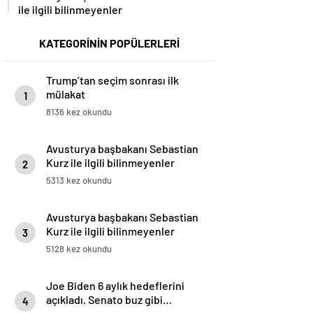
ile ilgili bilinmeyenler
KATEGORİNİN POPÜLERLERİ
Trump’tan seçim sonrası ilk
mülakat
1
8136 kez okundu
Avusturya başbakanı Sebastian
Kurz ile ilgili bilinmeyenler
2
5313 kez okundu
Avusturya başbakanı Sebastian
Kurz ile ilgili bilinmeyenler
3
5128 kez okundu
Joe Biden 6 aylık hedeflerini
açıkladı. Senato buz gibi…
4