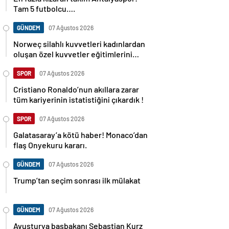
Tam 5 futbolcu….
GÜNDEM
07 Ağustos 2026
Norweç silahlı kuvvetleri kadınlardan
oluşan özel kuvvetler eğitimlerini
başlattı.
SPOR
07 Ağustos 2026
Cristiano Ronaldo’nun akıllara zarar
tüm kariyerinin istatistiğini çıkardık !
SPOR
07 Ağustos 2026
Galatasaray’a kötü haber! Monaco’dan
flaş Onyekuru kararı.
GÜNDEM
07 Ağustos 2026
Trump’tan seçim sonrası ilk mülakat
GÜNDEM
07 Ağustos 2026
Avusturya başbakanı Sebastian Kurz