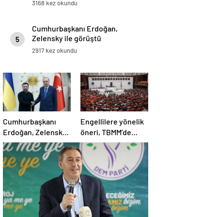
3168 kez okundu
Cumhurbaşkanı Erdoğan,
Zelensky ile görüştü
5
2917 kez okundu
Cumhurbaşkanı
Engellilere yönelik
Erdoğan, Zelensky
öneri, TBMM’de
ile görüştü
kabul edildi