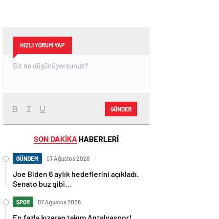
HIZLI YORUM YAP
GÖNDER
SON DAKİKA
HABERLERİ
GÜNDEM
07 Ağustos 2026
Joe Biden 6 aylık hedeflerini açıkladı.
Senato buz gibi…
SPOR
07 Ağustos 2026
En fazla kızaran takım Antalyaspor!