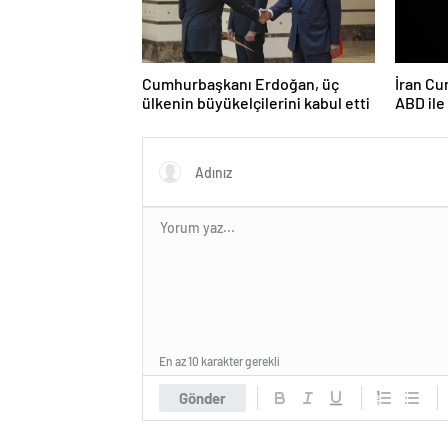
Cumhurbaşkanı Erdoğan, üç
İran Cu
ülkenin büyükelçilerini kabul etti
ABD il
ciddiyi
En az 10 karakter gerekli
Gönder