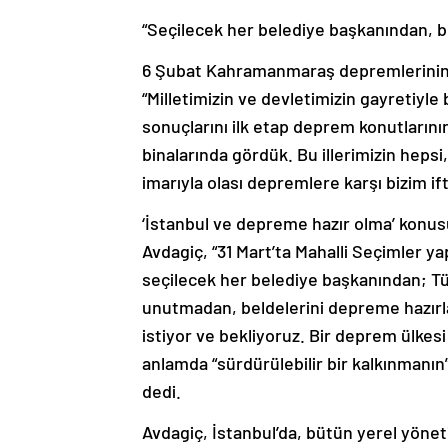
“Seçilecek her belediye başkanından, b
6 Şubat Kahramanmaraş depremlerinin bi
“Milletimizin ve devletimizin gayretiy
sonuçlarını ilk etap deprem konutların
binalarında gördük. Bu illerimizin heps
imarıyla olası depremlere karşı bizim if
‘İstanbul ve depreme hazır olma’ konus
Avdagiç, “31 Mart’ta Mahalli Seçimler ya
seçilecek her belediye başkanından; T
unutmadan, beldelerini depreme hazırla
istiyor ve bekliyoruz. Bir deprem ülkes
anlamda “sürdürülebilir bir kalkınmanın
dedi.
Avdagiç, İstanbul’da, bütün yerel yönet