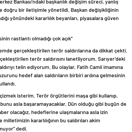
erkez Bankası’ndaki başkanlık değişim süreci, yanlış
oğru bir iletişimle yönetildi. Başkan değişikliğinin
nmadığı yönündeki kararlılık beyanları, piyasalara güven
sinin rastlantı olmadığı çok açık”
de gerçekleştirilen terör saldırılarına da dikkat çekti.
kleştirilen terör saldırısını lanetliyorum. Sarıyer’deki
aldırıyı telin ediyorum. Bu olaylar, Fatih Camii imamına
uzurunu hedef alan saldırıların birbiri ardına gelmesinin
ullandı.
 çizmek isterim. Terör örgütlerini maşa gibi kullanıp,
, bunu asla başaramayacaklar. Dün olduğu gibi bugün de
aber olacağız, hedeflerine ulaşmalarına asla izin
illetimizin kararlılığının bu saldırıları akim
uyor” dedi.