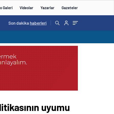
o Galeri
Videolar
Yazarlar
Gazeteler
14:57
Son dakika
/
haberleri
litikasının uyumu