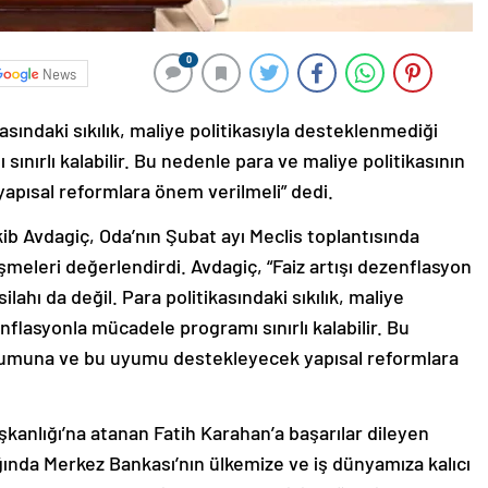
0
News
asındaki sıkılık, maliye politikasıyla desteklenmediği
nırlı kalabilir. Bu nedenle para ve maliye politikasının
ısal reformlara önem verilmeli” dedi.
kib Avdagiç, Oda’nın Şubat ayı Meclis toplantısında
meleri değerlendirdi. Avdagiç, “Faiz artışı dezenflasyon
ilahı da değil. Para politikasındaki sıkılık, maliye
nflasyonla mücadele programı sınırlı kalabilir. Bu
uyumuna ve bu uyumu destekleyecek yapısal reformlara
anlığı’na atanan Fatih Karahan’a başarılar dileyen
ğında Merkez Bankası’nın ülkemize ve iş dünyamıza kalıcı