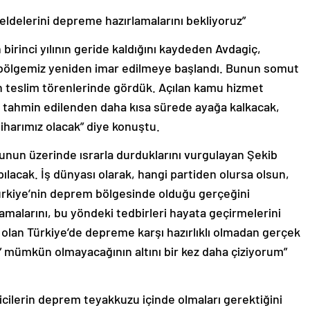
eldelerini depreme hazırlamalarını bekliyoruz”
rinci yılının geride kaldığını kaydeden Avdagiç,
le bölgemiz yeniden imar edilmeye başlandı. Bunun somut
ın teslim törenlerinde gördük. Açılan kamu hizmet
i, tahmin edilenden daha kısa sürede ayağa kalkacak,
tiharımız olacak” diye konuştu.
unun üzerinde ısrarla durduklarını vurgulayan Şekib
pılacak. İş dünyası olarak, hangi partiden olursa olsun,
ürkiye’nin deprem bölgesinde olduğu gerçeğini
malarını, bu yöndeki tedbirleri hayata geçirmelerini
i olan Türkiye’de depreme karşı hazırlıklı olmadan gerçek
” mümkün olmayacağının altını bir kez daha çiziyorum”
icilerin deprem teyakkuzu içinde olmaları gerektiğini