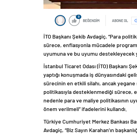
0
BEĞENDİM
ABONE OL
İTO Başkanı Şekib Avdagiç, “Para politik
sürece, enflasyonla mücadele programı sı
uyumuna ve bu uyumu destekleyecek yap
İstanbul Ticaret Odası (İTO) Başkanı Şe
yaptığı konuşmada iş dünyasındaki geliş
sürecinin en etkili silahı, ancak yegane s
politikasıyla desteklenmediği sürece, e
nedenle para ve maliye politikasının 
önem verilmeli” ifadelerini kullandı.
Türkiye Cumhuriyet Merkez Bankası Başk
Avdagiç, “Biz Sayın Karahan’ın başkanlı