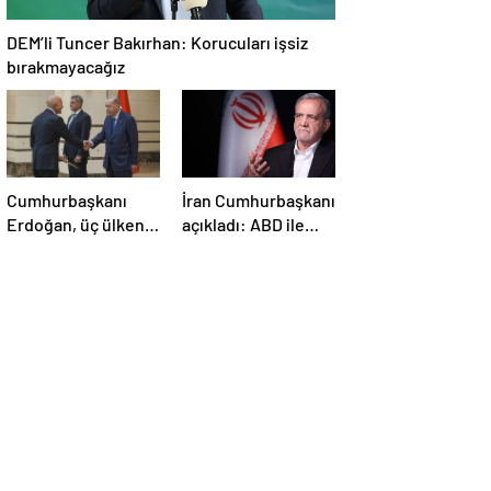
DEM’li Tuncer Bakırhan: Korucuları işsiz
bırakmayacağız
Cumhurbaşkanı
İran Cumhurbaşkanı
Erdoğan, üç ülkenin
açıkladı: ABD ile
büyükelçilerini
anlaşma konusunda
kabul etti
ciddiyiz