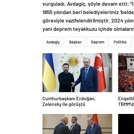
vurguladı. Avdagiç, şöyle devam etti: “İ
1855 yılından beri belediyelerimiz ‘bel
göreviyle vazifelendirilmiştir. 2024 yı
yani deprem teyakkuzu içinde olmaların
Avdagiç
Başkan
Deprem
Politika
Cumhurbaşkanı Erdoğan,
Engelli
Zelensky ile görüştü
TBMM’de